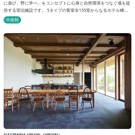
に遊び、野に学べ」をコンセプトに心身と自然環境をつなぐ場を提
供する宿泊施設です。 5タイプの客室全155室からなるホテル棟
と、プライベートな滞在が楽しめる一棟独立型のヴィラ6棟がござ
中南勢
います。
HACIENDA VISON（VISON）