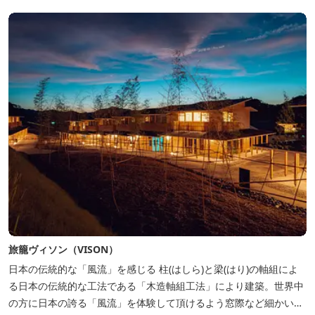
時をお過ごしください。 2023年6月よりペット可となりました。
旅籠ヴィソン（VISON）
日本の伝統的な「風流」を感じる 柱(はしら)と梁(はり)の軸組によ
る日本の伝統的な工法である「木造軸組工法」により建築。世界中
の方に日本の誇る「風流」を体験して頂けるよう窓際など細かいデ