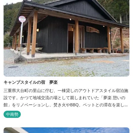
キャンプスタイルの宿 夢楽
三重県大台町の里山に佇む、一棟貸しのアウトドアスタイル宿泊施
設です。かつて地域交流の場として親しまれていた「夢楽 憩いの
館」をリノベーションし、焚き火やBBQ、ペットとの滞在を楽しめ
る“キャンプ気分”の宿として生まれ変わりました。 【営業時間】 チ
中南勢
ェックイン 15：00（早めのチェックインご希望は予約時に要相
談） チェックアウト 9：00 【定休日】 不定休 【料金...