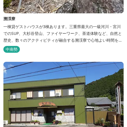
溯渓寮
一棟貸ゲストハウスが3棟あります。三重県最大の一級河川・宮川
でのSUP、大杉谷登山、ファイヤーワーク、茶道体験など、自然と
歴史、数々のアクティビティが融合する溯渓寮で心地よい時間をお
過ごしください。 溯渓寮A棟は、22㎡の広々としたLDKを有する清
中南勢
潔な宿泊棟です。大きな窓からは四季折々の美しい風景を眺望で
き、夏場はウッドデッキ、冬場は薪ストーブと、季節を感じながら
の滞在が可能です。落ち...