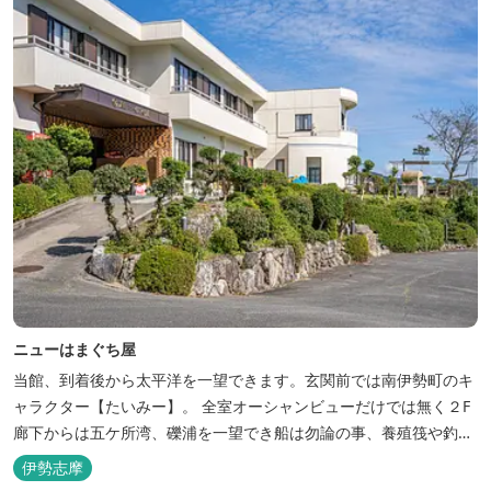
ニューはまぐち屋
当館、到着後から太平洋を一望できます。玄関前では南伊勢町のキ
ャラクター【たいみー】。 全室オーシャンビューだけでは無く２F
廊下からは五ケ所湾、礫浦を一望でき船は勿論の事、養殖筏や釣り
堀筏などみる事ができます。 当館一押しのお部屋【大島】からは太
伊勢志摩
平洋を一望。マグロの養殖筏、夜には漁師さん達の船の光がみえ対