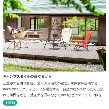
キャンプスタイルの宿 やまがら
三重県大台町大杉谷、宮川ダム湖での秘境SUP体験を提供する
RocaRocaアクティビティが運営する、自然のなかでゆったりと流
れる時間を感じ、焚き火を囲みながらBBQなどでアウトドア飯を愉
しめる宿。 ベッドルーム以外でも、満点の星空を眺めながらテント
中南勢
を張って寝ることもできるキャンプスタイルでおもいおもいのひと