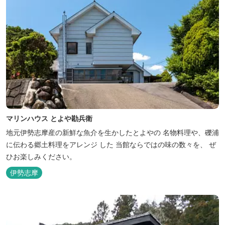
マリンハウス とよや勘兵衛
地元伊勢志摩産の新鮮な魚介を生かしたとよやの 名物料理や、礫浦
に伝わる郷土料理をアレンジ した 当館ならではの味の数々を、 ぜ
ひお楽しみください。
伊勢志摩