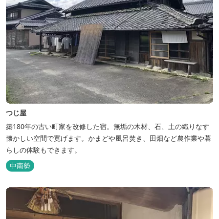
つじ屋
築180年の古い町家を改修した宿。無垢の木材、石、土の織りなす
懐かしい空間で寛げます。かまどや風呂焚き、田畑など農作業や暮
らしの体験もできます。
中南勢