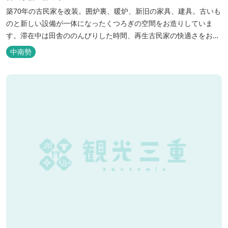
築70年の古民家を改装。囲炉裏、暖炉、新旧の家具、建具。古いも
のと新しい設備が一体になったくつろぎの空間をお造りしていま
す。滞在中は田舎ののんびりした時間、再生古民家の快適さをお楽
しみください。 【時間】 《 チェックイン 》 15：00～20：00の間
中南勢
にお願いいたします。 《 チェックアウト 》 10：00まで 【御利用
料金】 一日一組様１棟貸し（定員５名） 一...