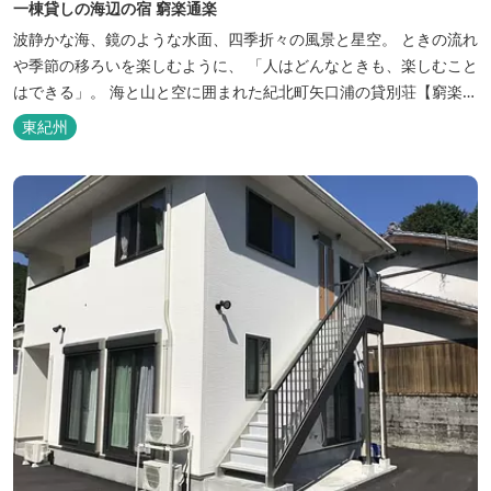
一棟貸しの海辺の宿 窮楽通楽
波静かな海、鏡のような水面、四季折々の風景と星空。 ときの流れ
や季節の移ろいを楽しむように、 「人はどんなときも、楽しむこと
はできる」。 海と山と空に囲まれた紀北町矢口浦の貸別荘【窮楽通
楽】。 中国古典『荘子』の一節「窮亦楽、通亦楽」から名づけまし
東紀州
た。 いつでも気軽にご利用ください。