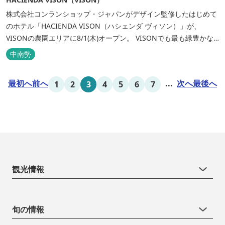
株式会社コンランショップ・ジャパンがデザイン監修したはじめて
のホテル「HACIENDA VISON（ハシェンダ ヴィソン）」が、
VISONの農園エリアに8/1(木)オープン。 VISONでも最も緑豊かな
農園エリアに建つHACIENDA VISON。 ホテル名
中南勢
の“HACIENDA”は、スペイン語で荘園の主の館を...
最初へ
前へ
...
次へ
最後へ
1
2
3
4
5
6
7
観光情報
旬の情報