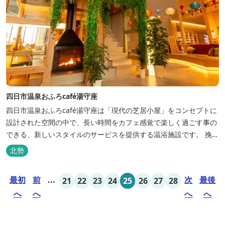
四日市温泉おふろcafé湯守座
四日市温泉おふろcafé湯守座は「現代の芝居小屋」をコンセプトに
設計された空間の中で、長い時間をカフェ感覚で楽しく過ごす事の
できる、新しいスタイルのサービスを提供する温浴施設です。 挽き
たてコーヒーやコミック、雑誌、マッサージチェア、Wi-Fiを無料
北勢
でご利用いただけます。
最初
前
...
次
最後
21
22
23
24
25
26
27
28
へ
へ
へ
へ