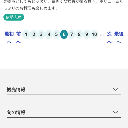
光拠点としてもピッタリ。気さくな女将が振る舞う、ボリュームた
っぷりのお料理も楽しめます。
伊勢志摩
最初
前
...
次
最後
1
2
3
4
5
6
7
8
9
10
へ
へ
へ
へ
観光情報
旬の情報