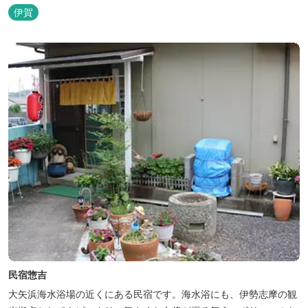
あらわれる「香りの湯」は、特に女性の方に人気です。 その他、
伊賀
広々とした空間とたっぷりのお湯が魅力の「大浴場」、高原の景色
を満喫できる「露天風呂」、さらに「ミストサウナ」の合計4種の
お湯をお楽しみいただけま...
民宿惣吉
大矢浜海水浴場の近くにある民宿です。海水浴にも、伊勢志摩の観