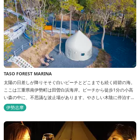
TASO FOREST MARINA
太陽の日差しが降りそそぐ白いビーチとどこまでも続く紺碧の海。
ここは三重県南伊勢町は田曽白浜海岸。ビーチから徒歩1分の小高
い森の中に、不思議な波止場があります。やさしい木陰に停泊する
のは3艇のヨット。日本初の森のマリーナです。 航海の気分高まる
伊勢志摩
インテリアは見た目からは想像できないほど広く、くつろぎの空
間。夏場でもエアコン完備で快適にお過ごしいただけます。甲板の
上に寝転んで夜空を見上げれば...