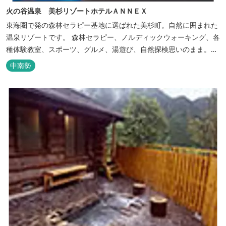
火の谷温泉 美杉リゾートホテルＡＮＮＥＸ
東海圏で発の森林セラピー基地に選ばれた美杉町。自然に囲まれた
温泉リゾートです。 森林セラピー、ノルディックウォーキング、各
種体験教室、スポーツ、グルメ、湯遊び、自然探検思いのまま。思
いきり遊んだ後は温泉でゆったり、のんびり。お料理は和洋バイキ
中南勢
ングに豪華会席料理。バイキングでは、毎日餅つき、夏は流しそう
めん等のイベントも開催しています。 ５つの貸切風呂に、展望風呂
付き客室、露天風呂・ジ...