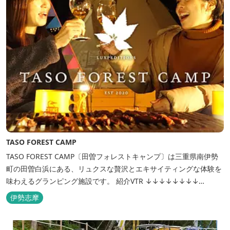
TASO FOREST CAMP
TASO FOREST CAMP〔田曽フォレストキャンプ〕は三重県南伊勢
町の田曽白浜にある、リュクスな贅沢とエキサイティングな体験を
味わえるグランピング施設です。 紹介VTR ↓↓↓↓↓↓↓↓
https://www.youtube.com/watch?v=jpF0wPRjqSw
伊勢志摩