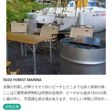
TASO FOREST MARINA
太陽の日差しが降りそそぐ白いビーチとどこまでも続く紺碧の海。
ここは三重県南伊勢町は田曽白浜海岸。ビーチから徒歩1分の小高
い森の中に、不思議な波止場があります。やさしい木陰に停泊する
のは3艇のヨット。日本初の森のマリーナです。 航海の気分高まる
伊勢志摩
インテリアは見た目からは想像できないほど広く、くつろぎの空