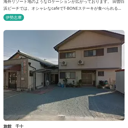
海外リゾート地のようなロケーションが広がっております。 田曽白
浜ビーチでは、オシャレなcafeでT-BONEステーキが食べられる。
又、海を見ながら黄昏るのもよし、アクティブにマリンアクティビ
伊勢志摩
ティ・スカイダイビング・ヘリコプタークルージングを体験するこ
ともできます。 是非、田曽白浜にございます施設紹介のVTRをご参
照く...
旅館 千十