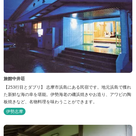
旅館中井荘
【253行目とダブリ】 志摩市浜島にある民宿です。地元浜島で獲れ
た新鮮な海の幸を堪能。伊勢海老の磯浜焼きやお造り、アワビの陶
板焼きなど、名物料理を味わうことができます。
伊勢志摩