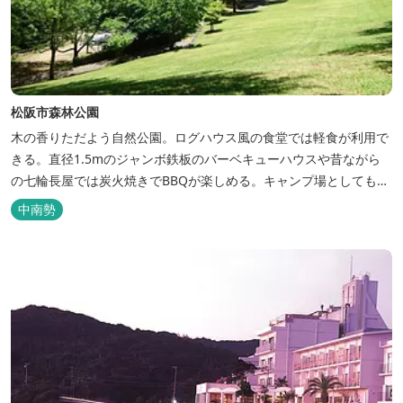
松阪市森林公園
木の香りただよう自然公園。ログハウス風の食堂では軽食が利用で
きる。直径1.5mのジャンボ鉄板のバーベキューハウスや昔ながら
の七輪長屋では炭火焼きでBBQが楽しめる。キャンプ場としても人
気で、週末は多くのキャンパーでにぎわっている。バンガローや5
中南勢
タイプのテントサイトがある。展望台からは市街が一望できる。ま
た桜の時期は、多くの人々でにぎわう。 バーベキューの食材は持ち
込みOK！あらかじめご...