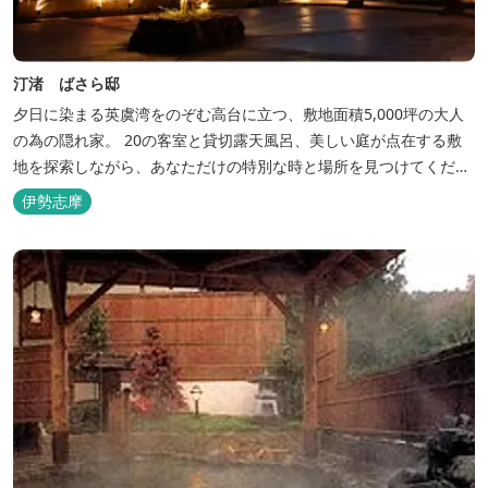
汀渚 ばさら邸
夕日に染まる英虞湾をのぞむ高台に立つ、敷地面積5,000坪の大人
の為の隠れ家。 20の客室と貸切露天風呂、美しい庭が点在する敷
地を探索しながら、あなただけの特別な時と場所を見つけてくださ
い。
伊勢志摩