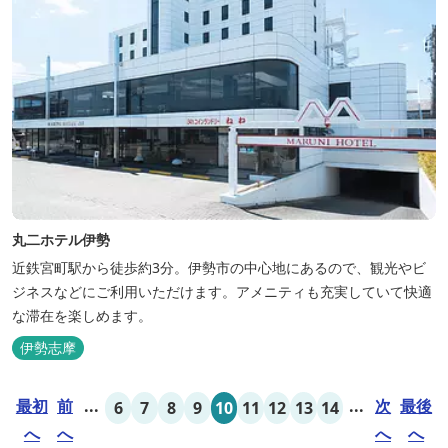
丸二ホテル伊勢
近鉄宮町駅から徒歩約3分。伊勢市の中心地にあるので、観光やビ
ジネスなどにご利用いただけます。アメニティも充実していて快適
な滞在を楽しめます。
伊勢志摩
最初
前
...
...
次
最後
6
7
8
9
10
11
12
13
14
へ
へ
へ
へ