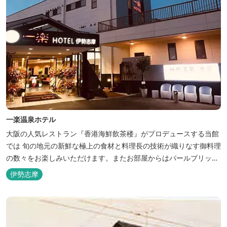
一楽温泉ホテル
大阪の人気レストラン『香港海鮮飲茶楼』がプロデュースする当館
では 旬の地元の新鮮な極上の食材と料理長の技術が織りなす御料理
の数々をお楽しみいただけます。またお部屋からはパールブリッジ
や真珠筏など、美しい景色が一望できます。「美肌の湯」として有
伊勢志摩
名な榊原温泉の運び湯を使用した大浴場も完備。