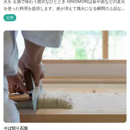
火を 五感で味わう贅沢なひととき HINOMORIは薪や炭などの直火
を使った料理を提供します。炎が消えて熾火になる瞬間の上品な香
りを海産物にまとわせたり、熟成させた上質な牛肉を塊でじっくり
北勢
とローストしたり。炎が生み出す味わいの繊細さと豪快さをコース
でお楽しみください。料理監修は、フランスで活躍するシェフ・手
島竜司。探...
そば切り石垣