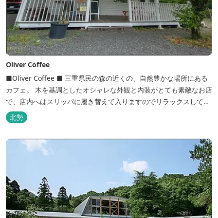
Oliver Coffee
■Oliver Coffee ■ 三重県民の森の近くの、自然豊かな場所にある
カフェ。 木を基調としたオシャレな外観と内装がとても素敵なお店
で、店内へはスリッパに履き替えて入りますのでリラックスして食
事を楽しめます。 席は店内にテーブル席や円卓、外のテラス席など
北勢
があり、お子様連れでも入りやすく居心地がいいカフェです。 森の
静かな雰囲気の中で、ゆっくり過ごすことができます。