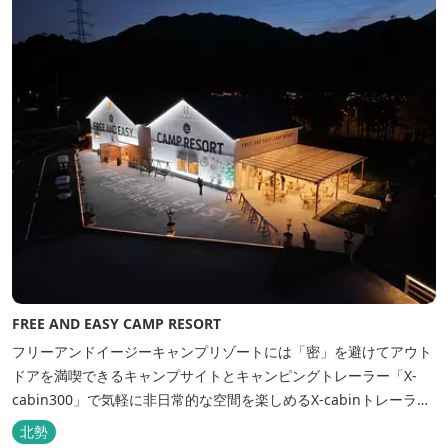
FREE AND EASY CAMP RESORT
フリーアンドイージーキャンプリゾートには「密」を避けてアウト
ドアを満喫できるキャンプサイトとキャンピングトレーラー「X-
cabin300」で気軽に非日常的な空間を楽しめるX-cabinトレーラー
サイト、日帰り手ぶらBBQやドッグラン・ドッグサロン、貸切サウ
北勢
ナ施設などを完備、キャンプしながら併設している片岡温泉「アク