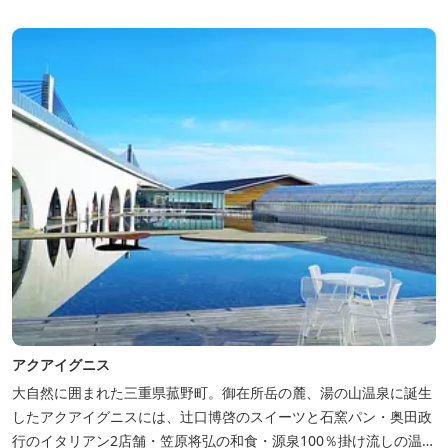
アイグニス」の入浴利用もできるキャンプリゾートです。
アクアイグニス
大自然に囲まれた三重県菰野町。御在所岳の麓、湯の山温泉に誕生
したアクアイグニスには、辻󠄀口博啓のスイーツと石窯パン・奥田政
行のイタリアン2店舗・笠原将弘の和食・源泉100％掛け流しの温