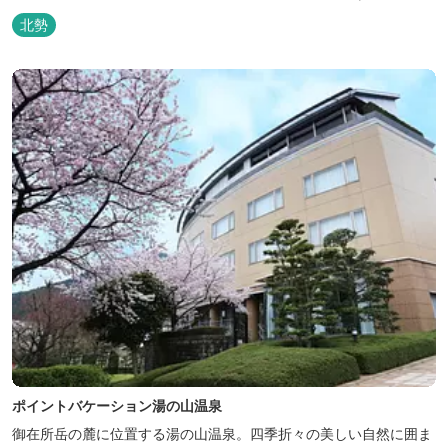
泉・宿泊棟・離れ宿・苺ハウス・ギャラリーなど、様々な『癒し』
北勢
と『食』が集結しております。 【『癒し』の追求 】 ◆源泉100%
掛け流し「片岡温泉」 片岡温泉は、地下1,200ｍより湯口で約42℃
の...
ポイントバケーション湯の山温泉
御在所岳の麓に位置する湯の山温泉。四季折々の美しい自然に囲ま