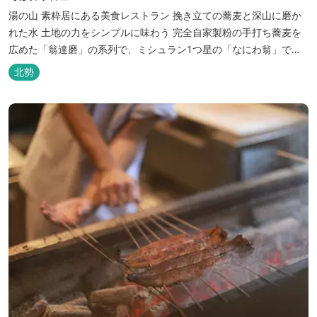
湯の山 素粋居にある美食レストラン 挽き立ての蕎麦と深山に磨か
れた水 土地の力をシンプルに味わう 完全自家製粉の手打ち蕎麦を
広めた「翁達磨」の系列で、ミシュラン1つ星の「なにわ翁」で研
鑽を積んだ石垣雄介氏が開業した「そば切り石垣」。 翁伝統の完全
北勢
自家製粉による二八蕎麦を踏襲し、蕎麦と酒をシンプルに楽しむ店
を実現しました。国産蕎麦の香りを存分に引き出す、湯の山温泉の
天然の水の力...