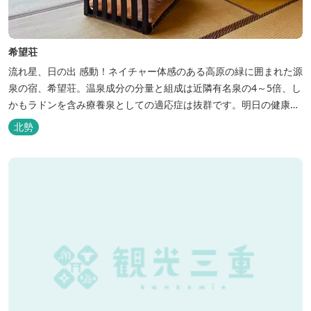
希望荘
流れ星、日の出 感動！ネイチャー体感のある高原の緑に囲まれた源
泉の宿、希望荘。温泉成分の分量と組成は近隣有名泉の4～5倍、し
かもラドンを含み療養泉としての適応症は抜群です。明日の健康
に、ご宿泊はもちろん日帰り入浴もお気軽にお立ち寄り下さい。 熱
北勢
気浴ラドンの泉も新たにオープン！ぜひご利用ください。