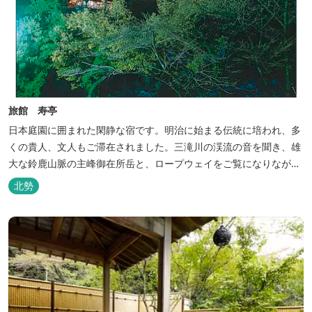
旅館 寿亭
日本庭園に囲まれた閑静な宿です。明治に始まる伝統に培われ、多
くの貴人、文人もご滞在されました。三滝川の渓流の音を聞き、雄
大な鈴鹿山脈の主峰御在所岳と、ロープウェイをご覧になりながら
お入りいただく露天風呂は気持ちがいいです。 また、庭園にある昭
北勢
和初期の離れの客間を改装した貸切風呂（６タイプ）はレトロクラ
シカルな雰囲気でみなさまに好評をいただいております。夕食は部
屋食の為、お子様連れやカッ...