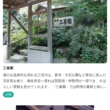
三峯園
湯の山温泉街を流れる三滝川は、蒼滝・大石公園など変化に富んだ
渓谷美を創り、御在所岳へ登れば琵琶湖・伊勢湾が一望でき、すば
らしい景観を見せてくれます。 「三峯園」では料理の素材と味にも
こだわり、お客様に四季の織り成す景観と、いい湯、いい味、めぐ
北勢
りあいをお届けいたします。