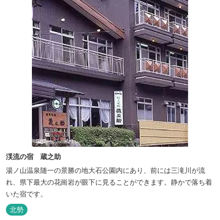
渓流の宿 蔵之助
湯ノ山温泉随一の景勝の地大石公園内にあり、前には三滝川が流
れ、県下最大の花崗岩が眼下に見ることができます。静かで落ち着
いた宿です。
北勢