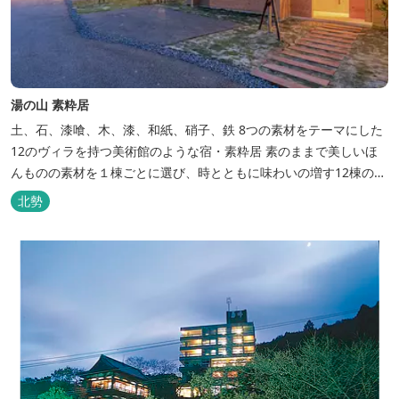
湯の山 素粋居
土、石、漆喰、木、漆、和紙、硝子、鉄 8つの素材をテーマにした
12のヴィラを持つ美術館のような宿・素粋居 素のままで美しいほ
んものの素材を１棟ごとに選び、時とともに味わいの増す12棟のヴ
ィラをつくりました。現代美術・工芸・古美術・アンティークをし
北勢
つらえた空間は、 とびきり居心地が良い美術館のよう。次はあのヴ
ィラで素材とアートに触れたい。 そんな滞在の楽しみが広がりま
す。 「そ...