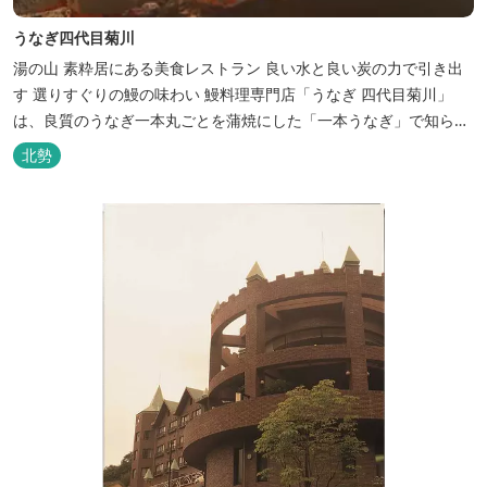
うなぎ四代目菊川
湯の山 素粋居にある美食レストラン 良い水と良い炭の力で引き出
す 選りすぐりの鰻の味わい 鰻料理専門店「うなぎ 四代目菊川」
は、良質のうなぎ一本丸ごとを蒲焼にした「一本うなぎ」で知られ
ます。大きさも太さも極上の鰻を厳選し、皮をパリッと焼き上げて
北勢
も身質がフワッとやわらかい、贅沢な食感を実現。 鮮度抜群の鰻を
毎日捌き、良質の炭で焼き立てを供します。素材から炭まで、鰻の
美味しさを熟...