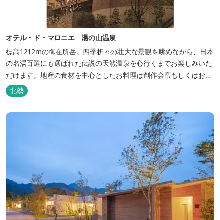
オテル・ド・マロニエ 湯の山温泉
標高1212mの御在所岳。四季折々の壮大な景観を眺めながら、日本
の名湯百選にも選ばれた伝説の天然温泉を心行くまでお楽しみいた
だけます。地産の食材を中心としたお料理は創作会席もしくはお箸
でもお楽しみいただける本格フレンチをお選びいただけ、会席・フ
北勢
レンチコースとも同じテーブルにてご賞味いただけます。また館内
やお食事は浴衣姿でお楽しみいただけます。ゆったり、気軽に安心
していただける会員制リゾートホ...