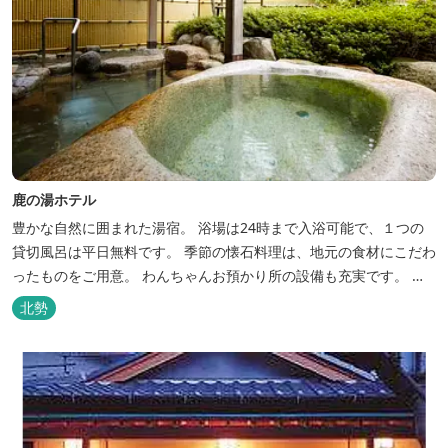
鹿の湯ホテル
豊かな自然に囲まれた湯宿。 浴場は24時まで入浴可能で、１つの
貸切風呂は平日無料です。 季節の懐石料理は、地元の食材にこだわ
ったものをご用意。 わんちゃんお預かり所の設備も充実です。 女
将手作りのお酢とカモシカソフトが人気です。 お食事処と大浴場の
北勢
脱衣所に最新の高機能換気設備を導入いたしました。