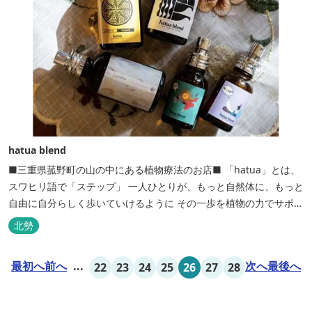
hatua blend
■三重県菰野町の山の中にある植物療法のお店■ 「hatua」とは、
スワヒリ語で「ステップ」 一人ひとりが、もっと自然体に、もっと
自由に自分らしく歩いていけるように その一歩を植物の力でサポー
トしたいという思いから生まれたお店。 黄土スチームよもぎ蒸しや
北勢
アロマの調合、季節の養生講座、アロマ講座、腸活講座、ワークシ
ョップ、イベント出店 植物を通して身体と心を整えよう！をテーマ
最初へ
前へ
...
次へ
最後へ
22
23
24
25
26
27
28
に...