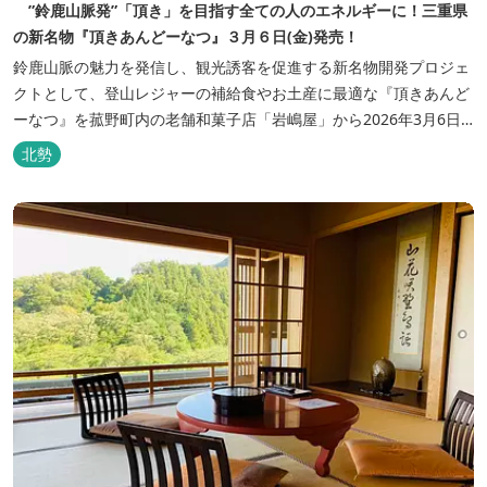
”鈴鹿山脈発”「頂き」を目指す全ての人のエネルギーに！三重県
の新名物『頂きあんどーなつ』３月６日(金)発売！
鈴鹿山脈の魅力を発信し、観光誘客を促進する新名物開発プロジェ
クトとして、登山レジャーの補給食やお土産に最適な『頂きあんど
ーなつ』を菰野町内の老舗和菓子店「岩嶋屋」から2026年3月6日
（金）より販売を開始いたしました。 ■商品コンセプト：自分だけ
北勢
の「頂き」を目指す人を応援 「山に登る目的が人それぞれであるよ
うに、仕事や人生の目標（頂き）も人それぞれ。どんな『頂き』を
目指す人も、頑...