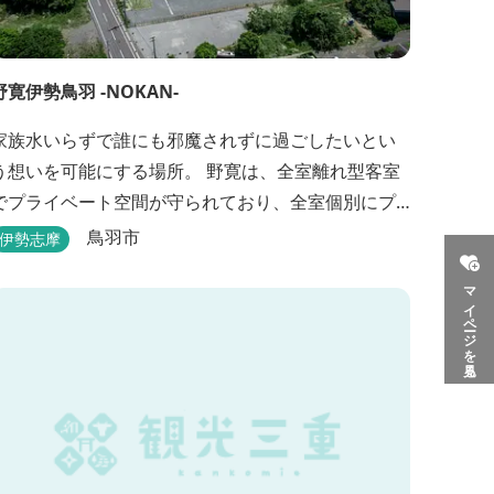
野寛伊勢鳥羽 -NOKAN-
家族水いらずで誰にも邪魔されずに過ごしたいとい
想いを可能にする場所。 野寛は、全室離れ型客室
でプライベート空間が守られており、全室個別にプ
ライベートドッグランが設置されております。 室内
鳥羽市
伊勢志摩
面積66㎡～115㎡、プライベートドッグラン面積140
マイページを見る
㎡～330㎡を設置した広い作りで、 和モダンをコン
セプトとした洗練されたデザインのお部屋となりま
す。 お部屋から望むプライベートドッグラ...