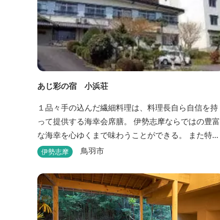
あじ彩の宿 小浜荘
１品々手の込んだ繊細料理は、料理長自ら自信を持
って提供する海幸会席膳。 伊勢志摩ならではの豊富
な海幸を心ゆくまで味わうことができる。 また特典
付プランや限定プランもあるのでお見逃しなく。
鳥羽市
伊勢志摩