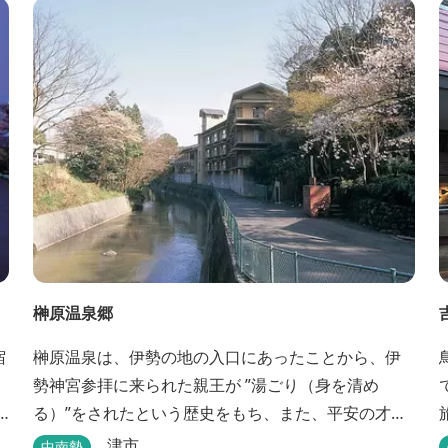
榊原温泉郷
宿
榊原温泉は、伊勢の地の入口にあったことから、伊
勢神宮参拝に来られた親王が ”湯ごり（身を清め
る）”をされたという歴史をもち、また、平安の才
女・清少納言が 「枕草子」で”湯は七栗の湯”＜当時
津市
中南勢