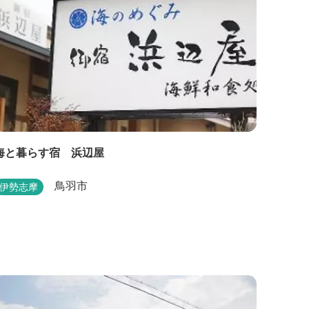
海と暮らす宿 浜辺屋
鳥羽市
伊勢志摩