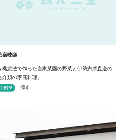
民宿味楽
有機農法で作った自家菜園の野菜と伊勢志摩直送の
魚介類の家庭料理。
津市
中南勢