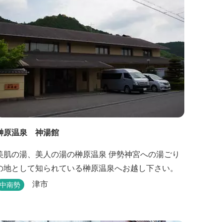
榊原温泉 神湯館
美肌の湯、美人の湯の榊原温泉 伊勢神宮への湯ごり
の地として知られている榊原温泉へお越し下さい。
津市
中南勢