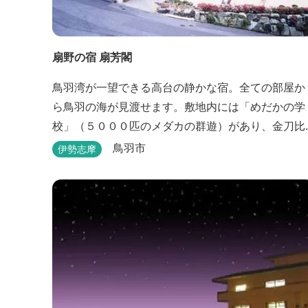
扇野の宿 扇芳閣
鳥羽湾が一望できる高台の静かな宿。全ての部屋か
ら鳥羽の海が見渡せます。敷地内には「めだかの学
校」（５０００匹のメダカの群遊）があり、金刀比
羅宮への散策道には梅や桜など四季折々の花が咲き
鳥羽市
伊勢志摩
誇り、ここ扇野ならではの懐かしい風景と感動に出
会うことが出来ます。 扇野温泉”初蕾の湯”では、水
琴窟の音に耳をすませてみてください。ユニバーサ
ルルーム、露天風呂付客室もあります。