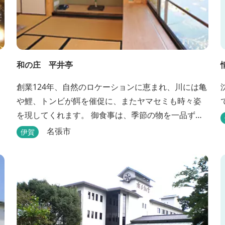
和の庄 平井亭
創業124年、自然のロケーションに恵まれ、川には亀
や鯉、トンビが餌を催促に、またヤマセミも時々姿
を現してくれます。 御食事は、季節の物を一品ず
つ、手作りの味を楽しんで頂いております。（宿泊
名張市
伊賀
一日一組）