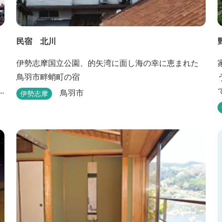
民宿 北川
伊勢志摩国立公園、的矢湾に面し海の幸に恵まれた
鳥羽市畔蛸町の宿
う
鳥羽市
伊勢志摩