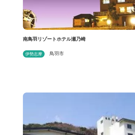
南鳥羽リゾートホテル瀬乃崎
鳥羽市
伊勢志摩