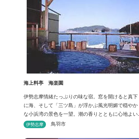
海上料亭 海楽園
伊勢志摩情緒たっぷりの味な宿。窓を開けると真下
に海、そして「三ツ島」が浮かぶ風光明媚で穏やか
な小浜湾の景色を一望。潮の香りとともに心地よい
波の音の中ゆったりお寛ぎ下さい。窓を開け浴衣姿
鳥羽市
伊勢志摩
でのんびり太公望！ 部屋から釣りができる「座敷釣