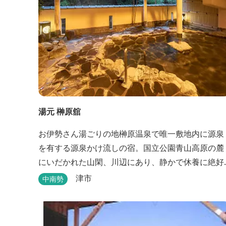
湯元 榊原舘
お伊勢さん湯ごりの地榊原温泉で唯一敷地内に源泉
を有する源泉かけ流しの宿。国立公園青山高原の麓
にいだかれた山閑、川辺にあり、静かで休養に絶好
の地です。ご宿泊、お夕席の他日帰り温泉も楽しめ
津市
中南勢
ます。お料理にも温泉を用いた温泉野菜蒸しの他美
と健康をテーマとしたふるさと会席をご用意してい
ます。