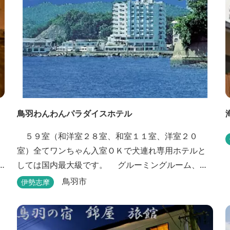
鳥羽わんわんパラダイスホテル
５９室（和洋室２８室、和室１１室、洋室２０
室）全てワンちゃん入室ＯＫで犬連れ専用ホテルと
しては国内最大級です。 グルーミングルーム、プ
ール、モーターボート等ワンちゃんと楽しむ施設も
鳥羽市
伊勢志摩
充実しています。