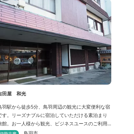
吉田屋 和光
鳥羽駅から徒歩5分、鳥羽周辺の観光に大変便利な宿
です。リーズナブルに宿泊していただける素泊まり
旅館。お一人様から観光、ビジネスユースのご利用
に便利です。
鳥羽市
伊勢志摩