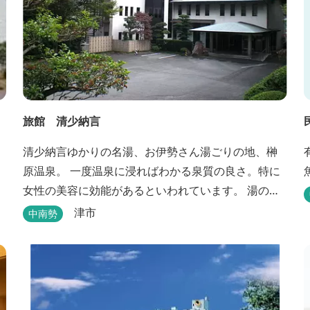
旅館 清少納言
清少納言ゆかりの名湯、お伊勢さん湯ごりの地、榊
原温泉。 一度温泉に浸ればわかる泉質の良さ。特に
女性の美容に効能があるといわれています。 湯の瀬
川のせせらぎが聞こえる静かな宿。それが旅館 清
津市
中南勢
少納言です。柔らかく滑らかな安らぎの湯や旬の
味、心のこもったおもてなしを心掛けております。
日頃の喧騒から離れ、平安の才女清少納言もお墨付
きの名湯を是非実感してください。