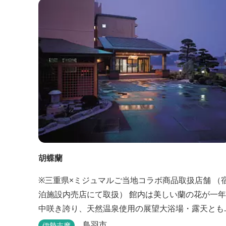
り」は当館ならではの名物。（貸しざお／エサ付要
予約） 海水温泉露天風呂は貸切もできます。また、
季節により食べ放題プランもあるのでお問い合わせ
ください。
胡蝶蘭
※三重県×ミジュマルご当地コラボ商品取扱店舗 （
泊施設内売店にて取扱） 館内は美しい蘭の花が一年
中咲き誇り、天然温泉使用の展望大浴場・露天とも
海一望。目の前の海を望みながら、ゆったりとした
鳥羽市
伊勢志摩