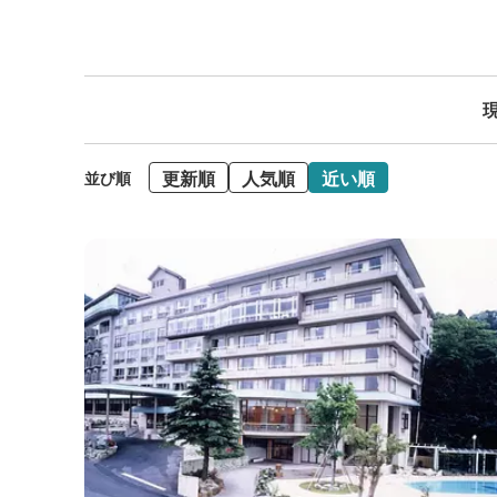
現
更新順
人気順
近い順
並び順