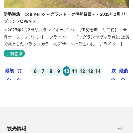
伊勢海悠 Con Perro ～グランドッグ伊勢賢島～＜2025年2月 リ
ブランドOPEN＞
＜2025年2月2日リブランドオープン＞ 【伊勢志摩エリア初】 全
棟オーシャンフロント・プライベートドッグラン付ヴィラ施設 上質
で凛としたブラックカラーのデザインの佇まいに、プライベート感
溢れる客室。 客室に一歩入れば全室海に面したオーシャンフロン
伊勢志摩
ト。 颯爽とした広いプライベートドッグランと青色に輝く英虞湾を
眺める最高のロケーション。 ▸インクルーシブサービスのお部屋
最初
前
...
...
次
最後
6
7
8
9
10
11
12
13
14
入...
へ
へ
へ
へ
観光情報