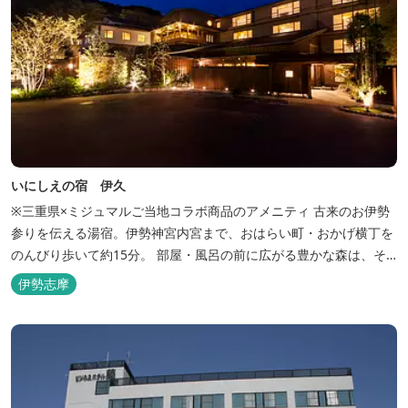
いにしえの宿 伊久
※三重県×ミジュマルご当地コラボ商品のアメニティ 古来のお伊勢
参りを伝える湯宿。伊勢神宮内宮まで、おはらい町・おかげ横丁を
のんびり歩いて約15分。 部屋・風呂の前に広がる豊かな森は、そ
のまま内宮の森へと連なっています。 お伊勢さんとつながってい
伊勢志摩
る・・そんな気持ちになる宿です。 館内には2つの大浴場と趣の異
なる３つの貸切露天風呂を楽しめます。