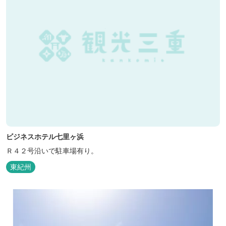
ビジネスホテル七里ヶ浜
Ｒ４２号沿いで駐車場有り。
東紀州