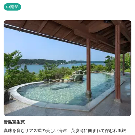
中南勢
賢島宝生苑
真珠を育むリアス式の美しい海岸、英虞湾に囲まれて佇む和風旅