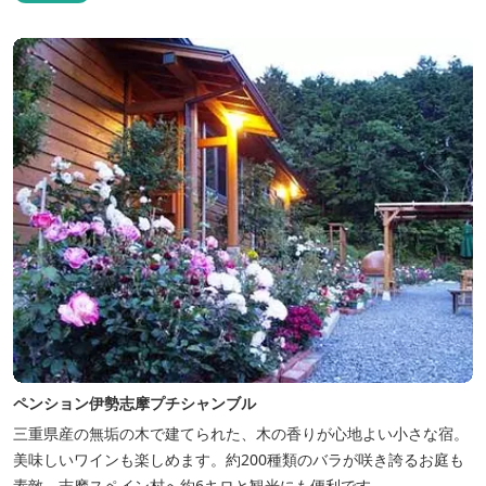
ペンション伊勢志摩プチシャンブル
三重県産の無垢の木で建てられた、木の香りが心地よい小さな宿。
美味しいワインも楽しめます。約200種類のバラが咲き誇るお庭も
素敵。志摩スペイン村へ約6キロと観光にも便利です。