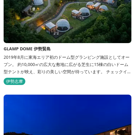
GLAMP DOME 伊勢賢島
2019年8月に東海エリア初のドーム型グランピング施設としてオー
プン。 約10,000㎡の広大な敷地に広がる芝生に15棟の白いドーム
型テントが映え、彩りの美しい空間が待っています。 チェックイン
後は『ハーゲンダッツ食べ放題』 夕食は松阪牛や伊勢海老を贅沢に
伊勢志摩
使用した「三重ブランドBBQプラン」や、1人前350ｇと食べ応え
のあるお肉を用意した「肉盛りプラン」などからお選びできま
す。...