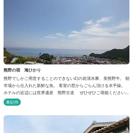
熊野の宿 海ひかり
熊野でしかご用意することのできない幻の岩清水豚、美熊野牛。 朝
市場から仕入れた新鮮な魚。 客室の窓からごらん頂ける水平線。
ホテルの近辺には世界遺産 熊野古道 ぜひぜひご堪能くださいま
せ。
東紀州