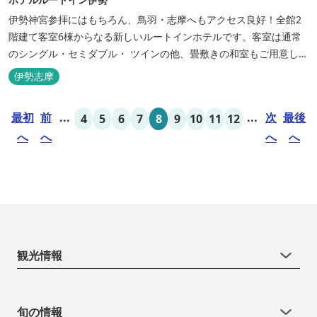
伊勢神宮参拝にはもちろん、鳥羽・志摩へもアクセス良好！全館2
階建て客室6棟からなる新しいルートインホテルです。客室は通常
のシングル・セミダブル・ ツインの他、畳敷きの和室もご用意して
おります。 （和室はベッドが設置されています）靴を脱いでお部屋
伊勢志摩
でおくつろぎください。 また、朝食バイキング無料サービス（営業
時間6:30～900）、大浴場完備、全室インターネット回線完備（Wi-
最初
前
...
...
次
最後
4
5
6
7
8
9
10
11
12
Fi・LAN接...
へ
へ
へ
へ
観光情報
旬の情報