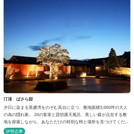
す。
汀渚 ばさら邸
夕日に染まる英虞湾をのぞむ高台に立つ、敷地面積5,000坪の大人
の為の隠れ家。 20の客室と貸切露天風呂、美しい庭が点在する敷
地を探索しながら、あなただけの特別な時と場所を見つけてくださ
い。
伊勢志摩