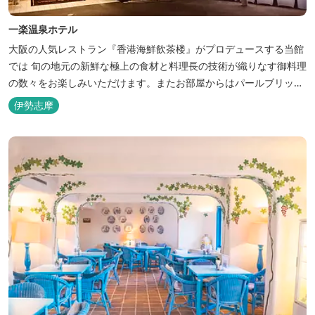
一楽温泉ホテル
大阪の人気レストラン『香港海鮮飲茶楼』がプロデュースする当館
では 旬の地元の新鮮な極上の食材と料理長の技術が織りなす御料理
の数々をお楽しみいただけます。またお部屋からはパールブリッジ
や真珠筏など、美しい景色が一望できます。「美肌の湯」として有
伊勢志摩
名な榊原温泉の運び湯を使用した大浴場も完備。