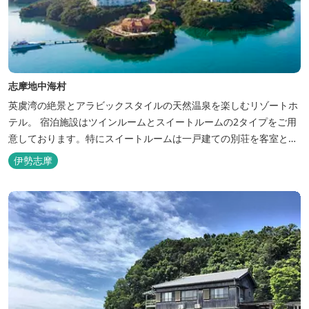
志摩地中海村
英虞湾の絶景とアラビックスタイルの天然温泉を楽しむリゾートホ
テル。 宿泊施設はツインルームとスイートルームの2タイプをご用
意しております。特にスイートルームは一戸建ての別荘を客室とし
てリニューアル♪120平米の驚きの広さとこだわりの調度品が自慢
伊勢志摩
です！ スペイン１ツ星レストランと提携したレストランでのお食事
も楽しみのひとつです。 また、日帰りプランでは、クラフト体験工
房にてモザイクタイル...