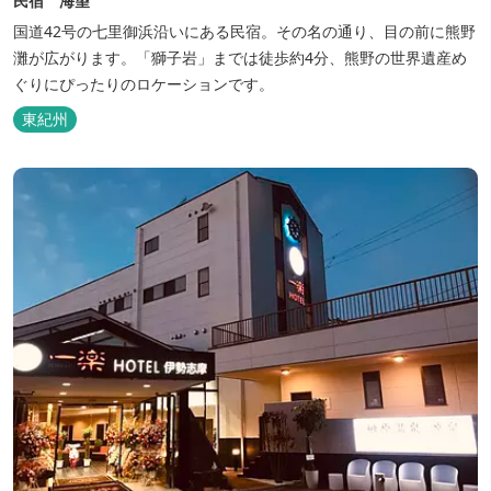
民宿 海望
国道42号の七里御浜沿いにある民宿。その名の通り、目の前に熊野
灘が広がります。「獅子岩」までは徒歩約4分、熊野の世界遺産め
ぐりにぴったりのロケーションです。
東紀州