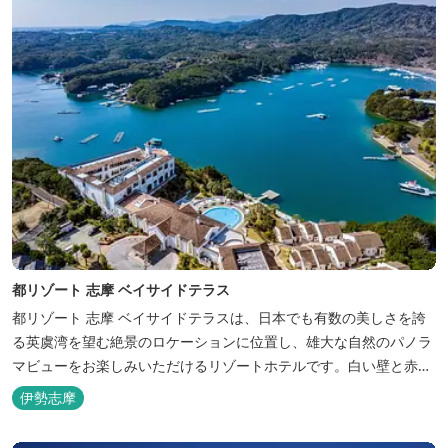
都リゾート 志摩 ベイサイドテラス
都リゾート 志摩 ベイサイドテラスは、日本でも有数の美しさを誇
る英虞湾を望む絶景のロケーションに位置し、雄大な自然のパノラ
マビューをお楽しみいただけるリゾートホテルです。白い壁と赤瓦
の屋根が連なる外観が印象的で、開放的なスパニッシュスタイルを
伊勢志摩
取り入れた建築美は陽気で自由な寛ぎを感じさせ、まるで異国に足
を踏み入れたと錯覚するほど、どこを歩いても絵になるホテルで