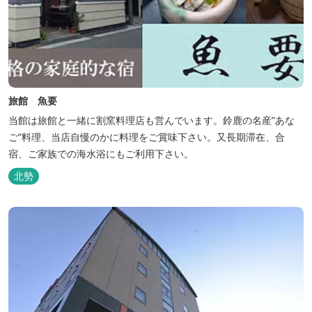
旅館 魚要
当館は旅館と一緒に割窯料理店も営んでいます。鈴鹿の名産”あな
ご”料理、当店自慢のかに料理をご賞味下さい。又長期滞在、合
宿、ご家族での海水浴にもご利用下さい。
北勢