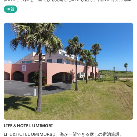
利用できるキャンプ場も併設されています。 川沿いには島ヶ原温泉
伊賀
やぶっちゃに至る「川辺の道」があり、旧岩倉水力発電所跡の水路
遺構を見ることができたり、春は桜、秋は紅葉の名所として楽しめ
る憩いの場となっています。
LIFE＆HOTEL UMIMORI
LIFE＆HOTEL UMIMORIは、海が一望できる癒しの宿泊施設。