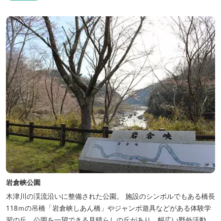
岩倉峡公園
木津川の渓流沿いに整備された公園。 施設のシンボルでもある橋長
118ｍの吊橋「岩倉峡しあん橋」やジャンボ遊具などがある体験学
習の丘、公園を一望できる見晴らしの丘があり、幅広い野外活動に