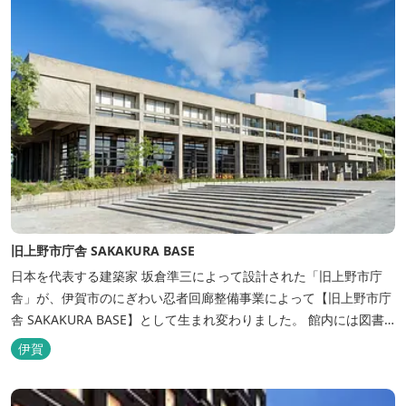
旧上野市庁舎 SAKAKURA BASE
日本を代表する建築家 坂倉準三によって設計された「旧上野市庁
舎」が、伊賀市のにぎわい忍者回廊整備事業によって【旧上野市庁
舎 SAKAKURA BASE】として生まれ変わりました。 館内には図書
館やホテル、カフェがあるほか、観光案内所「伊賀市観光インフォ
伊賀
メーションセンター」や伊賀の逸品を取り揃えた「伊賀百貨
Souvenir Shop」も併殺されています。