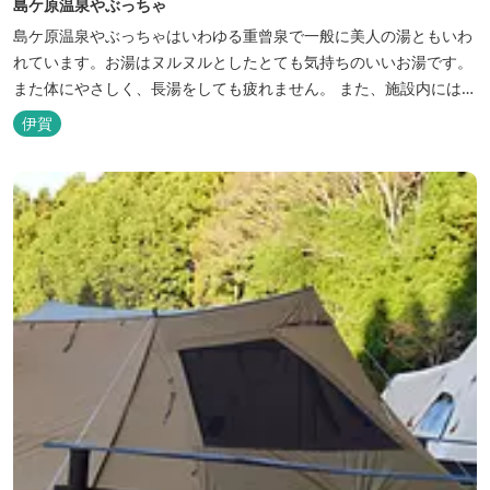
島ケ原温泉やぶっちゃ
島ケ原温泉やぶっちゃはいわゆる重曾泉で一般に美人の湯ともいわ
れています。お湯はヌルヌルとしたとても気持ちのいいお湯です。
また体にやさしく、長湯をしても疲れません。 また、施設内にはオ
ートキャンプ場、デイキャンプ場、テニスコート、水遊び場（夏季
伊賀
限定）、こんにゃくやパン作りの体験できる工房などがあります。
木津川（鯛ケ瀬）のほとりにある美しい自然を生かしたオートキャ
ンプやディキャンプ...