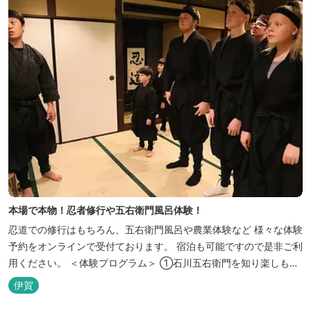
本場で本物！忍者修行や五右衛門風呂体験！
忍道での修行はもちろん、五右衛門風呂や農業体験など 様々な体験
予約をオンラインで受付ております。 宿泊も可能ですので是非ご利
用ください。 ＜体験プログラム＞ ①石川五右衛門を知り楽しも
う！ ②忍者をめざそう！（入門・初級編） ③忍者の基礎体力づく
伊賀
り！農業体験！ ④忍者の里山散策と忍者修行を楽しもう！（山中