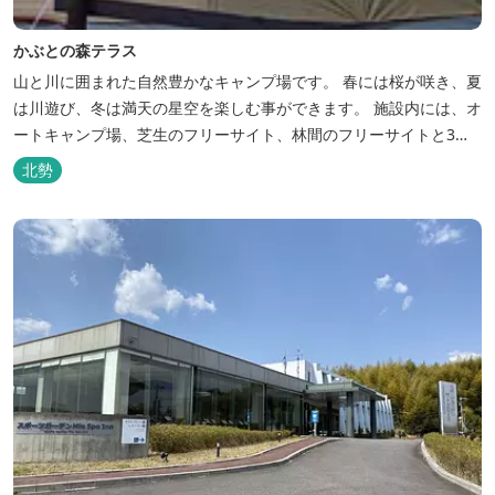
かぶとの森テラス
山と川に囲まれた自然豊かなキャンプ場です。 春には桜が咲き、夏
は川遊び、冬は満天の星空を楽しむ事ができます。 施設内には、オ
ートキャンプ場、芝生のフリーサイト、林間のフリーサイトと3種
類のキャンプ場があり、豊かな自然の中でのんびりとキャンプを楽
北勢
しむ事ができます。 テント泊が苦手な方や、小さなお子様連れの方
はコテージがおススメ。 大小合わせて6棟のコテージがあります。
キャン...