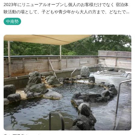
2023年にリニューアルオープンし個人のお客様だけでなく 宿泊体
験活動の場として、子どもや青少年から大人の方まで、どなたでも
ご利用いただけます。 ヨットやボート・カヤックをはじめとするマ
中南勢
リンアクティビティや併設する海の乗馬倶楽部エルカバージョでの
乗馬体験が可能！ 小中学生や団体様向けに海の自然体験教室も開催
しています...