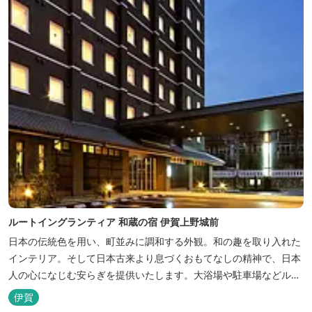
ルートイングランティア 和蔵の宿 伊賀上野城前
日本の伝統色を用い、町並みに調和する外観。和の趣を取り入れた
インテリア。そして日本古来より息づくおもてなしの精神で、日本
人の心になじむ安らぎを提供いたします。大浴場や駐車場などルー
トインホテルズの機能性や利便性はそのままに、穏やかな和のニュ
伊賀
アンスを湛えた空間は、ビジネスにも観光にも、幅広くお役立てい