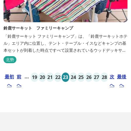
鈴鹿サーキット ファミリーキャンプ
「鈴鹿サーキット ファミリーキャンプ」は、「鈴鹿サーキットホテ
ル」エリア内に位置し、テント・テーブル・イスなどキャンプの基
本セットが到着した時点ですべて設置されているウッドデッキサイ
トの他、初めてのキャンプでも安心して楽しめる設備が整ったキャ
北勢
ンプ場です。 さらに、手ぶらでキャンプをお楽しみいただけるよう
に夕食バーべキュー用の炭火セットなどのレンタル品や国産牛BBQ
最初
前
...
次
最後
19
20
21
22
23
24
25
26
27
28
セットなどの食材も事前にご...
へ
へ
へ
へ