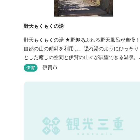
野天もくもくの湯
野天もくもくの湯 ★野趣あふれる野天風呂が自慢！
自然の山の傾斜を利用し、隠れ湯のようにひっそり
とした癒しの空間と伊賀の山々が展望できる温泉。
温泉浴を楽しみながら森林浴も楽しめます。一枚岩
伊賀市
伊賀
をくり貫いてつくった湯船もあり、風情ある空間が
魅力です。 ★源泉100％の野天風呂 源泉100％の野
天風呂が2つあり、38度のぬるめの湯と42度の熱め
湯があります。ぬるめの湯はじっくりとゆ...