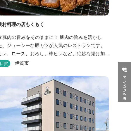
農村料理の店もくもく
★豚肉の旨みをそのままに！ 豚肉の旨みを活かし
た、ジューシーな豚カツが人気のレストランです。
ヒレ、ロース、おろし、棒ヒレなど、絶妙な揚げ加
減を追求した豚カツです。揚げたてを食べていただ
伊賀市
伊賀
くために、注文後じっくり揚げてお出ししていま
マイページを見る
りのお蕎麦をお楽しみいただけます！ お
蕎麦は毎日お店で打ってつくっております。北海道
や三重のそば粉を使用してつくる、喉ごしの良い昔
ながらのお蕎麦...