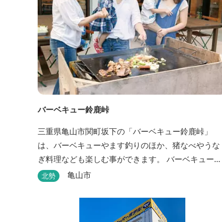
バーベキュー鈴鹿峠
三重県亀山市関町坂下の「バーベキュー鈴鹿峠」
は、バーベキューやます釣りのほか、猪なべやうな
ぎ料理なども楽しむ事ができます。 バーベキュー
は、食材から付属品まで全て揃っていますので手ぶ
亀山市
北勢
らで楽しむ事ができますよ！釣り掘がありますの
で、釣ったその場で味わえる「マス釣り」も人気で
す。 宿泊施設も完備しています！ご家族で、友人