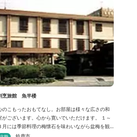
割烹旅館 魚半楼
心のこもったおもてなし。お部屋は様々な広さの和
室がございます。心から寛いでいただけます。 １～
３月には季節料理の梅懐石を味わいながら盆梅を観
賞することができるとあって、大人の女性にも人気
鈴鹿市
北勢