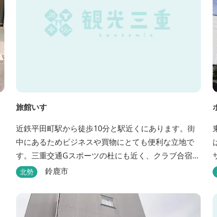
旅館いすゞ
近鉄平田町駅から徒歩10分と駅近くにあります。街
中にあるためビジネスや買物にとても便利な立地で
す。三重交通Gスポーツの杜にも近く、クラブ合宿な
どに最適です。
鈴鹿市
北勢