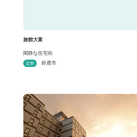
旅館大富
閑静な住宅街
鈴鹿市
北勢