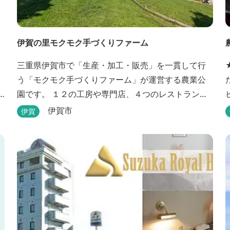
伊賀の里モクモク手づくりファーム
三重県伊賀市で「生産・加工・販売」を一貫して行
う「モクモク手づくりファーム」が運営する農業公
園です。 １２の工房や専門店、４つのレストラン・
カフェ、３箇所の体験教室がある他、田んぼやいか
伊賀市
伊賀
だ池など、「自然や農業」を身近に感じて楽しんで
いただける遊び場もあります。 園内では、ミニブタ
す。 ★手作
の
くんたちのショーを見たり、ウインナーづくりやパ
ンづくりなどの手づくり体験教室や、食農体験プロ
グラムに参加したり...