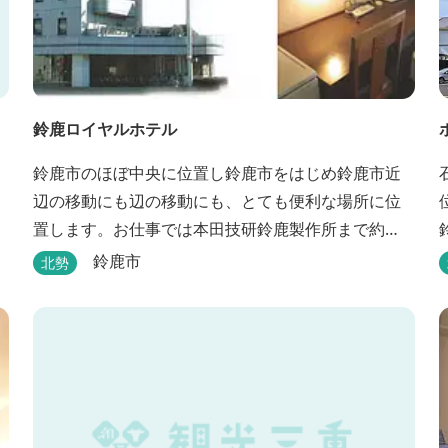
鈴鹿ロイヤルホテル
鈴鹿市のほぼ中央に位置し鈴鹿市をはじめ鈴鹿市近
辺の移動にも辺の移動にも、とても便利な場所に位
置します。お仕事では本田技研鈴鹿製作所まで約
500m、行楽では鈴鹿サーキット様まで約1,3キロ、
鈴鹿市
北勢
スポーツ行事では鈴鹿スポーツガーデン様まで約3キ
ロととても近い場所にあります。亀山市へのアクセ
スも便利でシャープ亀山工場では約10キロと鈴鹿市
では近い場所となっております。