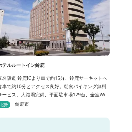
ホテルルートイン鈴鹿
東名阪道 鈴鹿ICより車で約15分、鈴鹿サーキットへ
は車で約10分とアクセス良好。朝食バイキング無料
サービス、大浴場完備、平面駐車場129台、全室Wi-
Fi完備。ビジネスにも観光にもご利用頂ける快適なホ
鈴鹿市
北勢
テルライフをご提供します。