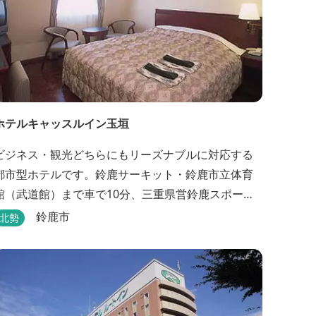
ホテルキャッスルイン玉垣
ビジネス・観光どちらにもリーズナブルに対応する
都市型ホテルです。鈴鹿サーキット・鈴鹿市立体育
館（武道館）まで車で10分、三重県営鈴鹿スポーツ
ガーデンまで車で15分の好立地！！ さらに、全檜造
鈴鹿市
北勢
り貸切風呂や各種サービスでお待ち致しておりま
す。