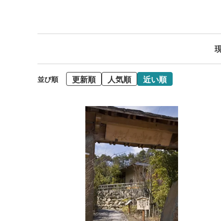
現
更新順
人気順
近い順
並び順