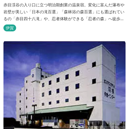
赤目渓谷の入り口に立つ明治期創業の温泉宿。変化に富んだ瀑布や
岩壁が美しい「日本の滝百選」「森林浴の森百選」にも選ばれてい
るの「赤目四十八滝」や、忍者体験ができる「忍者の森」へ徒歩５
分と観光にも好立地です。 地下１０００メートルから湧くアルカリ
伊賀
性単純温泉はしっとり滑らかな肌触りで美肌効果も期待できます。
地元のスギ材を用いた大浴場は、泡風呂を備えた「上忍の湯」、打
たせ湯を備えた「くのいちの...