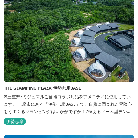
THE GLAMPING PLAZA 伊勢志摩BASE
※三重県×ミジュマルご当地コラボ商品をアメニティに使用してい
ます。 志摩市にある「伊勢志摩BASE」で、自然に囲まれた冒険心
をくすぐるグランピングはいかがですか？7棟あるドーム型テント
での宿泊やFREE BARのサービス、伊勢志摩の特産を使ったBBQ
伊勢志摩
が、楽しいひとときを演出します。温暖な伊勢志摩で、特別なリゾ
ートのひとときを。