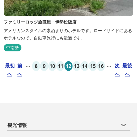
ファミリーロッジ旅籠屋・伊勢松阪店
アメリカンスタイルの素泊まりのホテルです。ロードサイドにある
ホテルなので、自動車旅行にも最適です。
中南勢
最初
前
...
...
次
最後
8
9
10
11
12
13
14
15
16
へ
へ
へ
へ
観光情報