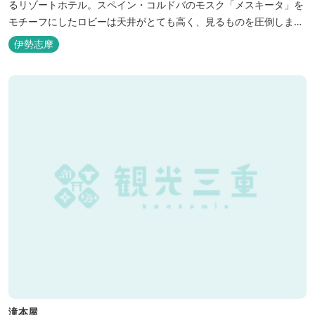
るリゾートホテル。スペイン・コルドバのモスク「メスキータ」を
モチーフにしたロビーは天井がとても高く、見るものを圧倒しま
す。客室棟にある中庭もコルドバ、セビリア、グラナダの街を再現
伊勢志摩
しており、ホテル内を散策するだけでも異国感を満喫できます。 ス
ペインの雰囲気が溢れた客室やパークの夢の続きが見られるキャラ
クタールーム、最大6名様まで...
滝本屋