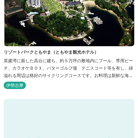
リゾートパークともやま（ともやま観光ホテル）
英虞湾に面した高台に建ち、約５万坪の敷地内にプール、専用ビー
チ、カラオケＢＯＸ、パターゴルフ場 テニスコート等を有し、緑
溢れる周辺は格好のサイクリングコースです。お料理は新鮮な海の
幸をふんだんに使用する荒磯焼、活造会席、伊勢海老残酷鍋会席、
伊勢志摩
松茸料理（秋）等グルメ志向の方に好評です。夏には野外バーベキ
ューも毎晩行ないます。