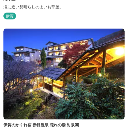
滝に近い見晴らしのよいお部屋。
伊賀
伊賀のかくれ宿 赤目温泉 隠れの湯 対泉閣