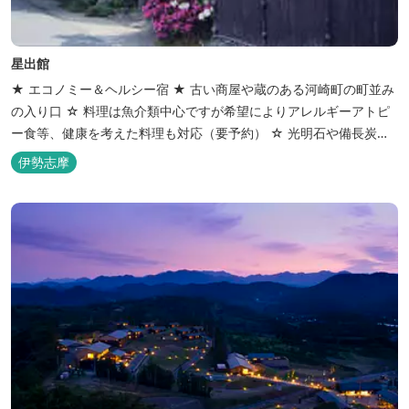
星出館
★ エコノミー＆ヘルシー宿 ★ 古い商屋や蔵のある河崎町の町並み
の入り口 ☆ 料理は魚介類中心ですが希望によりアレルギーアトピ
ー食等、健康を考えた料理も対応（要予約） ☆ 光明石や備長炭を
設置した青森ヒバと信楽焼のお風呂で心身のリフレッシュを！
伊勢志摩
【Japanese Inn Group 会員です】