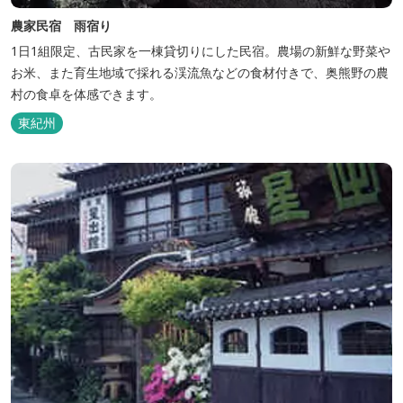
農家民宿 雨宿り
1日1組限定、古民家を一棟貸切りにした民宿。農場の新鮮な野菜や
お米、また育生地域で採れる渓流魚などの食材付きで、奥熊野の農
村の食卓を体感できます。
東紀州