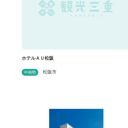
ホテルＡＵ松阪
松阪市
中南勢