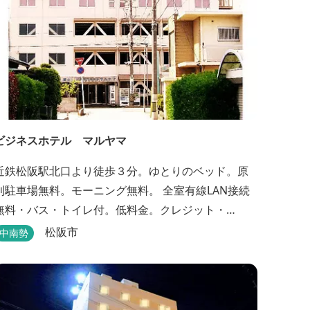
ビジネスホテル マルヤマ
近鉄松阪駅北口より徒歩３分。ゆとりのベッド。原
則駐車場無料。モーニング無料。 全室有線LAN接続
無料・バス・トイレ付。低料金。クレジット・
PayPay支払い可。
松阪市
中南勢