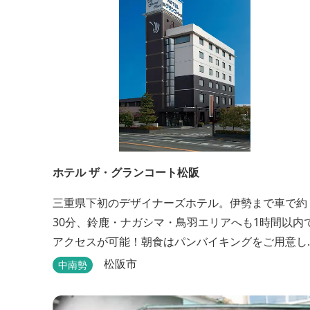
ホテル ザ・グランコート松阪
三重県下初のデザイナーズホテル。伊勢まで車で約
30分、鈴鹿・ナガシマ・鳥羽エリアへも1時間以内
アクセスが可能！朝食はパンバイキングをご用意し
ております。ビジネスに、観光に、洗練された空間
松阪市
中南勢
の中で上質なひとときをお過ごしください。