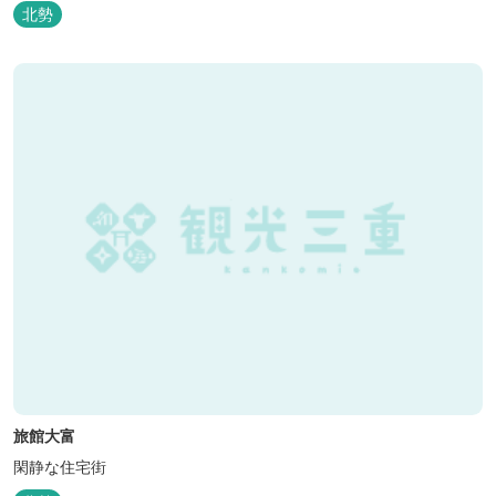
ロ、スポーツ行事では鈴鹿スポーツガーデン様まで約3キロととて
北勢
も近い場所にあります。亀山市へのアクセスも便利でシャープ亀山
工場では約10キロと鈴鹿市では近い場所となっております。
旅館大富
閑静な住宅街