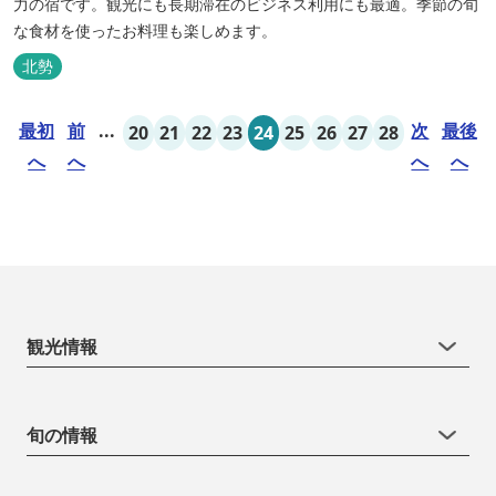
力の宿です。観光にも長期滞在のビジネス利用にも最適。季節の旬
な食材を使ったお料理も楽しめます。
北勢
最初
前
...
次
最後
20
21
22
23
24
25
26
27
28
へ
へ
へ
へ
観光情報
旬の情報