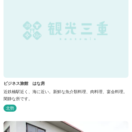
ビジネス旅館 はな房
近鉄楠駅近く、海に近い。新鮮な魚介類料理、肉料理、宴会料理。
閑静な所です。
北勢