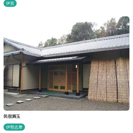
分と観光にも好立地です。 地下１０００メートルから湧くアルカリ
伊賀
性単純温泉はしっとり滑らかな肌触りで美肌効果も期待できます。
地元のスギ材を用いた大浴場は、泡風呂を備えた「上忍の湯」、打
たせ湯を備えた「くのいちの...
民宿満玉
伊勢志摩