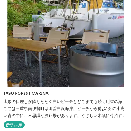
TASO FOREST MARINA
太陽の日差しが降りそそぐ白いビーチとどこまでも続く紺碧の海。
ここは三重県南伊勢町は田曽白浜海岸。ビーチから徒歩1分の小高
い森の中に、不思議な波止場があります。やさしい木陰に停泊する
のは3艇のヨット。日本初の森のマリーナです。 航海の気分高まる
伊勢志摩
インテリアは見た目からは想像できないほど広く、くつろぎの空