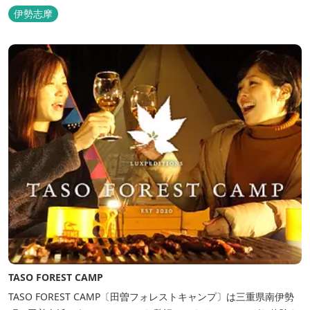
さい。 ウッドテラスでのバーベキューを楽しむこともでき、BBQ
伊勢志摩
初心者でも安心のガスBBQ台をご用意しております。 また、海岸
を散策しながら海風を感じるのもよし、インスタントハウス内でリ
ラックスする...
TASO FOREST CAMP
TASO FOREST CAMP〔田曽フォレストキャンプ〕は三重県南伊勢