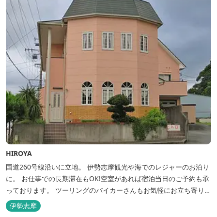
HIROYA
国道260号線沿いに立地。 伊勢志摩観光や海でのレジャーのお泊り
に。 お仕事での長期滞在もOK!空室があれば宿泊当日のご予約も承
っております。 ツーリングのバイカーさんもお気軽にお立ち寄りく
ださい。
伊勢志摩