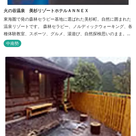
火の谷温泉 美杉リゾートホテルＡＮＮＥＸ
東海圏で発の森林セラピー基地に選ばれた美杉町。自然に囲まれた
温泉リゾートです。 森林セラピー、ノルディックウォーキング、各
種体験教室、スポーツ、グルメ、湯遊び、自然探検思いのまま。思
いきり遊んだ後は温泉でゆったり、のんびり。お料理は和洋バイキ
中南勢
ングに豪華会席料理。バイキングでは、毎日餅つき、夏は流しそう
めん等のイベントも開催しています。 ５つの貸切風呂に、展望風呂
付き客室、露天風呂・ジ...