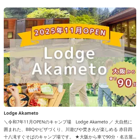
Lodge Akameto
＼令和7年11月OPENのキャンプ場 Lodge Akameto ／ 大自然に
囲まれた、BBQやピザづくり、川遊びや焚き火が楽しめる 赤目四
十八滝すぐそばのキャンプ場です。 ★大阪から車で90分・名古屋