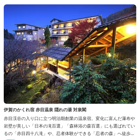
伊賀のかくれ宿 赤目温泉 隠れの湯 対泉閣
赤目渓谷の入り口に立つ明治期創業の温泉宿。変化に富んだ瀑布や
岩壁が美しい「日本の滝百選」「森林浴の森百選」にも選ばれてい
るの「赤目四十八滝」や、忍者体験ができる「忍者の森」へ徒歩５