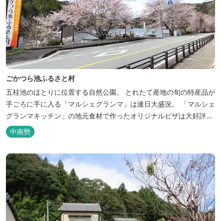
ごかつら池ふるさと村
五桂池のほとりに位置する自然公園。 とれたて産地の旬の特産品が
手ごろに手に入る「マルシェグランマ」は連日大盛況。 「マルシェ
グランマキッチン」の地元食材で作ったオリジナルピザは大好評！
バーベキューも楽しめます。食材と必要な道具がセットになった
中南勢
「手ぶらバーベキューセット」も人気です。 『ごかつら池どうぶつ
パーク』近くにあります。 多気町観光協会のフェイスブックでは多
気町のローカ...