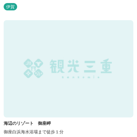
から120分の好アクセス！ ★専用テラス付きバンガローでは、BBQ
伊賀
をしながら子どもが川遊びをしているのが見れる！ ★Wi-Fiがつな
がります！ ★日帰りBBQや大人数での研修も...
海辺のリゾート 御座岬
御座白浜海水浴場まで徒歩１分