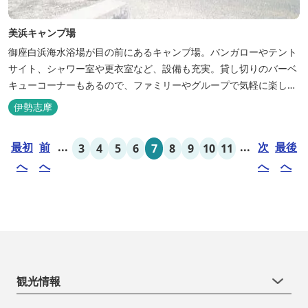
美浜キャンプ場
御座白浜海水浴場が目の前にあるキャンプ場。バンガローやテント
サイト、シャワー室や更衣室など、設備も充実。貸し切りのバーベ
キューコーナーもあるので、ファミリーやグループで気軽に楽しむ
ことができます。
伊勢志摩
最初
前
...
...
次
最後
3
4
5
6
7
8
9
10
11
へ
へ
へ
へ
観光情報