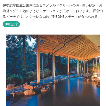
伊勢志摩国立公園内にあるエメラルドグリーンの海・白い砂浜一見
海外リゾート地のようなロケーションが広がっております。 田曽白
浜ビーチでは、オシャレなcafeでT-BONEステーキが食べられる。
又、海を見ながら黄昏るのもよし、アクティブにマリンアクティビ
伊勢志摩
ティ・スカイダイビング・ヘリコプタークルージングを体験するこ
ともできます。 是非、田曽白浜にございます施設紹介のVTRをご参
照く...