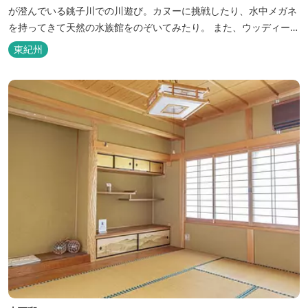
が澄んでいる銚子川での川遊び。カヌーに挑戦したり、水中メガネ
を持ってきて天然の水族館をのぞいてみたり。 また、ウッディーク
ラフト教室やストーンクラフト教室など各種イベントも盛りだくさ
東紀州
ん。森林浴を楽しんだり、一日中遊び、ゆったりできます。 紀北町
の海の幸をふんだんに使った海鮮・焼肉バーベキュー。家族で，グ
ループで、海辺や川遊び...