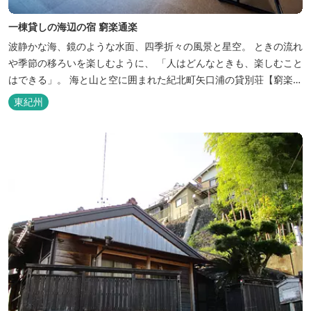
一棟貸しの海辺の宿 窮楽通楽
波静かな海、鏡のような水面、四季折々の風景と星空。 ときの流れ
や季節の移ろいを楽しむように、 「人はどんなときも、楽しむこと
はできる」。 海と山と空に囲まれた紀北町矢口浦の貸別荘【窮楽通
楽】。 中国古典『荘子』の一節「窮亦楽、通亦楽」から名づけまし
東紀州
た。 いつでも気軽にご利用ください。