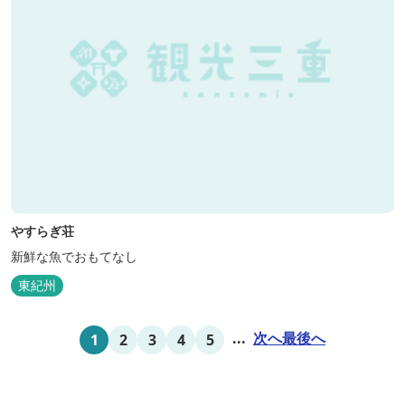
やすらぎ荘
新鮮な魚でおもてなし
東紀州
...
次へ
最後へ
1
2
3
4
5