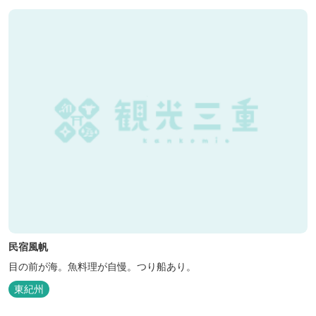
民宿風帆
目の前が海。魚料理が自慢。つり船あり。
東紀州