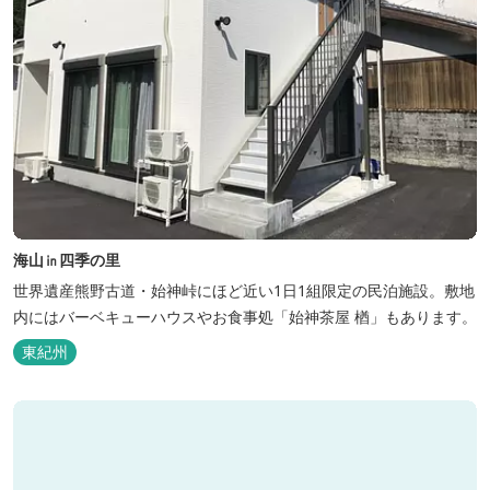
海山㏌四季の里
世界遺産熊野古道・始神峠にほど近い1日1組限定の民泊施設。敷地
内にはバーベキューハウスやお食事処「始神茶屋 楢」もあります。
東紀州