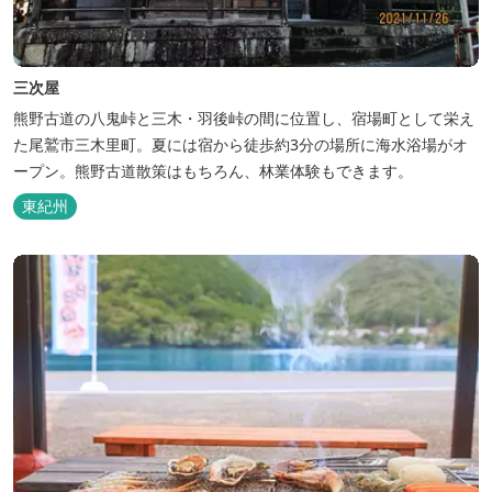
三次屋
熊野古道の八鬼峠と三木・羽後峠の間に位置し、宿場町として栄え
た尾鷲市三木里町。夏には宿から徒歩約3分の場所に海水浴場がオ
ープン。熊野古道散策はもちろん、林業体験もできます。
東紀州