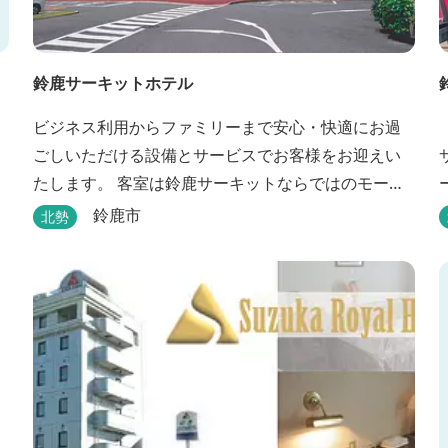
鈴鹿サーキットホテル
ビジネス利用からファミリーまで安心・快適にお過
ごしいただける設備とサービスでお客様をお迎えい
たします。 客室は鈴鹿サーキットならではのモータ
スポーツの歴史を感じられる『THE MAIN』をはじ
鈴鹿市
北勢
め、ファミリーにおすすめのキッズ・ベビーにやさ
しいこだわりの詰まった「サーキット キッズルー
ム」「コチラファミリールーム」など様々なコンセ
プトルームをご用意しています。 また、お子さま連
れでも安心し...