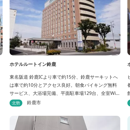
ホテルルートイン鈴鹿
東名阪道 鈴鹿ICより車で約15分、鈴鹿サーキットへ
は車で約10分とアクセス良好。朝食バイキング無料
サービス、大浴場完備、平面駐車場129台、全室Wi-
Fi完備。ビジネスにも観光にもご利用頂ける快適なホ
鈴鹿市
北勢
テルライフをご提供します。