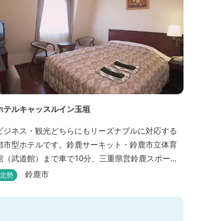
ホテルキャッスルイン玉垣
ビジネス・観光どちらにもリーズナブルに対応する
都市型ホテルです。鈴鹿サーキット・鈴鹿市立体育
館（武道館）まで車で10分、三重県営鈴鹿スポーツ
ガーデンまで車で15分の好立地！！ さらに、全檜造
鈴鹿市
北勢
り貸切風呂や各種サービスでお待ち致しておりま
す。