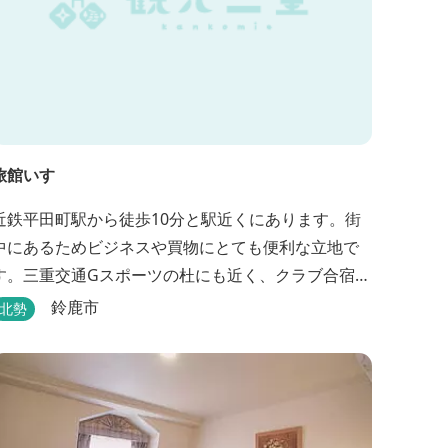
旅館いすゞ
近鉄平田町駅から徒歩10分と駅近くにあります。街
中にあるためビジネスや買物にとても便利な立地で
す。三重交通Gスポーツの杜にも近く、クラブ合宿な
どに最適です。
鈴鹿市
北勢