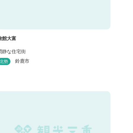
旅館大富
閑静な住宅街
鈴鹿市
北勢