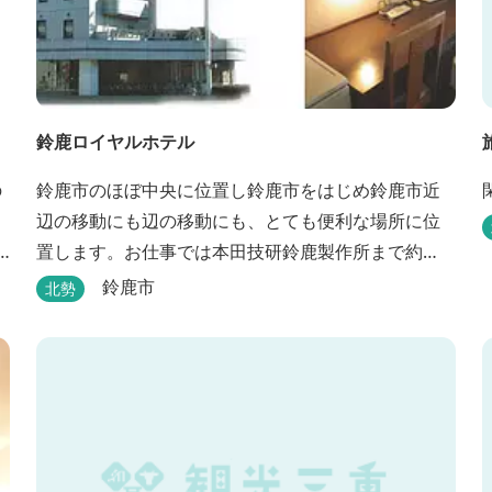
鈴鹿ロイヤルホテル
の
鈴鹿市のほぼ中央に位置し鈴鹿市をはじめ鈴鹿市近
辺の移動にも辺の移動にも、とても便利な場所に位
置します。お仕事では本田技研鈴鹿製作所まで約
500m、行楽では鈴鹿サーキット様まで約1,3キロ、
鈴鹿市
北勢
スポーツ行事では鈴鹿スポーツガーデン様まで約3キ
ロととても近い場所にあります。亀山市へのアクセ
スも便利でシャープ亀山工場では約10キロと鈴鹿市
では近い場所となっております。