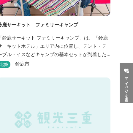
鈴鹿サーキット ファミリーキャンプ
「鈴鹿サーキット ファミリーキャンプ」は、「鈴鹿
サーキットホテル」エリア内に位置し、テント・テ
ーブル・イスなどキャンプの基本セットが到着した
時点ですべて設置されているウッドデッキサイトの
鈴鹿市
北勢
他、初めてのキャンプでも安心して楽しめる設備が
マイページを見る
整ったキャンプ場です。 さらに、手ぶらでキャンプ
をお楽しみいただけるように夕食バーべキュー用の
炭火セットなどのレンタル品や国産牛BBQセットな
どの食材も事前にご...