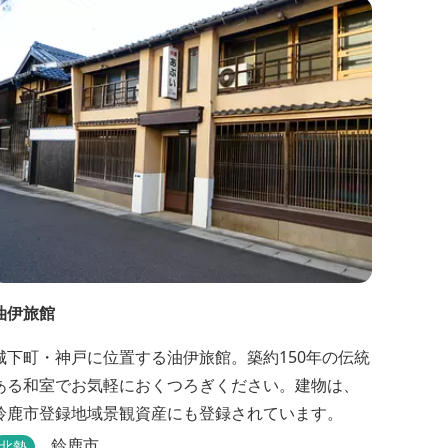
油伊旅館
城下町・神戸に位置する油伊旅館。築約150年の伝統
ある和室でお気軽におくつろぎください。建物は、
鈴鹿市登録地域景観資産にも登録されています。
鈴鹿市
北勢