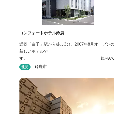
コンフォートホテル鈴鹿
近鉄「白子」駅から徒歩3分。2007年8月オープン
新しいホテルで
す。 観光や
ビジネスの拠点としてご利用頂けます。 ●朝食無料
鈴鹿市
北勢
●ウェルカムドリンクあり●全館無線ＬＡＮ対応●
●バリアフリー対応のユニバーサルルームあり●