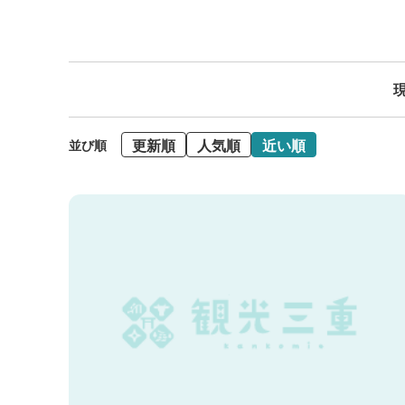
現
更新順
人気順
近い順
並び順