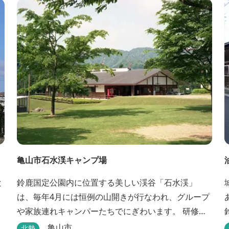
亀山市石水渓キャンプ場
と
鈴鹿国定公園内に位置する美しい渓谷「石水渓」
は、毎年4月には恒例の山開きが行なわれ、グループ
や家族連れキャンパーたちでにぎわいます。 研修施
設は団体用宿泊施設、バンガローはグループ・家族
亀山市
北勢