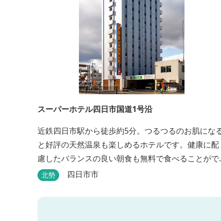
スーパーホテル四日市国道1号沿
近鉄四日市駅から徒歩約5分。つるつるのお肌にな
と好評の天然温泉も楽しめるホテルです。健康に配
慮したバランスの良い朝食も無料で食べることがで
きます。
四日市市
北勢