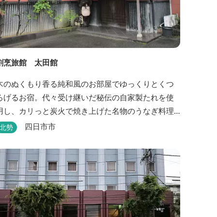
割烹旅館 太田館
木のぬくもり香る純和風のお部屋でゆっくりとくつ
ろげるお宿。代々受け継いだ秘伝の自家製たれを使
用し、カリっと炭火で焼き上げた名物のうなぎ料理
も堪能できます。
四日市市
北勢