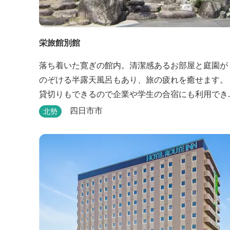
栄旅館別館
落ち着いた寛ぎの館内。清潔感あるお部屋と庭園が
のぞける半露天風呂もあり、旅の疲れを癒せます。
貸切りもできるので企業や学生の合宿にも利用でき
ます。
四日市市
北勢