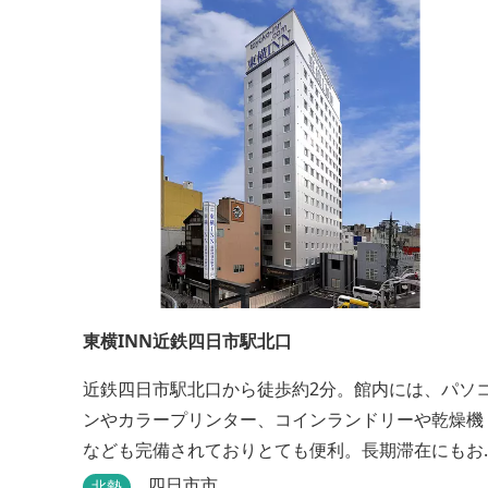
東横INN近鉄四日市駅北口
近鉄四日市駅北口から徒歩約2分。館内には、パソ
ンやカラープリンター、コインランドリーや乾燥機
なども完備されておりとても便利。長期滞在にもお
すすめです。
四日市市
北勢