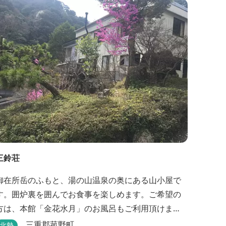
三鈴荘
御在所岳のふもと、湯の山温泉の奥にある山小屋で
す。囲炉裏を囲んでお食事を楽しめます。ご希望の
方は、本館「金花水月」のお風呂もご利用頂けま
す。
三重郡菰野町
北勢