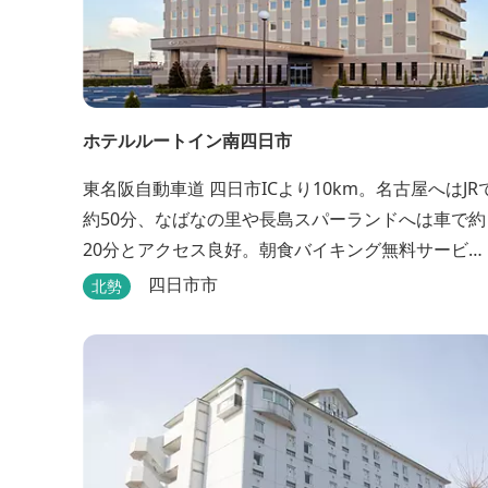
ホテルルートイン南四日市
東名阪自動車道 四日市ICより10km。名古屋へはJR
約50分、なばなの里や長島スパーランドへは車で約
20分とアクセス良好。朝食バイキング無料サービ
ス、大浴場完備、平面駐車場169台、全室Wi-Fi完
四日市市
北勢
備。ビジネスにも観光にもご利用頂ける快適なホテ
ルライフをご提供します。