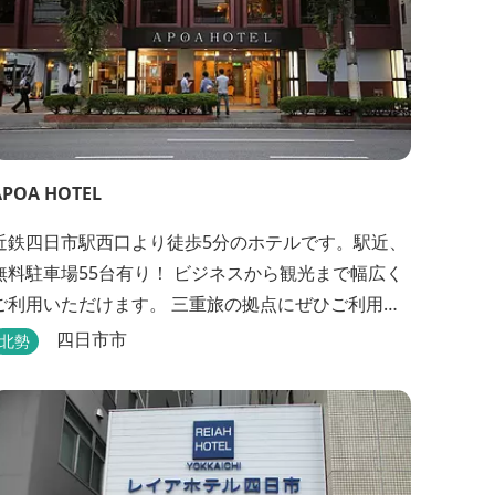
APOA HOTEL
近鉄四日市駅西口より徒歩5分のホテルです。駅近、
無料駐車場55台有り！ ビジネスから観光まで幅広く
ご利用いただけます。 三重旅の拠点にぜひご利用く
ださいませ♪
四日市市
北勢