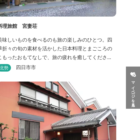
料理旅館 宮妻荘
美味しいものを食べるのも旅の楽しみのひとつ。四
季折々の旬の素材を活かした日本料理とまごころの
こもったおもてなしで、旅の疲れを癒してくださ
い。
四日市市
北勢
マイページを見る