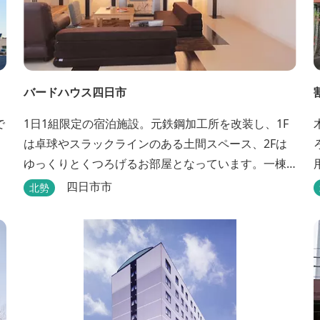
バードハウス四日市
で
1日1組限定の宿泊施設。元鉄鋼加工所を改装し、1F
は卓球やスラックラインのある土間スペース、2Fは
ゆっくりとくつろげるお部屋となっています。一棟
貸切のプライベート空間で、旅のひとときを過ごし
四日市市
北勢
てみては。