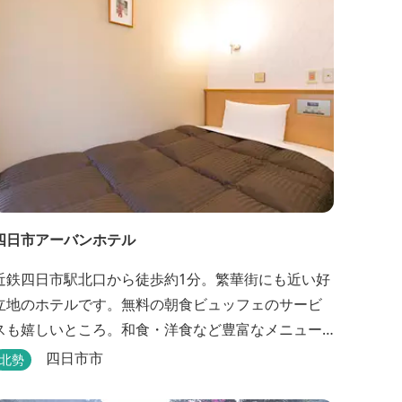
四日市アーバンホテル
近鉄四日市駅北口から徒歩約1分。繁華街にも近い好
立地のホテルです。無料の朝食ビュッフェのサービ
スも嬉しいところ。和食・洋食など豊富なメニュー
が並びます。
四日市市
北勢