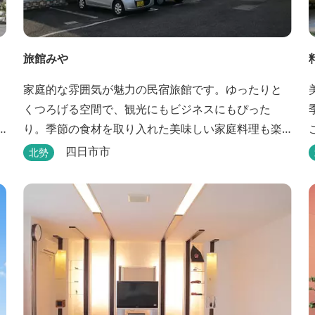
旅館みや
家庭的な雰囲気が魅力の民宿旅館です。ゆったりと
くつろげる空間で、観光にもビジネスにもぴった
り。季節の食材を取り入れた美味しい家庭料理も楽
しめます。
四日市市
北勢