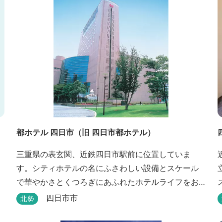
都ホテル 四日市（旧 四日市都ホテル）
三重県の表玄関、近鉄四日市駅前に位置していま
す。シティホテルの名にふさわしい設備とスケール
で華やかさとくつろぎにあふれたホテルライフをお
楽しみいただけます。四日市を中心とした観光、ビ
四日市市
北勢
ジネス、会議やゴルフ場などへの基点として便利に