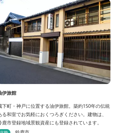
油伊旅館
城下町・神戸に位置する油伊旅館。築約150年の伝統
ある和室でお気軽におくつろぎください。建物は、
鈴鹿市登録地域景観資産にも登録されています。
鈴鹿市
北勢