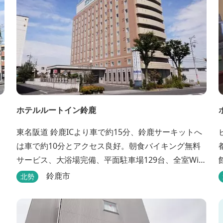
ホテルルートイン鈴鹿
東名阪道 鈴鹿ICより車で約15分、鈴鹿サーキットへ
は車で約10分とアクセス良好。朝食バイキング無料
サービス、大浴場完備、平面駐車場129台、全室Wi-
Fi完備。ビジネスにも観光にもご利用頂ける快適なホ
鈴鹿市
北勢
テルライフをご提供します。