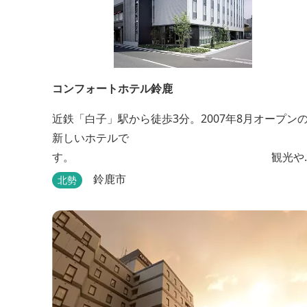
コンフォートホテル鈴鹿
近鉄「白子」駅から徒歩3分。2007年8月オープン
新しいホテルで
す。 観光や
ビジネスの拠点としてご利用頂けます。 ●朝食無料
鈴鹿市
北勢
●ウェルカムドリンクあり●全館無線ＬＡＮ対応●
●バリアフリー対応のユニバーサルルームあり●