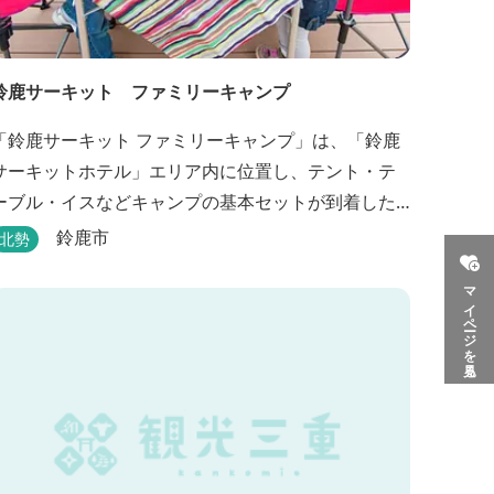
鈴鹿サーキット ファミリーキャンプ
「鈴鹿サーキット ファミリーキャンプ」は、「鈴鹿
サーキットホテル」エリア内に位置し、テント・テ
ーブル・イスなどキャンプの基本セットが到着した
時点ですべて設置されているウッドデッキサイトの
鈴鹿市
北勢
他、初めてのキャンプでも安心して楽しめる設備が
マイページを見る
整ったキャンプ場です。 さらに、手ぶらでキャンプ
をお楽しみいただけるように夕食バーべキュー用の
炭火セットなどのレンタル品や国産牛BBQセットな
どの食材も事前にご...