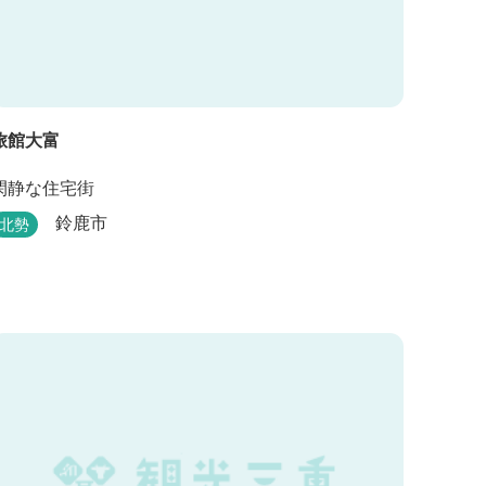
旅館大富
閑静な住宅街
鈴鹿市
北勢