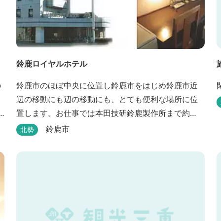
鈴鹿ロイヤルホテル
の
鈴鹿市のほぼ中央に位置し鈴鹿市をはじめ鈴鹿市近
辺の移動にも辺の移動にも、とても便利な場所に位
置します。お仕事では本田技研鈴鹿製作所まで約
500m、行楽では鈴鹿サーキット様まで約1,3キロ、
鈴鹿市
北勢
スポーツ行事では鈴鹿スポーツガーデン様まで約3キ
ロととても近い場所にあります。亀山市へのアクセ
スも便利でシャープ亀山工場では約10キロと鈴鹿市
では近い場所となっております。