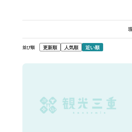
現
更新順
人気順
近い順
並び順