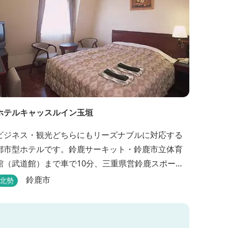
ホテルキャッスルイン玉垣
ビジネス・観光どちらにもリーズナブルに対応する
都市型ホテルです。鈴鹿サーキット・鈴鹿市立体育
館（武道館）まで車で10分、三重県営鈴鹿スポーツ
ガーデンまで車で15分の好立地！！ さらに、全檜造
鈴鹿市
北勢
り貸切風呂や各種サービスでお待ち致しておりま
す。