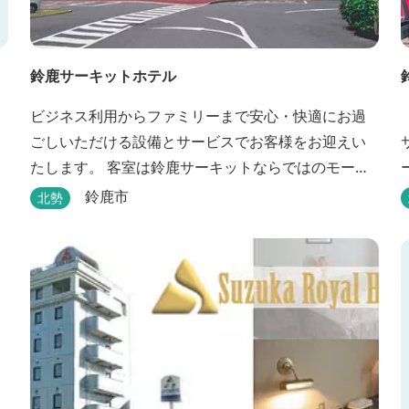
鈴鹿サーキットホテル
ビジネス利用からファミリーまで安心・快適にお過
ごしいただける設備とサービスでお客様をお迎えい
たします。 客室は鈴鹿サーキットならではのモータ
スポーツの歴史を感じられる『THE MAIN』をはじ
鈴鹿市
北勢
め、ファミリーにおすすめのキッズ・ベビーにやさ
しいこだわりの詰まった「サーキット キッズルー
ム」「コチラファミリールーム」など様々なコンセ
プトルームをご用意しています。 また、お子さま連
れでも安心し...