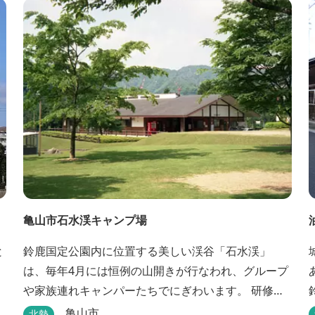
亀山市石水渓キャンプ場
と
鈴鹿国定公園内に位置する美しい渓谷「石水渓」
は、毎年4月には恒例の山開きが行なわれ、グループ
や家族連れキャンパーたちでにぎわいます。 研修施
設は団体用宿泊施設、バンガローはグループ・家族
亀山市
北勢