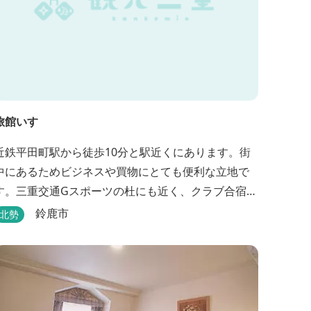
旅館いすゞ
近鉄平田町駅から徒歩10分と駅近くにあります。街
中にあるためビジネスや買物にとても便利な立地で
す。三重交通Gスポーツの杜にも近く、クラブ合宿な
どに最適です。
鈴鹿市
北勢