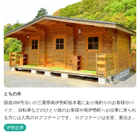
とちの木
国道260号沿いの三重県南伊勢町栃木竈にあり海釣りのお客様やバ
イク、 自転車などのひとり旅のお客様や南伊勢町へお仕事に来られ
る方には人気のログコテージです。 ログコテージは全室、素泊まり
となっており、おひとり様限定のお部屋、お二人様限定のお部屋、
伊勢志摩
3名様から5名様限定のお部屋とあります。 お風呂やトイレは別棟
に完備。 国道260号向いには喫茶食事とちの木では、お食事もでき