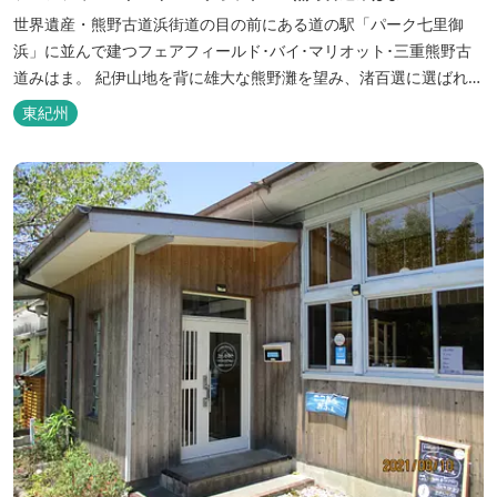
世界遺産・熊野古道浜街道の目の前にある道の駅「パーク七里御
浜」に並んで建つフェアフィールド･バイ･マリオット･三重熊野古
道みはま。 紀伊山地を背に雄大な熊野灘を望み、渚百選に選ばれた
七里御浜海岸などの美しい自然が広がります。一年を通して暖かで
東紀州
過ごしやすく、季節を通じて穫れる数々の品種のみかんをはじめ、
豊富な畑の幸や海の幸を堪能していただけます。 風光明媚な御浜を
巡る旅の拠点として、当...