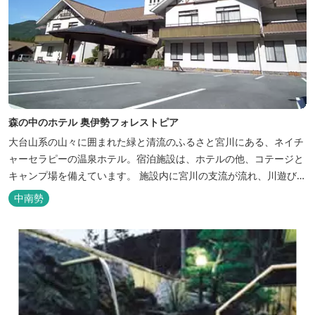
森の中のホテル 奥伊勢フォレストピア
大台山系の山々に囲まれた緑と清流のふるさと宮川にある、ネイチ
ャーセラピーの温泉ホテル。宿泊施設は、ホテルの他、コテージと
キャンプ場を備えています。 施設内に宮川の支流が流れ、川遊びが
できます。BBQエリア、釣堀もあり、ファミリーやグループでもア
中南勢
クティビティを楽しめます。 ディナーは併設の「レストラン アン
ジュ」にて、地元の食材をていねいに調理したフレンチフルコース
をお召し上がりい...