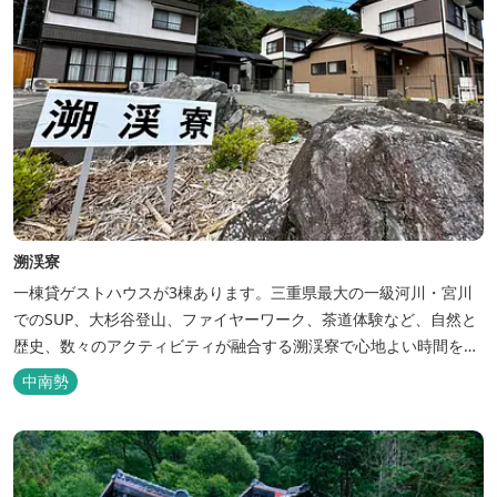
溯渓寮
一棟貸ゲストハウスが3棟あります。三重県最大の一級河川・宮川
でのSUP、大杉谷登山、ファイヤーワーク、茶道体験など、自然と
歴史、数々のアクティビティが融合する溯渓寮で心地よい時間をお
過ごしください。 溯渓寮A棟は、22㎡の広々としたLDKを有する清
中南勢
潔な宿泊棟です。大きな窓からは四季折々の美しい風景を眺望で
き、夏場はウッドデッキ、冬場は薪ストーブと、季節を感じながら
の滞在が可能です。落ち...