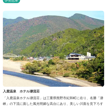
伊勢志摩
入鹿温泉 ホテル瀞流荘
「入鹿温泉ホテル瀞流荘」は三重県熊野市紀和町に在り、名勝「瀞
峡」の下流に面した風光明媚な高台にあり、美しい川面を見下ろす