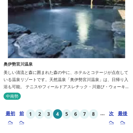
奥伊勢宮川温泉
美しい清流と森に囲まれた森の中に、ホテルとコテージが点在して
いる温泉リゾートです。天然温泉「奥伊勢宮川温泉」は、日帰り入
浴も可能。 テニスやフィールドアスレチック・川遊び・ウォーキン
グ・山登りの後は、岩風呂風の露天風呂と地元産季節の野草を月替
中南勢
メニューの野草風呂と打たせ湯で思いっきりリフレッシュしてくだ
さい。 森林浴に温泉浴でネイチャーセラピーしませんか。
最初
前
...
次
最後
1
2
3
4
5
6
7
8
へ
へ
へ
へ