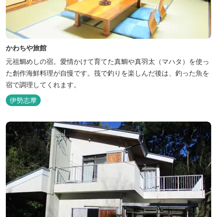
かわちや旅館
元祖鯛めしの宿。愛情かけて育てた真鯛や真羽太（マハタ）を使っ
た創作海鮮料理が自慢です。筏で釣りを楽しんだ後は、釣った魚を
宿で調理してくれます。
伊勢志摩