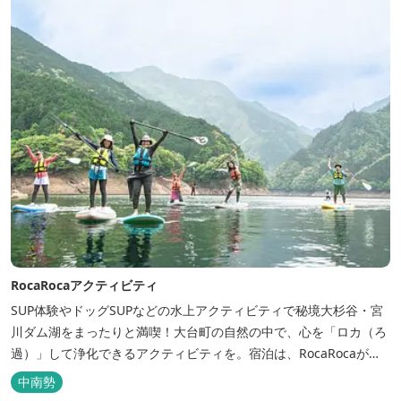
RocaRocaアクティビティ
SUP体験やドッグSUPなどの水上アクティビティで秘境大杉谷・宮
川ダム湖をまったりと満喫！大台町の自然の中で、心を「ロカ（ろ
過）」して浄化できるアクティビティを。宿泊は、RocaRocaが運
営する「キャンプスタイルの宿やまがら」へ！
中南勢