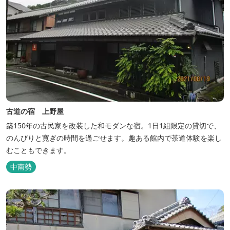
古道の宿 上野屋
築150年の古民家を改装した和モダンな宿。1日1組限定の貸切で、
のんびりと寛ぎの時間を過ごせます。趣ある館内で茶道体験を楽し
むこともできます。
中南勢