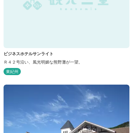
ビジネスホテルサンライト
Ｒ４２号沿い、風光明媚な熊野灘が一望。
東紀州