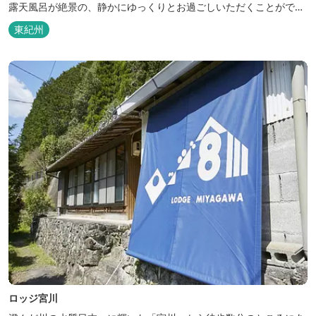
露天風呂が絶景の、静かにゆっくりとお過ごしいただくことができ
る温泉宿泊施設です。 熊野古道をはじめ、日本一の棚田と称される
東紀州
丸山千枚田、赤木城跡、熊野本宮大社（熊野三山）、玉置神社が近
くに点在し、和歌山・奈良の遺産や名所からも近いことから観光ア
クセスには大変便利な立地と...
ロッジ宮川