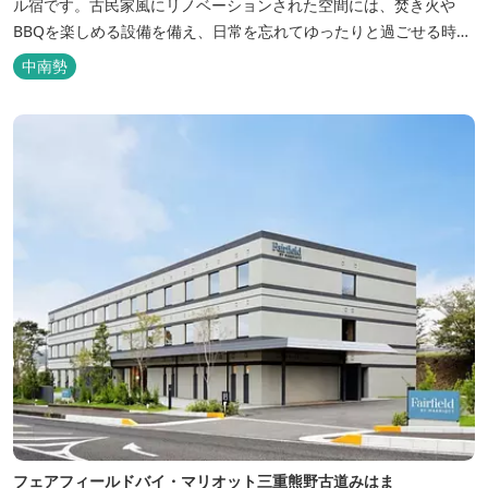
ル宿です。古民家風にリノベーションされた空間には、焚き火や
BBQを楽しめる設備を備え、日常を忘れてゆったりと過ごせる時間
が広がります。ペット同伴も可能で、愛犬と一緒に自然を満喫でき
中南勢
るのも魅力です。 【営業時間】 チェックイン 15：00（早めのチ
ェックインご希望は予約時に要相談） チェックアウト 9：00
【定...
フェアフィールドバイ・マリオット三重熊野古道みはま