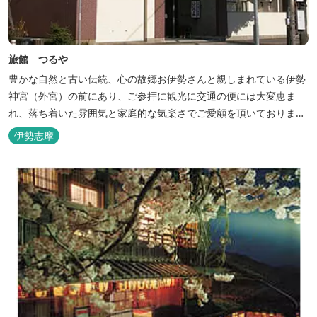
旅館 つるや
豊かな自然と古い伝統、心の故郷お伊勢さんと親しまれている伊勢
神宮（外宮）の前にあり、ご参拝に観光に交通の便には大変恵ま
れ、落ち着いた雰囲気と家庭的な気楽さでご愛顧を頂いておりま
す。
伊勢志摩