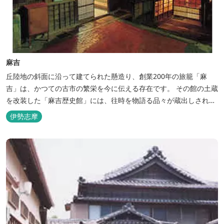
麻吉
丘陸地の斜面に沿って建てられた懸造り、創業200年の旅籠「麻
吉」は、かつての古市の繁栄を今に伝える存在です。 その館の土蔵
を改装した「麻吉歴史館」には、往時を物語る品々が蔵出しされ、
お伊勢参り華やかなりし頃へとお誘い致します。
伊勢志摩