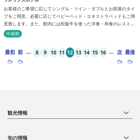
お客様のご希望に応じてシングル・ツイン・ダブルとお部屋のタイ
プをご用意。必要に応じてベビーベッド・エキストラベッドもご用
意致します。また、館内には松阪牛を使った洋食・和食のレストラ
ンと喫茶があります。伊勢神宮参拝や、伊勢志摩、東紀州への観光
中南勢
の拠点にご利用ください。
最初
前
...
...
次
最後
8
9
10
11
12
13
14
15
16
へ
へ
へ
へ
観光情報
旬の情報