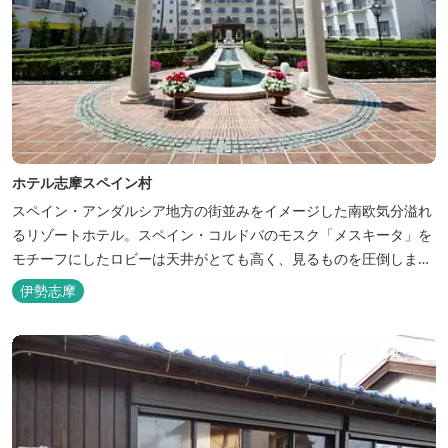
ホテル志摩スペイン村
スペイン・アンダルシア地方の街並みをイメージした南欧気分溢れ
るリゾートホテル。スペイン・コルドバのモスク「メスキータ」を
モチーフにしたロビーは天井がとても高く、見るものを圧倒しま
す。客室棟にある中庭もコルドバ、セビリア、グラナダの街を再現
伊勢志摩
しており、ホテル内を散策するだけでも異国感を満喫できます。 ス
ペインの雰囲気が溢れた客室やパークの夢の続きが見られるキャラ
クタールーム、最大6名様まで...