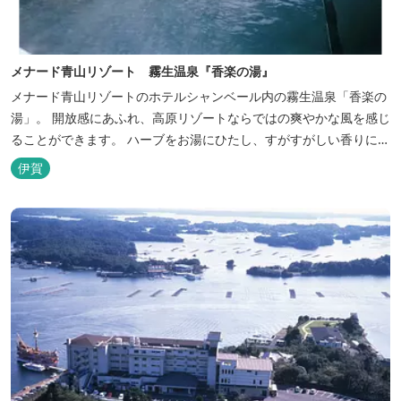
メナード青山リゾート 霧生温泉『香楽の湯』
メナード青山リゾートのホテルシャンベール内の霧生温泉「香楽の
湯」。 開放感にあふれ、高原リゾートならではの爽やかな風を感じ
ることができます。 ハーブをお湯にひたし、すがすがしい香りに心
あらわれる「香りの湯」は、特に女性の方に人気です。 その他、
伊賀
広々とした空間とたっぷりのお湯が魅力の「大浴場」、高原の景色
を満喫できる「露天風呂」、さらに「ミストサウナ」の合計4種の
お湯をお楽しみいただけま...