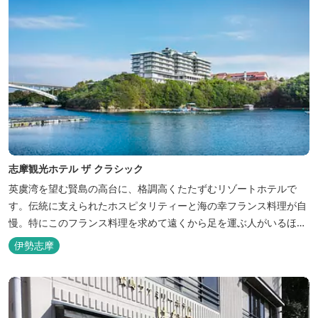
志摩観光ホテル ザ クラシック
英虞湾を望む賢島の高台に、格調高くたたずむリゾートホテルで
す。伝統に支えられたホスピタリティーと海の幸フランス料理が自
慢。特にこのフランス料理を求めて遠くから足を運ぶ人がいるほ
ど。洗練されたサービスに、寛ぎと至福のひとときを満喫してくだ
伊勢志摩
さい。 ※2016年6月7日リニューアルオープン