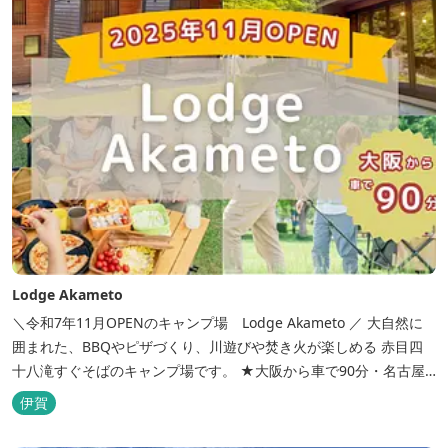
Lodge Akameto
＼令和7年11月OPENのキャンプ場 Lodge Akameto ／ 大自然に
囲まれた、BBQやピザづくり、川遊びや焚き火が楽しめる 赤目四
十八滝すぐそばのキャンプ場です。 ★大阪から車で90分・名古屋
から120分の好アクセス！ ★専用テラス付きバンガローでは、BBQ
伊賀
をしながら子どもが川遊びをしているのが見れる！ ★Wi-Fiがつな
がります！ ★日帰りBBQや大人数での研修も...