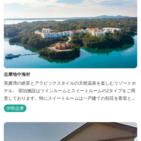
志摩地中海村
英虞湾の絶景とアラビックスタイルの天然温泉を楽しむリゾートホ
テル。 宿泊施設はツインルームとスイートルームの2タイプをご用
意しております。特にスイートルームは一戸建ての別荘を客室とし
てリニューアル♪120平米の驚きの広さとこだわりの調度品が自慢
伊勢志摩
です！ スペイン１ツ星レストランと提携したレストランでのお食事
も楽しみのひとつです。 また、日帰りプランでは、クラフト体験工
房にてモザイクタイル...