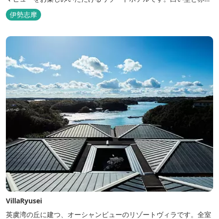
の屋根が連なる外観が印象的で、開放的なスパニッシュスタイルを
伊勢志摩
取り入れた建築美は陽気で自由な寛ぎを感じさせ、まるで異国に足
を踏み入れたと錯覚するほど、どこを歩いても絵になるホテルで
す。
VillaRyusei
英虞湾の丘に建つ、オーシャンビューのリゾートヴィラです。全室