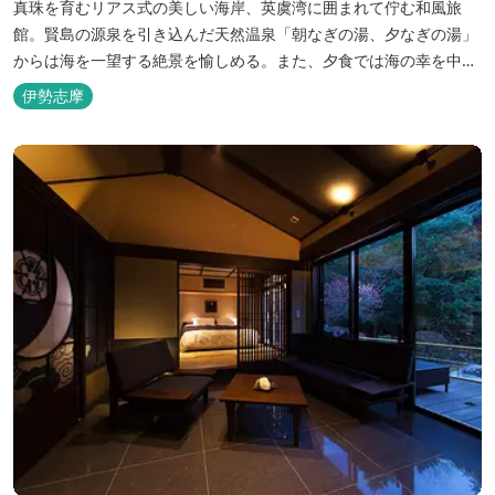
真珠を育むリアス式の美しい海岸、英虞湾に囲まれて佇む和風旅
館。賢島の源泉を引き込んだ天然温泉「朝なぎの湯、夕なぎの湯」
からは海を一望する絶景を愉しめる。また、夕食では海の幸を中心
とした和会席でおもてなしいたします。
伊勢志摩