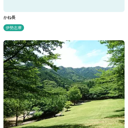
かね長
伊勢志摩