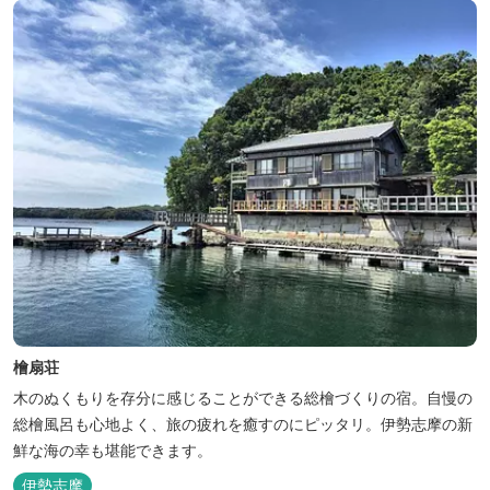
檜扇荘
木のぬくもりを存分に感じることができる総檜づくりの宿。自慢の
総檜風呂も心地よく、旅の疲れを癒すのにピッタリ。伊勢志摩の新
鮮な海の幸も堪能できます。
伊勢志摩