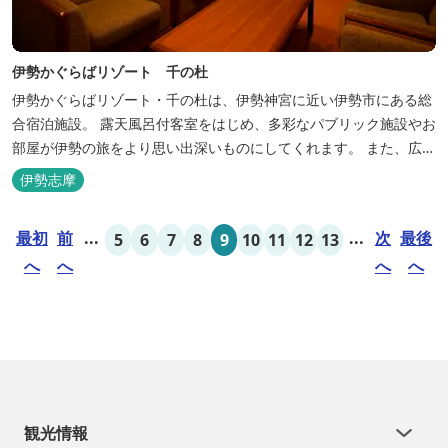
伊勢かぐらばリゾート 千の杜
伊勢かぐらばリゾート・千の杜は、伊勢神宮に近い伊勢市にある総
合宿泊施設。 露天風呂付客室をはじめ、多彩なパブリック施設やお
部屋が伊勢の旅をより思い出深いものにしてくれます。 また、広大
な敷地内にはテニスコート、野球場を始めとしたスポーツ施設や、
伊勢志摩
ウォータースライダーを有する流水プール、お子様が楽しめる児童
遊園など、様々なアウトドア施設がございます。杜の自然を感じな
最初
前
...
...
次
最後
5
6
7
8
9
10
11
12
13
がら、充実した伊勢の一日を...
へ
へ
へ
へ
観光情報