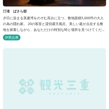
汀渚 ばさら邸
夕日に染まる英虞湾をのぞむ高台に立つ、敷地面積5,000坪の大人
の為の隠れ家。 20の客室と貸切露天風呂、美しい庭が点在する敷
地を探索しながら、あなただけの特別な時と場所を見つけてくださ
い。
伊勢志摩