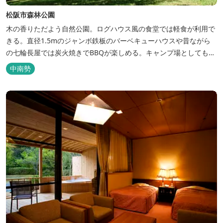
松阪市森林公園
木の香りただよう自然公園。ログハウス風の食堂では軽食が利用で
きる。直径1.5mのジャンボ鉄板のバーベキューハウスや昔ながら
の七輪長屋では炭火焼きでBBQが楽しめる。キャンプ場としても人
気で、週末は多くのキャンパーでにぎわっている。バンガローや5
中南勢
タイプのテントサイトがある。展望台からは市街が一望できる。ま
た桜の時期は、多くの人々でにぎわう。 バーベキューの食材は持ち
込みOK！あらかじめご...