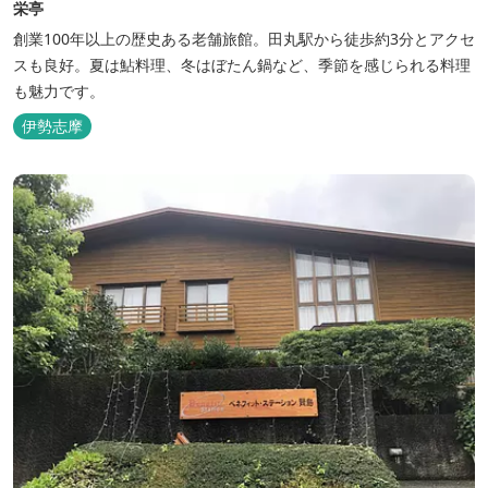
栄亭
創業100年以上の歴史ある老舗旅館。田丸駅から徒歩約3分とアクセ
スも良好。夏は鮎料理、冬はぼたん鍋など、季節を感じられる料理
も魅力です。
伊勢志摩