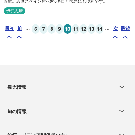
素敵。志摩スペイン村へ約6キロと観光にも便利です。
伊勢志摩
最初
前
...
...
次
最後
6
7
8
9
10
11
12
13
14
へ
へ
へ
へ
観光情報
旬の情報