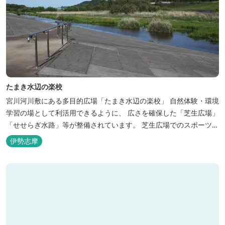
たまき水辺の楽校
宮川河川敷にある多目的広場「たまき水辺の楽校」 自然体験・環境
学習の場として利活用できるように、 広さを確保した「芝生広場」
「せせらぎ水路」等が整備されています。 芝生広場でのスポーツや
バーベキューはもちろん、 車での乗り入れも可能なため、オートキ
伊勢志摩
ャンプなどもお楽しみいただけます！ 火災防止のため、バーベキュ
ー･焚火等をする際は、 直火にならないように焚火台･コンロ等を
使...