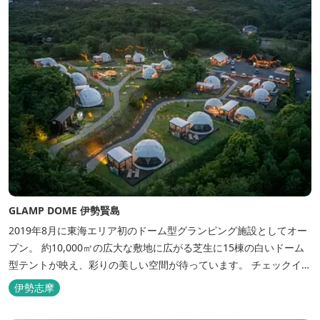
GLAMP DOME 伊勢賢島
2019年8月に東海エリア初のドーム型グランピング施設としてオー
プン。 約10,000㎡の広大な敷地に広がる芝生に15棟の白いドーム
型テントが映え、彩りの美しい空間が待っています。 チェックイン
後は『ハーゲンダッツ食べ放題』 夕食は松阪牛や伊勢海老を贅沢に
伊勢志摩
使用した「三重ブランドBBQプラン」や、1人前350ｇと食べ応え
のあるお肉を用意した「肉盛りプラン」などからお選びできま