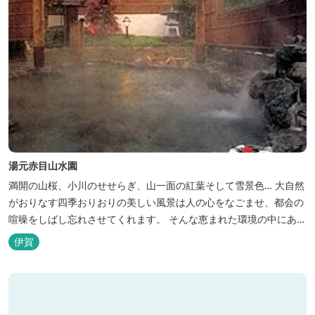
湯元赤目山水園
満開の山桜、小川のせせらぎ、山一面の紅葉そして雪景色… 大自然
がおりなす四季おりおりの美しい風景は人の心をなごませ、都会の
喧噪をしばし忘れさせてくれます。 そんな恵まれた環境の中にあ
る、純和風造りの閑静なたたずまい …それが赤目山水園です。 ま
伊賀
た、赤目山水園の園内からこんこんと湧き出る天然温泉「赤目温泉
山の湯」は、肌にやさしい美人と健康の湯として大勢のお客様に喜
んでいただいておりま...