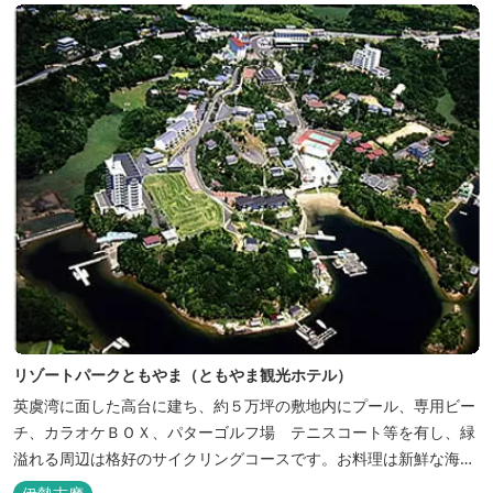
リゾートパークともやま（ともやま観光ホテル）
英虞湾に面した高台に建ち、約５万坪の敷地内にプール、専用ビー
チ、カラオケＢＯＸ、パターゴルフ場 テニスコート等を有し、緑
溢れる周辺は格好のサイクリングコースです。お料理は新鮮な海の
幸をふんだんに使用する荒磯焼、活造会席、伊勢海老残酷鍋会席、