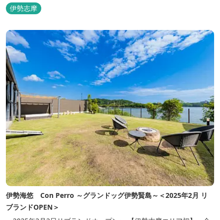
ス」をはじめ、まるで「パフェ」のような創作クレープを味わえま
伊勢志摩
す。 また季節に合わせて、期間限定クレープやドリンク種類も豊富
ですので、伊勢志摩旅行の際にはぜひお立ち寄りいただければと思
います。 店舗前のテラス...
伊勢海悠 Con Perro ～グランドッグ伊勢賢島～＜2025年2月 リ
ブランドOPEN＞