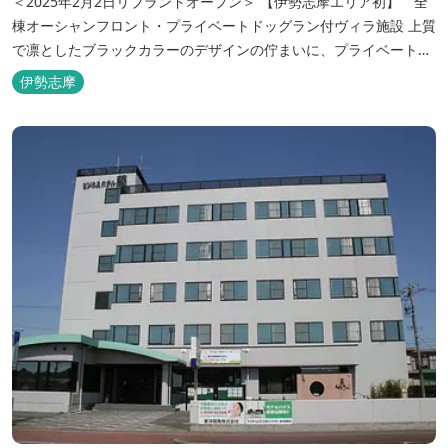
＜2025年2月2日リブランドオープン＞ 【伊勢志摩エリア初】 全
棟オーシャンフロント・プライベートドッグラン付ヴィラ施設 上質
で凛としたブラックカラーのデザインの佇まいに、プライベート感
溢れる客室。 客室に一歩入れば全室海に面したオーシャンフロン
伊勢志摩
ト。 颯爽とした広いプライベートドッグランと青色に輝く英虞湾を
眺める最高のロケーション。 ▸インクルーシブサービスのお部屋
入...