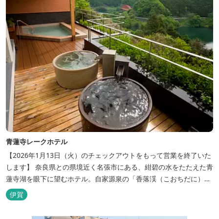
青蓮寺レークホテル
【2026年1月13日（火）のチェックアウトをもって営業を終了いた
します】 奈良県との県境近く名張市にある、紺碧の水をたたえた青
蓮寺湖を眼下に望むホテル。自家源泉の「香落渓（こおちだに）温
泉」は天然アルカリ泉。露天風呂から眺める湖は、遮るものがな
伊賀
く、絶景と評判です。