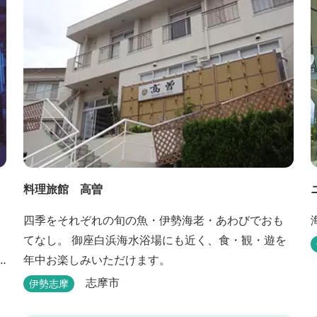
料理旅館 高曽
四季をそれぞれの旬の魚・伊勢海老・あわびでおも
てなし。 御座白浜海水浴場にも近く、食・観・遊を
年中お楽しみいただけます。
志摩市
伊勢志摩