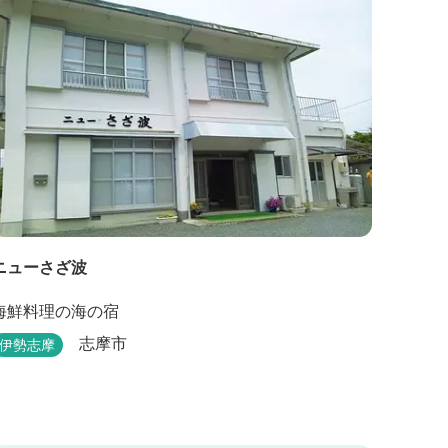
ニューさざ波
海鮮料理の海の宿
志摩市
伊勢志摩