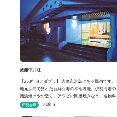
旅館中井荘
【253行目とダブリ】 志摩市浜島にある民宿です。
地元浜島で獲れた新鮮な海の幸を堪能。伊勢海老の
磯浜焼きやお造り、アワビの陶板焼きなど、名物料
理を味わうことができます。
志摩市
伊勢志摩