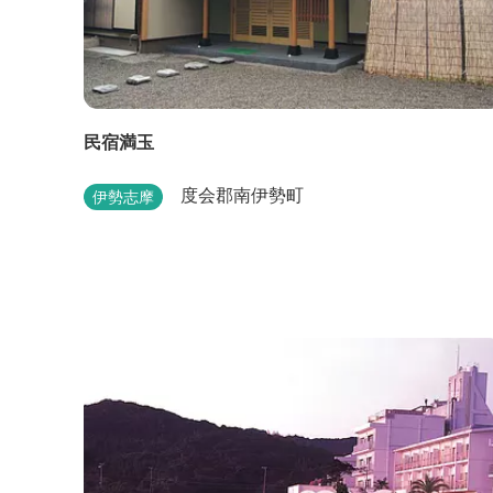
民宿満玉
度会郡南伊勢町
伊勢志摩