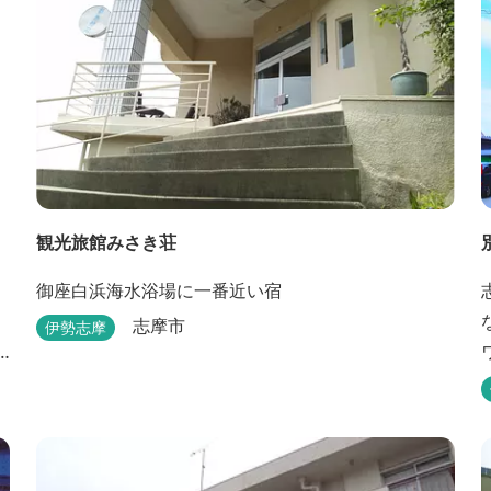
観光旅館みさき荘
御座白浜海水浴場に一番近い宿
志摩市
伊勢志摩
大