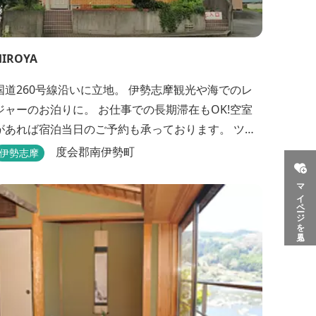
HIROYA
国道260号線沿いに立地。 伊勢志摩観光や海でのレ
ジャーのお泊りに。 お仕事での長期滞在もOK!空室
があれば宿泊当日のご予約も承っております。 ツー
リングのバイカーさんもお気軽にお立ち寄りくださ
度会郡南伊勢町
伊勢志摩
い。
マイページを見る