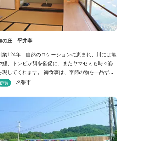
和の庄 平井亭
創業124年、自然のロケーションに恵まれ、川には亀
や鯉、トンビが餌を催促に、またヤマセミも時々姿
を現してくれます。 御食事は、季節の物を一品ず
つ、手作りの味を楽しんで頂いております。（宿泊
名張市
伊賀
一日一組）