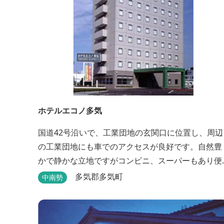
ホテルエコノ多気
国道42号沿いで、工業団地の玄関口に位置し、周辺
の工業団地にも車でのアクセスが良好です。自然豊
かで静かな立地ですがコンビニ、スーパーもあり便
利にご利用できます。無料朝食(セルフサービス)、
多気郡多気町
中南勢
型無料駐車場も完備。