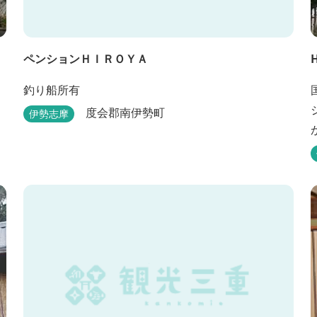
ペンションＨＩＲＯＹＡ
釣り船所有
度会郡南伊勢町
伊勢志摩
ラ