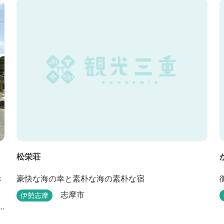
松栄荘
き
豪快な海の幸と素朴な海の素朴な宿
志摩市
伊勢志摩