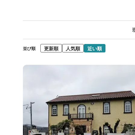
更新順
人気順
近い順
並び順