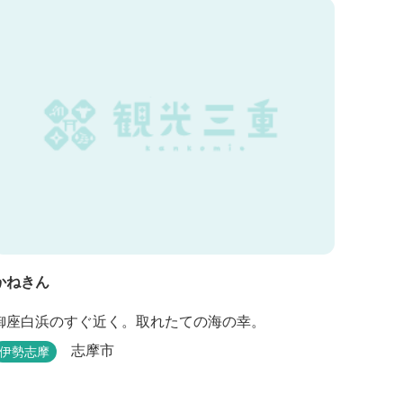
かねきん
御座白浜のすぐ近く。取れたての海の幸。
志摩市
伊勢志摩