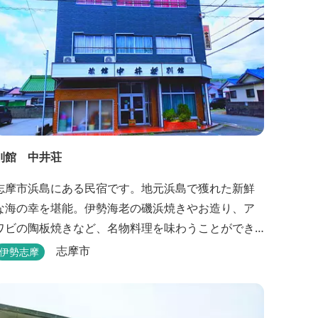
別館 中井荘
志摩市浜島にある民宿です。地元浜島で獲れた新鮮
な海の幸を堪能。伊勢海老の磯浜焼きやお造り、ア
ワビの陶板焼きなど、名物料理を味わうことができ
ます。
志摩市
伊勢志摩