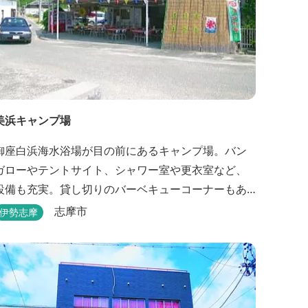
美浜キャンプ場
御座白浜海水浴場が目の前にあるキャンプ場。バン
ガローやテントサイト、シャワー室や更衣室など、
設備も充実。貸し切りのバーベキューコーナーもあ
るので、ファミリーやグループで気軽に楽しむこと
志摩市
伊勢志摩
ができます。