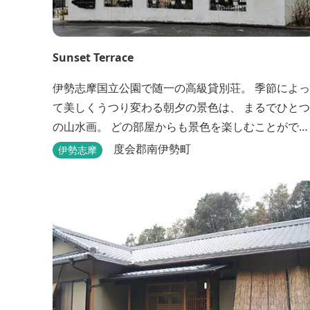
Sunset Terrace
伊勢志摩国立公園で随一の高級貸別荘。 季節によっ
て美しくうつり変わる朝夕の景色は、 まるでひとつ
の山水画。 どの部屋からも景色を楽しむことができ
ます。 大切な友人や家族と、最高のひとときを。 1
度会郡南伊勢町
伊勢志摩
日1組限定とさせていただいております。 完全にプ
イベートでご利用いただけます。