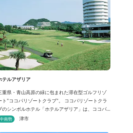
ホテルアザリア
三重県・青山高原の緑に包まれた滞在型ゴルフリゾ
ト"ココパリゾートクラブ"。 ココパリゾートクラ
ブのシンボルホテル「ホテルアザリア」は、ココパ
リゾートクラブ内にある静かで落ち着いた雰囲気の
津市
中南勢
宿泊施設です。 円筒形の特徴ある建物には、ツイン