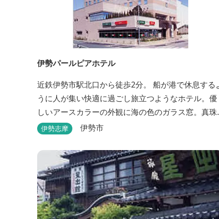
伊勢パールピアホテル
近鉄伊勢市駅北口から徒歩2分。 船が港で休息する
うに人が集い快適に過ごし旅立つようなホテル。優
しいアースカラーの外観に海の色のガラス窓。真珠
の桟橋と名付けたホテルは伊勢志摩の自然保護への
伊勢市
伊勢志摩
思いか省エネルギーへの工夫と設備を備えていま
す。 和食・イタリアンレストランがございます。 
た、宿泊のお客様は途中出入り自由立体駐車場を無
料でお使いいただけます。