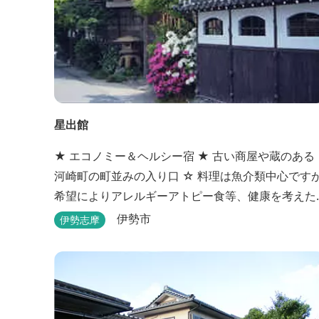
星出館
★ エコノミー＆ヘルシー宿 ★ 古い商屋や蔵のある
河崎町の町並みの入り口 ☆ 料理は魚介類中心ですが
希望によりアレルギーアトピー食等、健康を考えた
料理も対応（要予約） ☆ 光明石や備長炭を設置した
伊勢市
伊勢志摩
青森ヒバと信楽焼のお風呂で心身のリフレッシュ
を！ 【Japanese Inn Group 会員です】