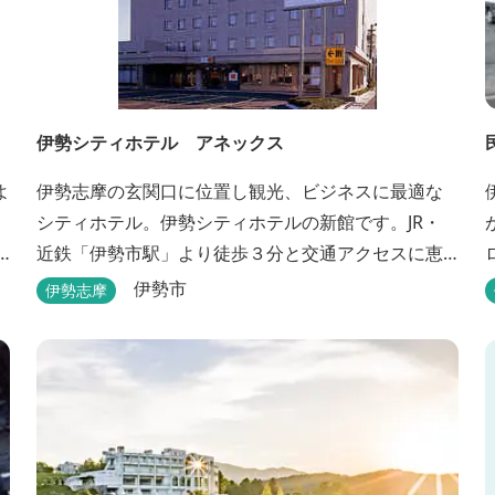
伊勢シティホテル アネックス
よ
伊勢志摩の玄関口に位置し観光、ビジネスに最適な
シティホテル。伊勢シティホテルの新館です。JR・
近鉄「伊勢市駅」より徒歩３分と交通アクセスに恵
まれ、ビジネス・観光の拠点として皆様に広くご利
伊勢市
伊勢志摩
用いただいております。１階には、しゃぶしゃぶと
ま
日本料理の「伊勢みやび」があります。