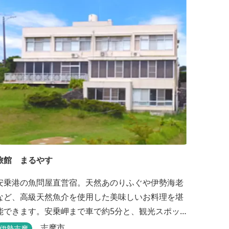
や和洋室など多彩な客室を備え、窓からはリゾート
美しい景色が広がります。 天然温泉の大浴場やサ
ウナも完備しており、 ゴルフの後はもちろん、伊
...
旅館 まるやす
安乗港の魚問屋直営宿。天然あのりふぐや伊勢海老
など、高級天然魚介を使用した美味しいお料理を堪
能できます。安乗岬まで車で約5分と、観光スポット
へのアクセスも良好です。
志摩市
伊勢志摩