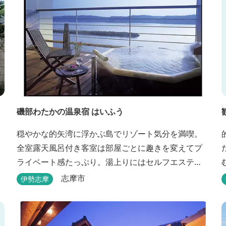
磯部わたかの温泉宿 はいふう
穏やかな的矢湾に浮かぶ島でリゾート気分を満喫。
全室露天風呂付き客室は部屋ごとに趣きを変えてプ
ライベート感たっぷり。湯上りにはセルフエステ
を。伊勢志摩の旬を濃縮した創作和会席をダイニン
志摩市
伊勢志摩
グで。