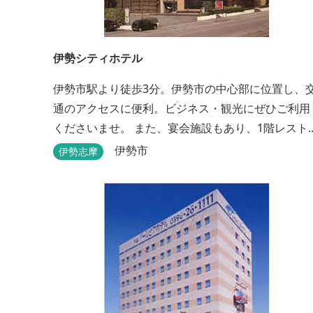
伊勢シティホテル
伊勢市駅より徒歩3分。伊勢市の中心部に位置し、
通のアクセスに便利。ビジネス・観光にぜひご利用
くださいませ。 また、宴会施設もあり、1階レスト
ン「石かわ」では本場松阪牛をお楽しみいただけま
伊勢市
伊勢志摩
す。