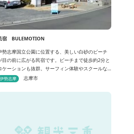
民宿 BULEMOTION
伊勢志摩国立公園に位置する、美しい白砂のビーチ
が目の前に広がる民宿です。ビーチまで徒歩約2分と
ロケーションも抜群。サーフィン体験やスクールな
どもあります。
志摩市
伊勢志摩