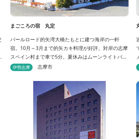
まごころの宿 丸定
交
パールロード的矢湾大橋たもとに建つ海岸の一軒
宿。10月～3月まで的矢カキ料理が好評。対岸の志摩
ラ
スペイン村まで車で5分。夏休みはムーンライトパレ
ード終了後20時30分夕食スタートOK。夏ガキ6月～8
志摩市
伊勢志摩
月も好評。