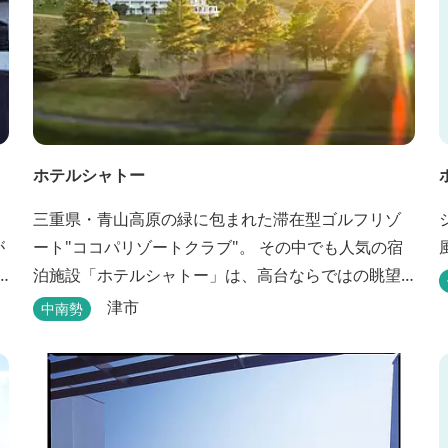
ホテルシャトー
三重県・青山高原の緑に包まれた滞在型ゴルフリゾ
ート"ココパリゾートクラブ"。 その中でも人気の宿
泊施設「ホテルシャトー」は、高台ならではの眺望
と静けさが魅力です。 客室はツインルームから4〜6
津市
中南勢
名で泊まれる和洋室まで幅広く、旅のスタイルに合
わせて選べます。 天然温泉の大浴場・露天風呂、ロ
ウリュ式サウナで体を整えた後は、和食や焼肉な
ど、気分で選べる夕食をゆったりと。 翌朝は、レ
ス...