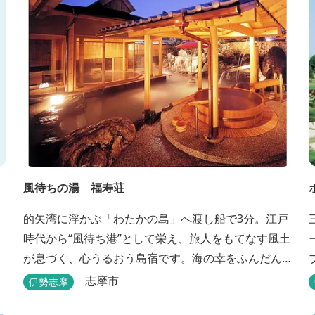
風待ちの湯 福寿荘
的矢湾に浮かぶ「わたかの島」へ渡し船で3分。江戸
時代から“風待ち港”として栄え、旅人をもてなす風土
ー
が息づく、心うるおう島宿です。海の幸をふんだん
に使ったボリューム満点の会席料理が自慢。肌にや
志摩市
伊勢志摩
さしい天然の療養泉が満喫できるお風呂は、伊勢志