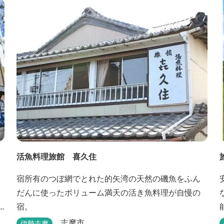
摩最大級の庭園露天風呂です。
の
勢
活魚料理旅館 喜久住
宿所有のつぼ網でとれた的矢湾の天然の磯魚をふん
だんに使ったボリューム満天の活き魚料理が自慢の
宿。
志摩市
伊勢志摩