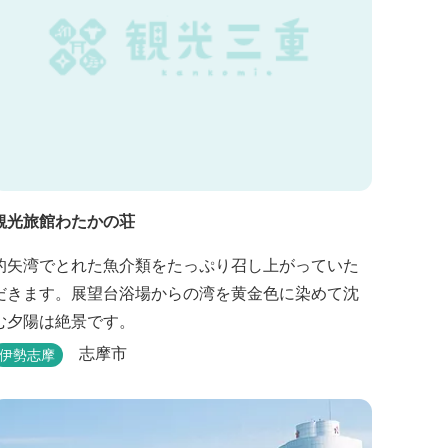
観光旅館わたかの荘
的矢湾でとれた魚介類をたっぷり召し上がっていた
だきます。展望台浴場からの湾を黄金色に染めて沈
む夕陽は絶景です。
志摩市
伊勢志摩