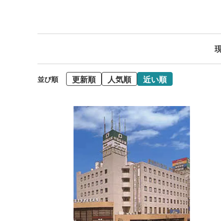
現
更新順
人気順
近い順
並び順