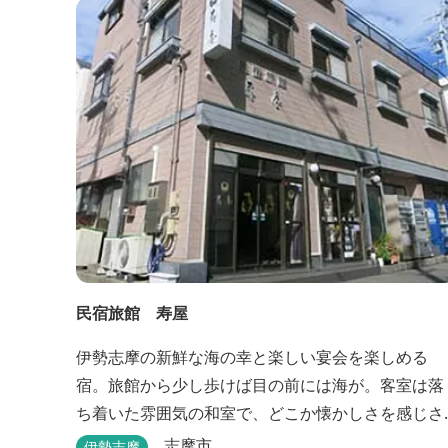
民宿旅館 寿屋
伊勢志摩の新鮮な海の幸と楽しい宴会を楽しめる
宿。旅館から少し歩けば目の前には海が。客室は落
ち着いた雰囲気の和室で、どこか懐かしさを感じさ
せてくれます。
志摩市
伊勢志摩