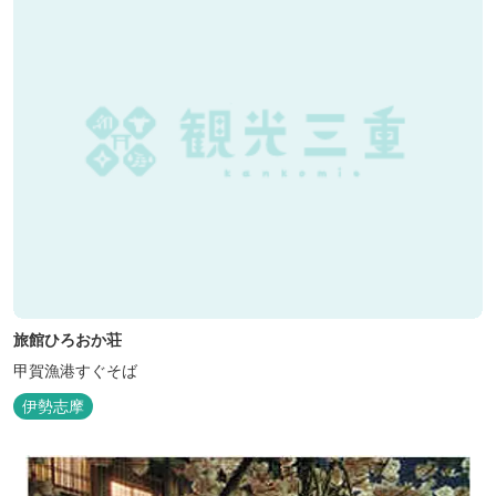
旅館ひろおか荘
甲賀漁港すぐそば
伊勢志摩