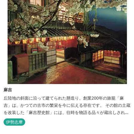
麻吉
丘陸地の斜面に沿って建てられた懸造り、創業200年の旅籠「麻
吉」は、かつての古市の繁栄を今に伝える存在です。 その館の土蔵
を改装した「麻吉歴史館」には、往時を物語る品々が蔵出しされ、
お伊勢参り華やかなりし頃へとお誘い致します。
伊勢志摩