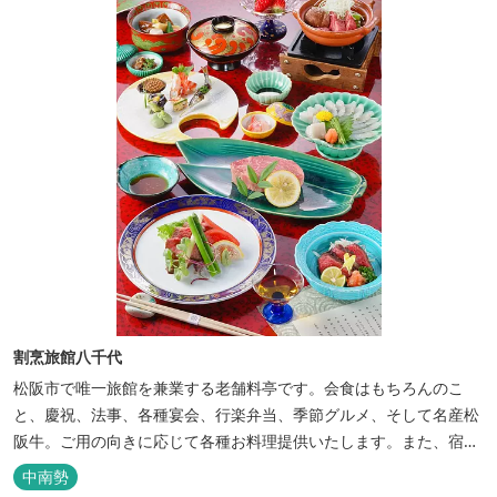
割烹旅館八千代
松阪市で唯一旅館を兼業する老舗料亭です。会食はもちろんのこ
と、慶祝、法事、各種宴会、行楽弁当、季節グルメ、そして名産松
阪牛。ご用の向きに応じて各種お料理提供いたします。また、宿泊
のご用もたまわります。 国登録有形文化財に選ばれた純木造建築で
中南勢
昔風情をお楽しみください。