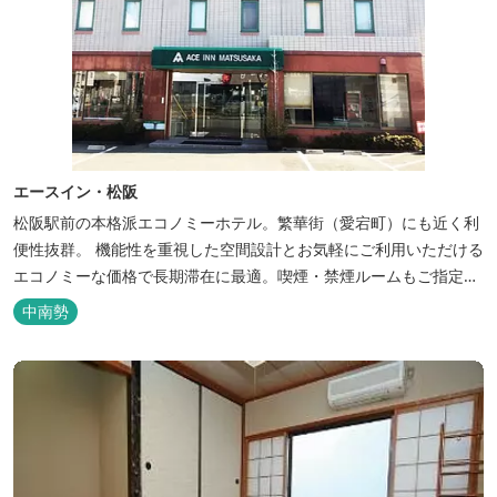
エースイン・松阪
松阪駅前の本格派エコノミーホテル。繁華街（愛宕町）にも近く利
便性抜群。 機能性を重視した空間設計とお気軽にご利用いただける
エコノミーな価格で長期滞在に最適。喫煙・禁煙ルームもご指定い
ただけます。 無料サービス ・３０種類以上の和洋朝食ビュッフェ
中南勢
（6:30～9:30） ・アルコールも無料のウェルカムドリンクサービス
（18:00～20:00）