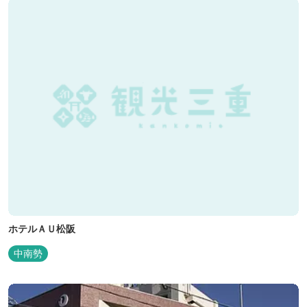
ホテルＡＵ松阪
中南勢