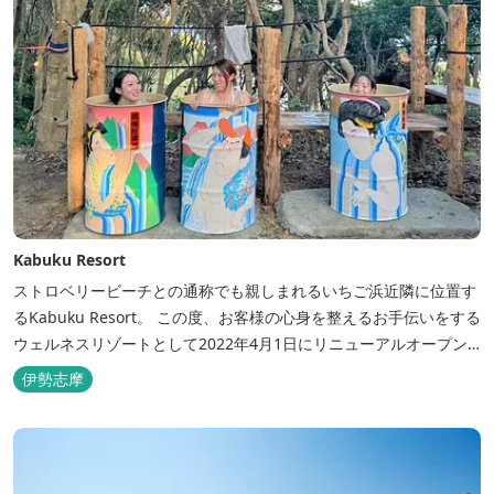
Kabuku Resort
ストロベリービーチとの通称でも親しまれるいちご浜近隣に位置す
るKabuku Resort。 この度、お客様の心身を整えるお手伝いをする
ウェルネスリゾートとして2022年4月1日にリニューアルオープン
いたしました。 フィンランド式ロウリュテントサウナがご宿泊区画
伊勢志摩
に1張ずつ付属されたプランが登場。 「ととのう」条件が揃い、さ
らに皆様に楽しんでもらえる空間となりました。 満点の星空の下で
ド...