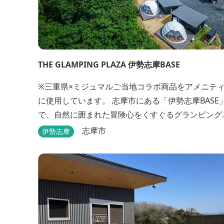
THE GLAMPING PLAZA 伊勢志摩BASE
※三重県×ミジュマルご当地コラボ商品をアメニテ
に使用しています。 志摩市にある「伊勢志摩BASE」
で、自然に囲まれた冒険心をくすぐるグランピング
はいかがですか？7棟あるドーム型テントでの宿泊
志摩市
伊勢志摩
FREE BARのサービス、伊勢志摩の特産を使ったBB
が、楽しいひとときを演出します。温暖な伊勢志摩
で、特別なリゾートのひとときを。