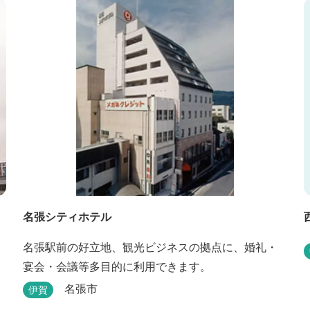
でお部屋でおくつろぎください。 また、朝食バイキ
ング無料サービス（営業時間6:30～900）、大浴場完
備、全室インターネット回線完備（Wi-Fi・LAN接...
名張シティホテル
名張駅前の好立地、観光ビジネスの拠点に、婚礼・
宴会・会議等多目的に利用できます。
名張市
伊賀