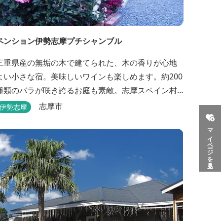
ペンション伊勢志摩プチシャンブル
三重県産の無垢の木で建てられた、木の香りが心地
よい小さな宿。美味しいワインも楽しめます。約200
種類のバラが咲き誇るお庭も素敵。志摩スペイン村
へ約6キロと観光にも便利です。
志摩市
伊勢志摩
マイページを見る