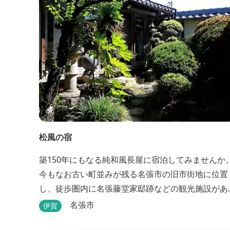
松風の宿
築150年にもなる純和風長屋に宿泊してみませんか
今もなお古い町並みが残る名張市の旧市街地に位置
し、徒歩圏内に名張藤堂家邸跡などの観光施設があ
ります。
名張市
伊賀