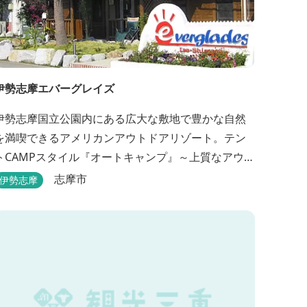
伊勢志摩エバーグレイズ
伊勢志摩国立公園内にある広大な敷地で豊かな自然
を満喫できるアメリカンアウトドアリゾート。テン
トCAMPスタイル『オートキャンプ』～上質なアウト
ドア空間『グランピングスタイル』まで多彩な宿泊
志摩市
伊勢志摩
スタイルを体験できます。 場内ではキッズイベント
＆アクティビティーが人気！365日開催のアメリカン
カルチャーを取り入れたキッズイベント、カナディ
アンカヌー、ペダルボート、ファンサイクルなど豊
富なアクティビ...