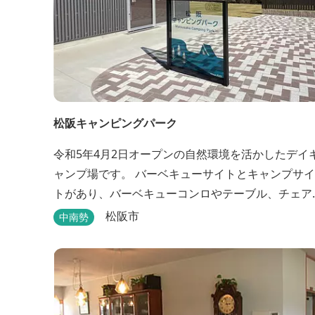
松阪キャンピングパーク
令和5年4月2日オープンの自然環境を活かしたデイ
ャンプ場です。 バーベキューサイトとキャンプサイ
トがあり、バーベキューコンロやテーブル、チェア
などのレンタルもあります。 また、バーベキューサ
松阪市
中南勢
イトは屋根があり雨でも利用いただけます！ 皆さ
ん、ぜひご利用ください！