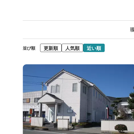
現
更新順
人気順
近い順
並び順