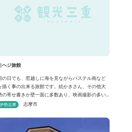
モヘジ旅館
雨の日でも、窓越しに海を見ながらパステル画など
を描く事の出来る旅館です。絵かきさん、その他大
勢の寄せ書きか壁一面に多数あり、映画撮影の多い
場所にあります。広間に絵かきポイントの大地図が
志摩市
伊勢志摩
ありますので合宿の際などの打ち合わせも行えま
す。