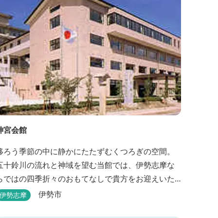
神宮会館
移ろう季節の中に静かにたたずむくつろぎの空間。
五十鈴川の流れと神域を望む当館では、伊勢志摩な
らではの四季折々のおもてなしで貴方をお迎えいた
します。伊勢神宮（内宮）に歩いて５分。早朝参拝
伊勢市
伊勢志摩
を体験できます。