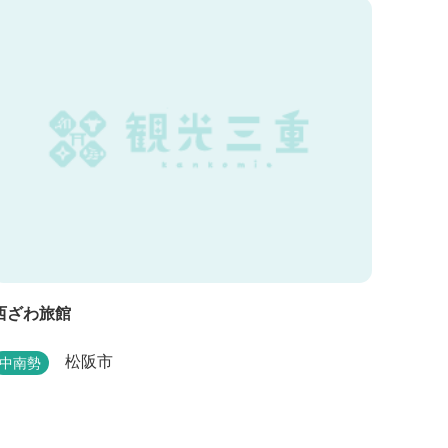
西ざわ旅館
松阪市
中南勢