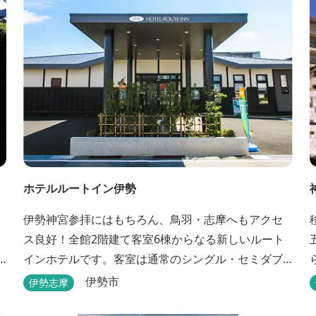
ホテルルートイン伊勢
。
伊勢神宮参拝にはもちろん、鳥羽・志摩へもアクセ
ス良好！全館2階建て客室6棟からなる新しいルート
インホテルです。客室は通常のシングル・セミダブ
ル・ ツインの他、畳敷きの和室もご用意しておりま
伊勢市
伊勢志摩
す。 （和室はベッドが設置されています）靴を脱い