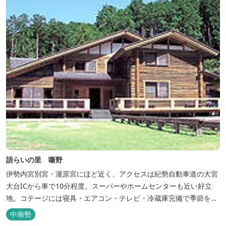
語らいの里 噺野
伊勢内宮別宮・瀧原宮にほど近く、アクセスは紀勢自動車道の大宮
大台ICから車で10分程度。スーパーやホームセンターも近い好立
地。コテージには寝具・エアコン・テレビ・冷蔵庫完備で季節を問
わず楽しめます。 食器・調理器具の揃った自炊棟や24時間利用可
中南勢
能なシャワールームなど充実の設備で快適にお過ごしいただけま