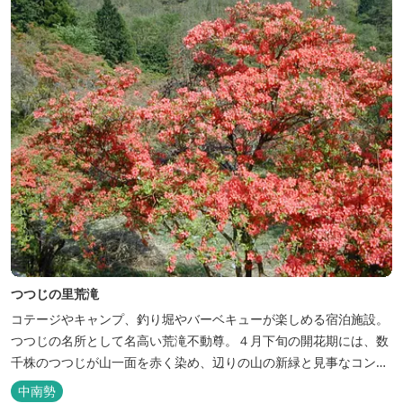
つつじの里荒滝
コテージやキャンプ、釣り堀やバーベキューが楽しめる宿泊施設。
つつじの名所として名高い荒滝不動尊。４月下旬の開花期には、数
千株のつつじが山一面を赤く染め、辺りの山の新緑と見事なコント
ラストを織り成します。 松阪の観光情報は、松阪観光インフォメー
中南勢