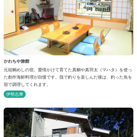
かわちや旅館
元祖鯛めしの宿。愛情かけて育てた真鯛や真羽太（マハタ）を使っ
た創作海鮮料理が自慢です。筏で釣りを楽しんだ後は、釣った魚を
宿で調理してくれます。
伊勢志摩