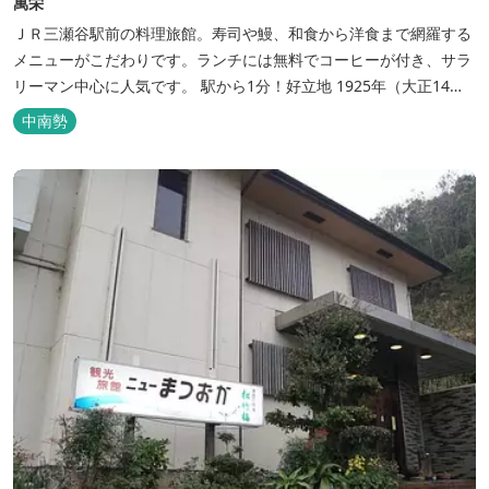
萬栄
ＪＲ三瀬谷駅前の料理旅館。寿司や鰻、和食から洋食まで網羅する
メニューがこだわりです。ランチには無料でコーヒーが付き、サラ
リーマン中心に人気です。 駅から1分！好立地 1925年（大正14
年）に開業した歴史ある旅館。JR三瀬谷駅から徒歩一分と好立地の
中南勢
場所にあり、大変便利です。 部屋数は11室、大広間が2部屋。少人
数から団体のお客様まで幅広くご利用いただけます。 人気の定食は
品数...