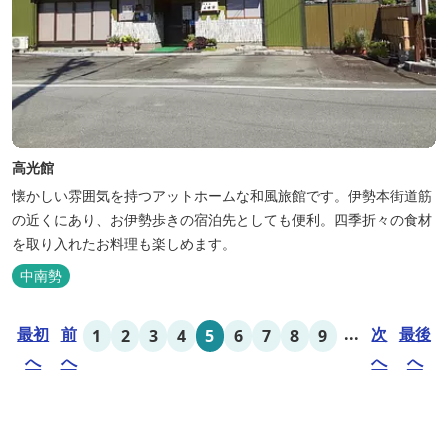
高光館
懐かしい雰囲気を持つアットホームな和風旅館です。伊勢本街道筋
の近くにあり、お伊勢歩きの宿泊先としても便利。四季折々の食材
を取り入れたお料理も楽しめます。
中南勢
最初
前
...
次
最後
1
2
3
4
5
6
7
8
9
へ
へ
へ
へ