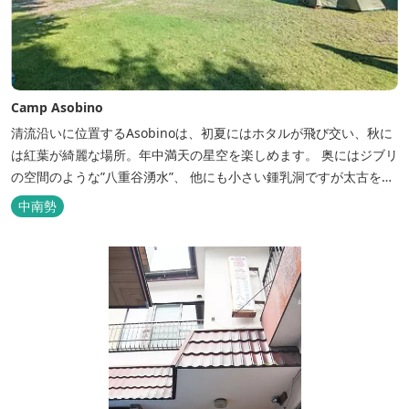
Camp Asobino
清流沿いに位置するAsobinoは、初夏にはホタルが飛び交い、秋に
は紅葉が綺麗な場所。年中満天の星空を楽しめます。 奥にはジブリ
の空間のような”八重谷湧水”、 他にも小さい鍾乳洞ですが太古を想
像させる”風穴”などがあり、自然が豊かなスポットです。 wi-fi完
中南勢
備。テントサウナもご利用いただけます。 また近くには廃校を活用
した「阿曽温泉」もあります。