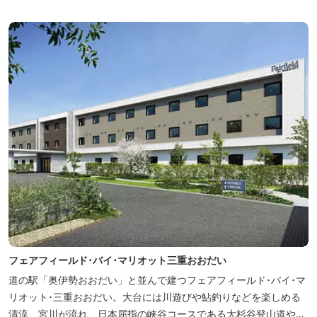
ションサイト ワクワク松阪 ...
フェアフィールド･バイ･マリオット三重おおだい
道の駅「奥伊勢おおだい」と並んで建つフェアフィールド･バイ･マ
リオット･三重おおだい。大台には川遊びや鮎釣りなどを楽しめる
清流、宮川が流れ、日本屈指の峡谷コースである大杉谷登山道や、