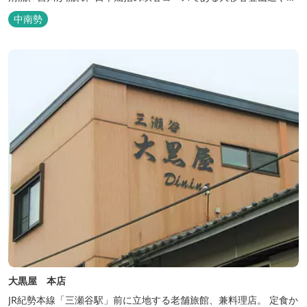
登山初心者から楽しめる総門山など、表情豊かな山々が連なりま
中南勢
す。 日本の滝百選に選ばれている七ッ釜滝など、大自然が作り出す
四季折々の景観は実に壮大です。身も心もリフレッシュする旅の拠
点として、当ホテルは快適さを追...
大黒屋 本店
JR紀勢本線「三瀬谷駅」前に立地する老舗旅館、兼料理店。 定食か