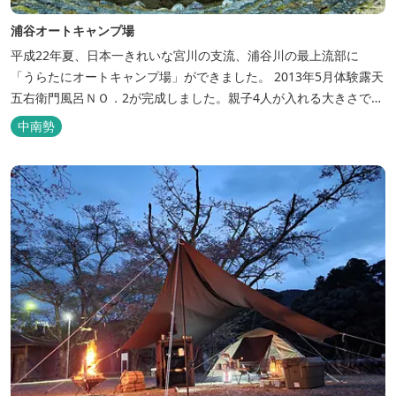
浦谷オートキャンプ場
平成22年夏、日本一きれいな宮川の支流、浦谷川の最上流部に
「うらたにオートキャンプ場」ができました。 2013年5月体験露天
五右衛門風呂ＮＯ．2が完成しました。親子4人が入れる大きさで
す。中には腰掛けもあり、ゆっくり、星やホタルを見る事ができま
中南勢
す。ひのきの香り漂う特製五右衛門風呂を自分で沸かし、入浴しま
せんか？ 同時にデッキ付ひのき小屋も完成しました。是非ご利用く
ださい。