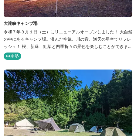
大滝峡キャンプ場
令和７年３月１日（土）にリニューアルオープンしました！ 大自然
の中にあるキャンプ場。澄んだ空気、川の音、満天の星空でリフレ
ッシュ！ 桜、新緑、紅葉と四季折々の景色を楽しむことができま
す。 紀勢自動車道「大宮大台Ic」から車で約10分と好アクセス！
中南勢
今年の営業は１２月１４日（日）までです！来年は３月１日（日）
からの営業となりますのでよろしくお願いします！ ソロサイト・オ
ートテント...