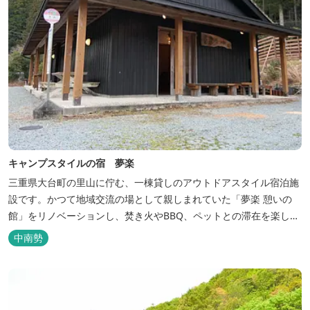
キャンプスタイルの宿 夢楽
三重県大台町の里山に佇む、一棟貸しのアウトドアスタイル宿泊施
設です。かつて地域交流の場として親しまれていた「夢楽 憩いの
館」をリノベーションし、焚き火やBBQ、ペットとの滞在を楽しめ
る“キャンプ気分”の宿として生まれ変わりました。 【営業時間】 チ
中南勢
ェックイン 15：00（早めのチェックインご希望は予約時に要相
談） チェックアウト 9：00 【定休日】 不定休 【料金...