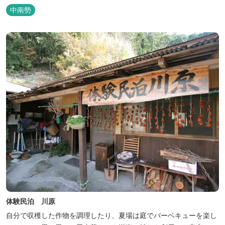
然環境の素晴らしさを伝える情報を発信し、そして多種多様な人材
中南勢
と共有することで地域産業・地域社会の発展を図るNPO法人Joint
Plusが運営する民泊です。 NPO法人Joint Plusは、大台町ならでは
の...
体験民泊 川原
自分で収穫した作物を調理したり、夏場は庭でバーベキューを楽し