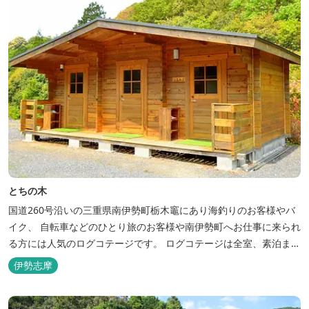
とちの木
国道260号沿いの三重県南伊勢町栃木竈にあり海釣りのお客様やバ
イク、 自転車などのひとり旅のお客様や南伊勢町へお仕事に来られ
る方には人気のログコテージです。 ログコテージは全室、素泊まり
となっており、おひとり様限定のお部屋、お二人様限定のお部屋、
伊勢志摩
3名様から5名様限定のお部屋とあります。 お風呂やトイレは別棟
に完備。 国道260号向いには喫茶食事とちの木では、お食事もでき