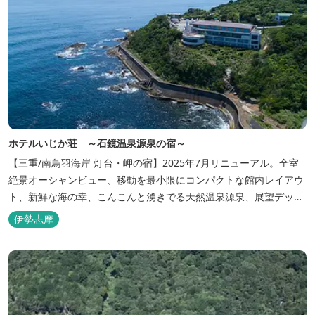
ホテルいじか荘 ～石鏡温泉源泉の宿～
【三重/南鳥羽海岸 灯台・岬の宿】2025年7月リニューアル。全室
絶景オーシャンビュー、移動を最小限にコンパクトな館内レイアウ
ト、新鮮な海の幸、こんこんと湧きでる天然温泉源泉、展望デッ
キ〜いじか灯台テラス〜からの眺望が自慢のリトリートホテル。
伊勢志摩