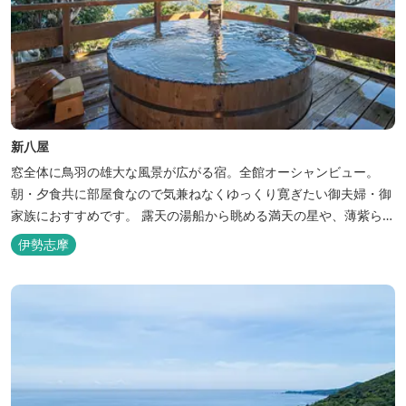
新八屋
窓全体に鳥羽の雄大な風景が広がる宿。全館オーシャンビュー。
朝・夕食共に部屋食なので気兼ねなくゆっくり寛ぎたい御夫婦・御
家族におすすめです。 露天の湯船から眺める満天の星や、薄紫ら染
まる朝の海は一見の価値有。夕食は旬の素材を大釜で蒸し上げる名
伊勢志摩
物「五右衛門蒸し」、鯛や伊勢海老の舟盛りに海鮮鍋も。