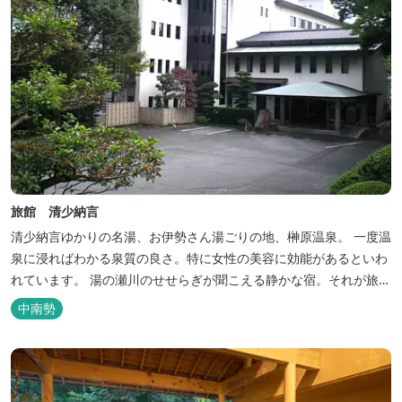
旅館 清少納言
清少納言ゆかりの名湯、お伊勢さん湯ごりの地、榊原温泉。 一度温
泉に浸ればわかる泉質の良さ。特に女性の美容に効能があるといわ
れています。 湯の瀬川のせせらぎが聞こえる静かな宿。それが旅
館 清少納言です。柔らかく滑らかな安らぎの湯や旬の味、心のこ
中南勢
もったおもてなしを心掛けております。 日頃の喧騒から離れ、平安
の才女清少納言もお墨付きの名湯を是非実感してください。