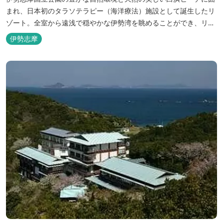
まれ、日本初のタラソテラピー（海洋療法）施設として誕生したリ
ゾート。全室から遠浅で穏やかな伊勢湾を眺めることができ、リラ
ックスした滞在をお楽しみいただけます。滞在中は、目の前の海か
伊勢志摩
らきれいな海水を引き込み、24時間以内に新鮮な状態で使用するタ
ラソテラピーや、季節の海の幸を楽しめるフレンチと日本料理が堪
能できます。