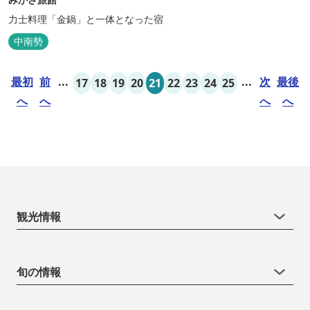
力士料理「金鍋」と一体となった宿
中南勢
最初
前
...
...
次
最後
17
18
19
20
21
22
23
24
25
へ
へ
へ
へ
観光情報
旬の情報