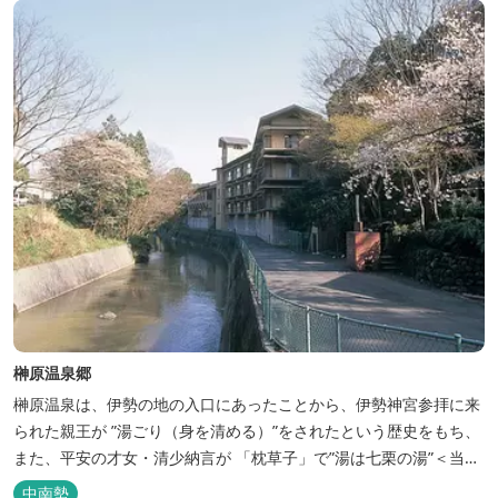
榊原温泉郷
榊原温泉は、伊勢の地の入口にあったことから、伊勢神宮参拝に来
られた親王が ”湯ごり（身を清める）”をされたという歴史をもち、
また、平安の才女・清少納言が 「枕草子」で”湯は七栗の湯”＜当時
の呼び名＞と称えており、 出雲の神を温泉の守り神として祀ってい
中南勢