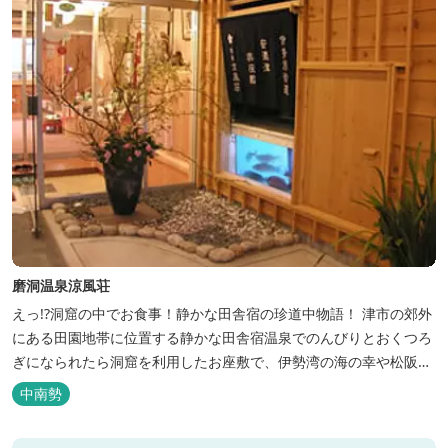
磨洞温泉涼風荘
えっ!?洞窟の中でお食事！静かな田舎宿の珍道中物語！ 津市の郊外
にある田園地帯に位置する静かな田舎宿温泉でのんびりとおくつろ
ぎになられたら洞窟を利用したお座敷で、伊勢湾の海の幸や松阪肉
を山海賊焼きをお召し上がりいただけます。年中20度前後の天然空
中南勢
調、お客様を不思議な空間にご案内！ ご宴会には、大広間で和食会
席、日帰り入浴＆お食事ＯＫ。 温泉は、津に来て津の湯をお楽しみ