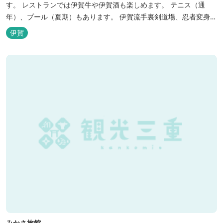
す。 レストランでは伊賀牛や伊賀酒も楽しめます。 テニス（通
年）、プール（夏期）もあります。 伊賀流手裏剣道場、忍者変身処
を常設しております。 ★ＨＰが新しくなりました！
伊賀
http://www.hh-sunpia-iga.co.jp ※日替わりランチ、日替わり薬湯
などがタイムリーにチェックできます。
みかさ旅館