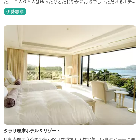
た。 ＴＡＯＹＡはゆったりとたおやかにお過ごしいただけるホテル
を目指し、カキの産地の鳥羽市浦村町にオープンしました。 目の前
伊勢志摩
は太平洋に注ぐ伊勢湾の海の風景が広がり、後背は山に囲まれ、自
然豊かな環境で、正にゆったりとたおやかに時が流れています。
「インフィニティ風呂」と呼...
タラサ志摩ホテル＆リゾート
伊勢志摩国立公園の豊かな自然環境と天然の美しい白浜ビーチに囲