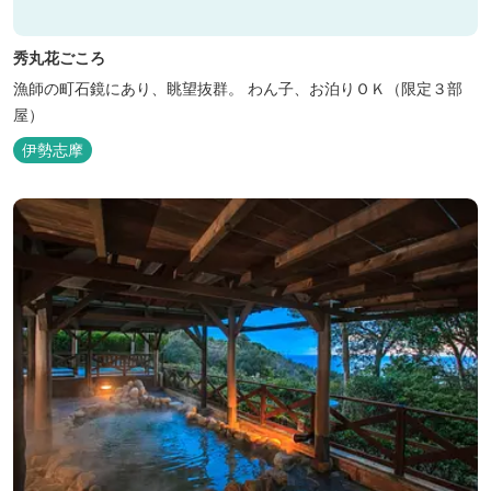
秀丸花ごころ
漁師の町石鏡にあり、眺望抜群。 わん子、お泊りＯＫ（限定３部
屋）
伊勢志摩