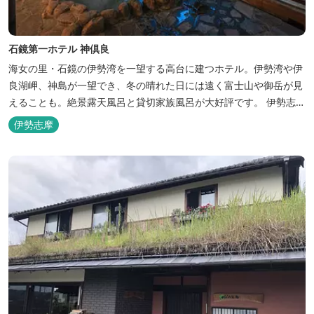
石鏡第一ホテル 神倶良
海女の里・石鏡の伊勢湾を一望する高台に建つホテル。伊勢湾や伊
良湖岬、神島が一望でき、冬の晴れた日には遠く富士山や御岳が見
えることも。絶景露天風呂と貸切家族風呂が大好評です。 伊勢志摩
の新鮮な海の幸をふんだんに使った味覚自慢の人情味あふれる温泉
伊勢志摩
宿です。