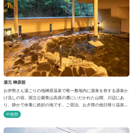
湯元 榊原舘
お伊勢さん湯ごりの地榊原温泉で唯一敷地内に源泉を有する源泉か
け流しの宿。国立公園青山高原の麓にいだかれた山閑、川辺にあ
り、静かで休養に絶好の地です。ご宿泊、お夕席の他日帰り温泉も
楽しめます。お料理にも温泉を用いた温泉野菜蒸しの他美と健康を
中南勢
テーマとしたふるさと会席をご用意しています。