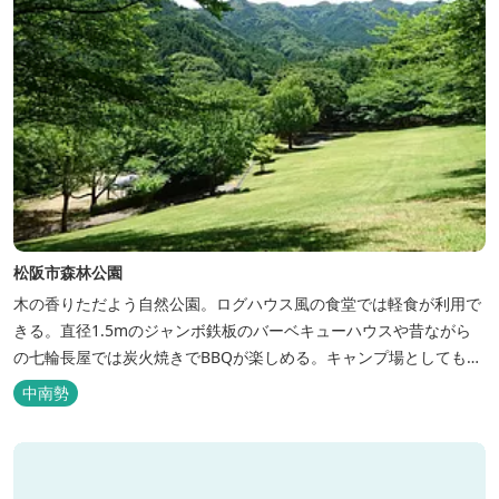
松阪市森林公園
木の香りただよう自然公園。ログハウス風の食堂では軽食が利用で
きる。直径1.5mのジャンボ鉄板のバーベキューハウスや昔ながら
の七輪長屋では炭火焼きでBBQが楽しめる。キャンプ場としても人
気で、週末は多くのキャンパーでにぎわっている。バンガローや5
中南勢
タイプのテントサイトがある。展望台からは市街が一望できる。ま
た桜の時期は、多くの人々でにぎわう。 バーベキューの食材は持ち
込みOK！あらかじめご...