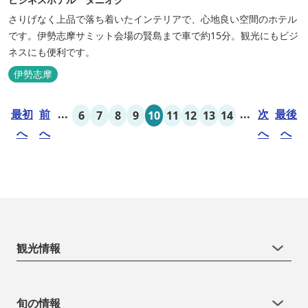
さりげなく上品で落ち着いたインテリアで、心地良い空間のホテル
です。伊勢志摩サミット会場の賢島まで車で約15分。観光にもビジ
ネスにも便利です。
伊勢志摩
最初
前
...
...
次
最後
6
7
8
9
10
11
12
13
14
へ
へ
へ
へ
観光情報
旬の情報