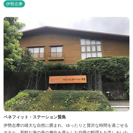
溢れる客室。 客室に一歩入れば全室海に面したオーシャンフロン
伊勢志摩
ト。 颯爽とした広いプライベートドッグランと青色に輝く英虞湾を
眺める最高のロケーション。 ▸インクルーシブサービスのお部屋
入...
ベネフィット・ステーション賢島
伊勢志摩の雄大な自然に囲まれ、ゆったりと贅沢な時間を過ごせる
ホテル。新鮮な海の幸の趣向を凝らした自慢の料理もお楽しみいた