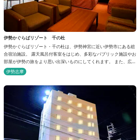
伊勢かぐらばリゾート 千の杜
伊勢かぐらばリゾート・千の杜は、伊勢神宮に近い伊勢市にある総
合宿泊施設。 露天風呂付客室をはじめ、多彩なパブリック施設やお
部屋が伊勢の旅をより思い出深いものにしてくれます。 また、広大
な敷地内にはテニスコート、野球場を始めとしたスポーツ施設や、
伊勢志摩
ウォータースライダーを有する流水プール、お子様が楽しめる児童
遊園など、様々なアウトドア施設がございます。杜の自然を感じな
がら、充実した伊勢の一日を...