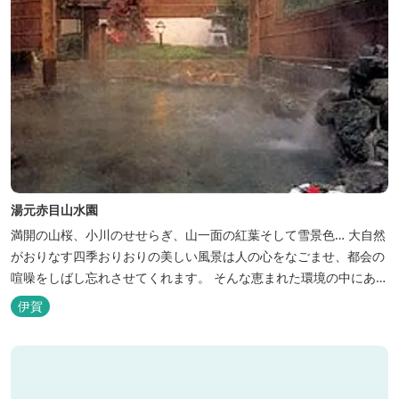
湯元赤目山水園
満開の山桜、小川のせせらぎ、山一面の紅葉そして雪景色… 大自然
がおりなす四季おりおりの美しい風景は人の心をなごませ、都会の
喧噪をしばし忘れさせてくれます。 そんな恵まれた環境の中にあ
る、純和風造りの閑静なたたずまい …それが赤目山水園です。 ま
伊賀
た、赤目山水園の園内からこんこんと湧き出る天然温泉「赤目温泉
山の湯」は、肌にやさしい美人と健康の湯として大勢のお客様に喜
んでいただいておりま...