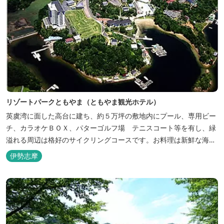
リゾートパークともやま（ともやま観光ホテル）
英虞湾に面した高台に建ち、約５万坪の敷地内にプール、専用ビー
チ、カラオケＢＯＸ、パターゴルフ場 テニスコート等を有し、緑
溢れる周辺は格好のサイクリングコースです。お料理は新鮮な海の
幸をふんだんに使用する荒磯焼、活造会席、伊勢海老残酷鍋会席、
伊勢志摩
松茸料理（秋）等グルメ志向の方に好評です。夏には野外バーベキ
ューも毎晩行ないます。