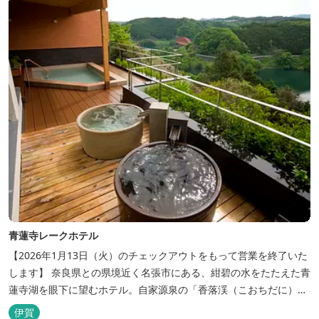
青蓮寺レークホテル
【2026年1月13日（火）のチェックアウトをもって営業を終了いた
します】 奈良県との県境近く名張市にある、紺碧の水をたたえた青
蓮寺湖を眼下に望むホテル。自家源泉の「香落渓（こおちだに）温
泉」は天然アルカリ泉。露天風呂から眺める湖は、遮るものがな
伊賀