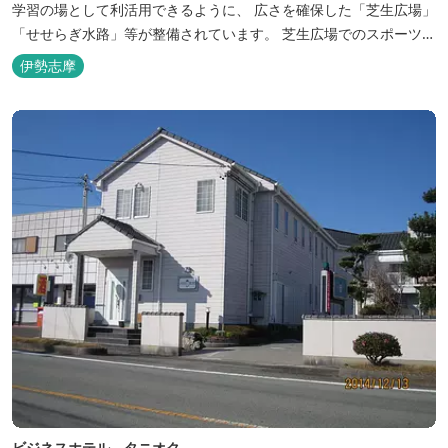
学習の場として利活用できるように、 広さを確保した「芝生広場」
「せせらぎ水路」等が整備されています。 芝生広場でのスポーツや
バーベキューはもちろん、 車での乗り入れも可能なため、オートキ
伊勢志摩
ャンプなどもお楽しみいただけます！ 火災防止のため、バーベキュ
ー･焚火等をする際は、 直火にならないように焚火台･コンロ等を
使...
ビジネスホテル タニオク