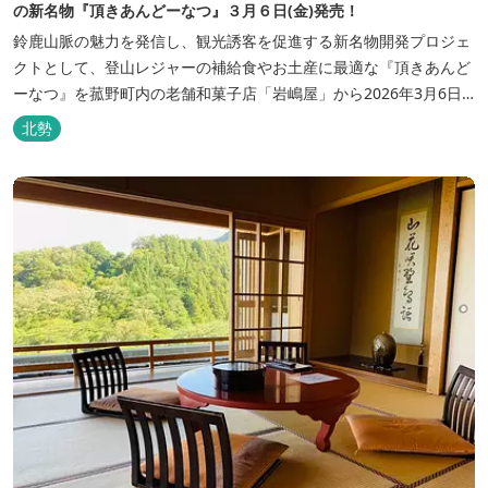
の新名物『頂きあんどーなつ』３月６日(金)発売！
鈴鹿山脈の魅力を発信し、観光誘客を促進する新名物開発プロジェ
クトとして、登山レジャーの補給食やお土産に最適な『頂きあんど
ーなつ』を菰野町内の老舗和菓子店「岩嶋屋」から2026年3月6日
（金）より販売を開始いたしました。 ■商品コンセプト：自分だけ
北勢
の「頂き」を目指す人を応援 「山に登る目的が人それぞれであるよ
うに、仕事や人生の目標（頂き）も人それぞれ。どんな『頂き』を
目指す人も、頑...