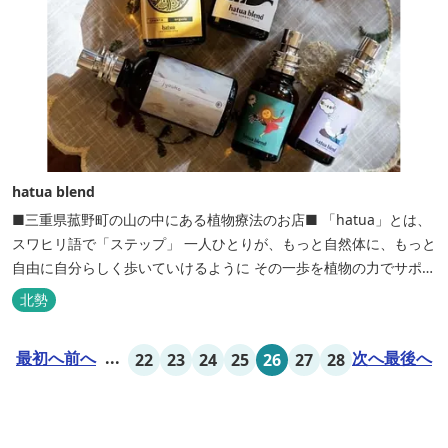
hatua blend
■三重県菰野町の山の中にある植物療法のお店■ 「hatua」とは、
スワヒリ語で「ステップ」 一人ひとりが、もっと自然体に、もっと
自由に自分らしく歩いていけるように その一歩を植物の力でサポー
トしたいという思いから生まれたお店。 黄土スチームよもぎ蒸しや
北勢
アロマの調合、季節の養生講座、アロマ講座、腸活講座、ワークシ
ョップ、イベント出店 植物を通して身体と心を整えよう！をテーマ
最初へ
前へ
...
次へ
最後へ
22
23
24
25
26
27
28
に...