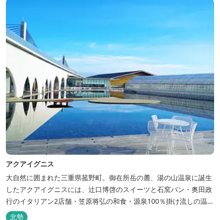
アクアイグニス
大自然に囲まれた三重県菰野町。御在所岳の麓、湯の山温泉に誕生
したアクアイグニスには、辻󠄀口博啓のスイーツと石窯パン・奥田政
行のイタリアン2店舗・笠原将弘の和食・源泉100％掛け流しの温
泉・宿泊棟・離れ宿・苺ハウス・ギャラリーなど、様々な『癒し』
北勢