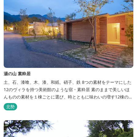
湯の山 素粋居
土、石、漆喰、木、漆、和紙、硝子、鉄 8つの素材をテーマにした
12のヴィラを持つ美術館のような宿・素粋居 素のままで美しいほ
んものの素材を１棟ごとに選び、時とともに味わいの増す12棟のヴ
ィラをつくりました。現代美術・工芸・古美術・アンティークをし
北勢
つらえた空間は、 とびきり居心地が良い美術館のよう。次はあのヴ
ィラで素材とアートに触れたい。 そんな滞在の楽しみが広がりま
す。 「そ...