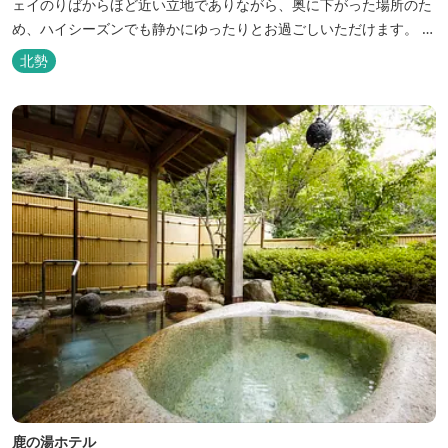
ェイのりばからほど近い立地でありながら、奥に下がった場所のた
め、ハイシーズンでも静かにゆったりとお過ごしいただけます。 自
慢の大浴場からは、雄大な御在所岳を背に、御在所ロープウェイが
北勢
望めます。季節ごとに表情を変える湯の山の自然と対話しながら至
極のひとときをどうぞ。
鹿の湯ホテル