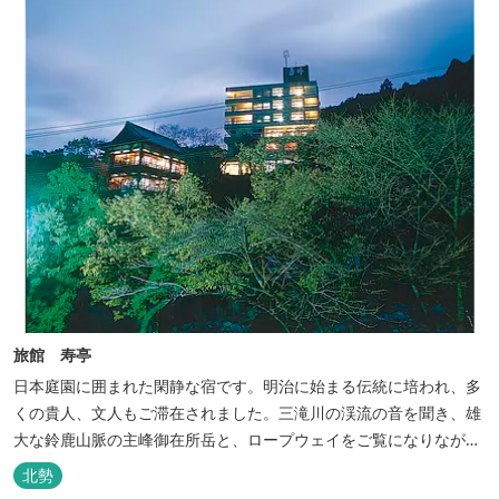
旅館 寿亭
日本庭園に囲まれた閑静な宿です。明治に始まる伝統に培われ、多
くの貴人、文人もご滞在されました。三滝川の渓流の音を聞き、雄
大な鈴鹿山脈の主峰御在所岳と、ロープウェイをご覧になりながら
お入りいただく露天風呂は気持ちがいいです。 また、庭園にある昭
北勢
和初期の離れの客間を改装した貸切風呂（６タイプ）はレトロクラ