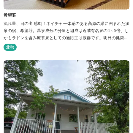
希望荘
流れ星、日の出 感動！ネイチャー体感のある高原の緑に囲まれた源
泉の宿、希望荘。温泉成分の分量と組成は近隣有名泉の4～5倍、し
かもラドンを含み療養泉としての適応症は抜群です。明日の健康
に、ご宿泊はもちろん日帰り入浴もお気軽にお立ち寄り下さい。 熱
北勢
気浴ラドンの泉も新たにオープン！ぜひご利用ください。