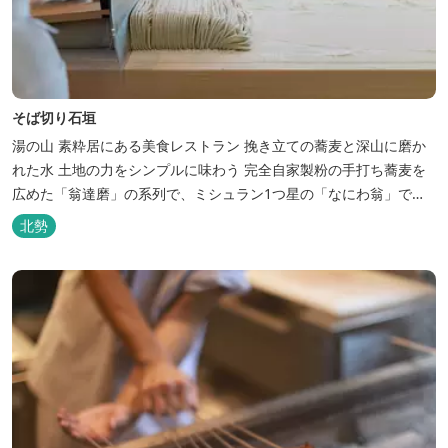
そば切り石垣
湯の山 素粋居にある美食レストラン 挽き立ての蕎麦と深山に磨か
れた水 土地の力をシンプルに味わう 完全自家製粉の手打ち蕎麦を
広めた「翁達磨」の系列で、ミシュラン1つ星の「なにわ翁」で研
鑽を積んだ石垣雄介氏が開業した「そば切り石垣」。 翁伝統の完全
北勢
自家製粉による二八蕎麦を踏襲し、蕎麦と酒をシンプルに楽しむ店
を実現しました。国産蕎麦の香りを存分に引き出す、湯の山温泉の
天然の水の力...