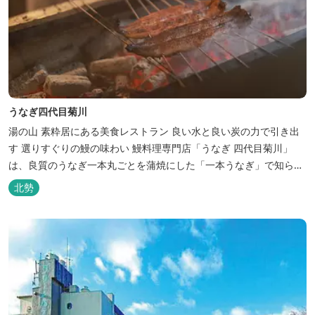
うなぎ四代目菊川
湯の山 素粋居にある美食レストラン 良い水と良い炭の力で引き出
す 選りすぐりの鰻の味わい 鰻料理専門店「うなぎ 四代目菊川」
は、良質のうなぎ一本丸ごとを蒲焼にした「一本うなぎ」で知られ
ます。大きさも太さも極上の鰻を厳選し、皮をパリッと焼き上げて
北勢
も身質がフワッとやわらかい、贅沢な食感を実現。 鮮度抜群の鰻を
毎日捌き、良質の炭で焼き立てを供します。素材から炭まで、鰻の
美味しさを熟...