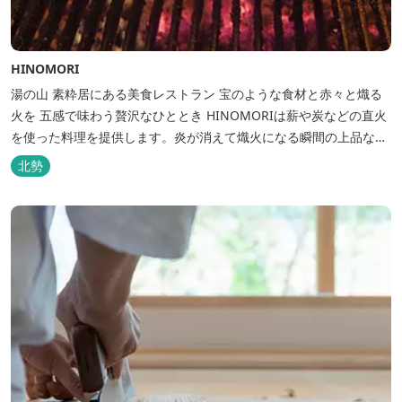
HINOMORI
湯の山 素粋居にある美食レストラン 宝のような食材と赤々と熾る
火を 五感で味わう贅沢なひととき HINOMORIは薪や炭などの直火
を使った料理を提供します。炎が消えて熾火になる瞬間の上品な香
りを海産物にまとわせたり、熟成させた上質な牛肉を塊でじっくり
北勢
とローストしたり。炎が生み出す味わいの繊細さと豪快さをコース
でお楽しみください。料理監修は、フランスで活躍するシェフ・手
島竜司。探...