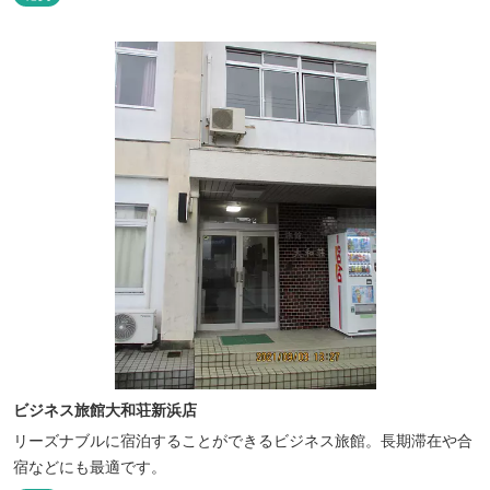
と『食』が集結しております。 【『癒し』の追求 】 ◆源泉100%
掛け流し「片岡温泉」 片岡温泉は、地下1,200ｍより湯口で約42℃
の...
ビジネス旅館大和荘新浜店
リーズナブルに宿泊することができるビジネス旅館。長期滞在や合
宿などにも最適です。