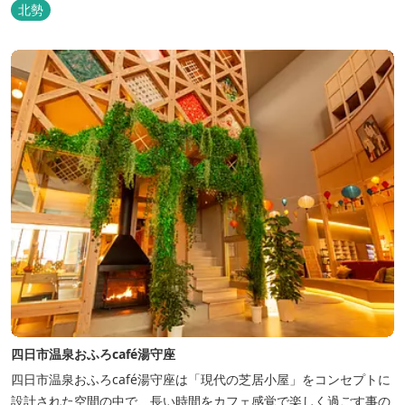
北勢
四日市温泉おふろcafé湯守座
四日市温泉おふろcafé湯守座は「現代の芝居小屋」をコンセプトに
設計された空間の中で、長い時間をカフェ感覚で楽しく過ごす事の