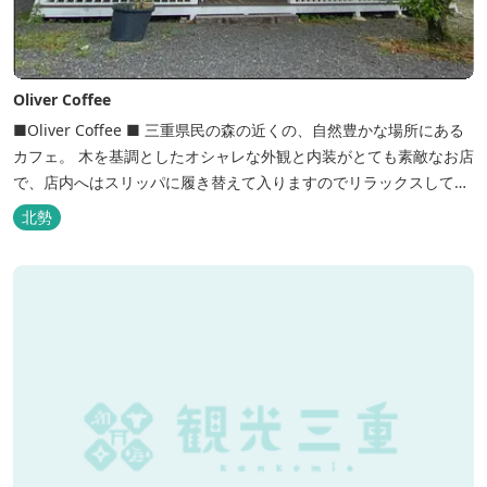
Oliver Coffee
■Oliver Coffee ■ 三重県民の森の近くの、自然豊かな場所にある
カフェ。 木を基調としたオシャレな外観と内装がとても素敵なお店
で、店内へはスリッパに履き替えて入りますのでリラックスして食
事を楽しめます。 席は店内にテーブル席や円卓、外のテラス席など
北勢
があり、お子様連れでも入りやすく居心地がいいカフェです。 森の
静かな雰囲気の中で、ゆっくり過ごすことができます。