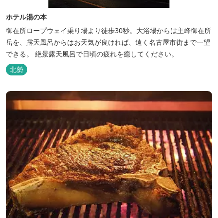
ホテル湯の本
御在所ロープウェイ乗り場より徒歩30秒。大浴場からは主峰御在所
岳を、露天風呂からはお天気が良ければ、遠く名古屋市街まで一望
できる。 絶景露天風呂で日頃の疲れを癒してください。
北勢