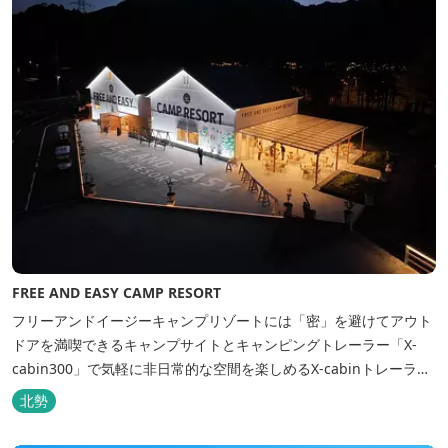
FREE AND EASY CAMP RESORT
フリーアンドイージーキャンプリゾートには「密」を避けてアウト
ドアを満喫できるキャンプサイトとキャンピングトレーラー「X-
cabin300」で気軽に非日常的な空間を楽しめるX-cabinトレーラー
サイト、日帰り手ぶらBBQやドッグラン・ドッグサロン、貸切サウ
北勢
ナ施設などを完備、キャンプしながら併設している片岡温泉「アク
アイグニス」の入浴利用もできるキャンプリゾートです。