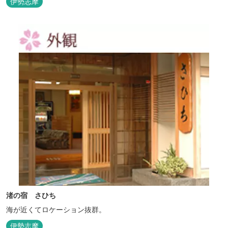
伊勢志摩
渚の宿 さひち
海が近くてロケーション抜群。
伊勢志摩