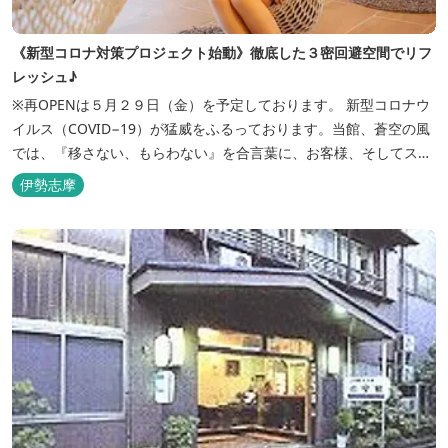
《新型コロナ対策プロジェクト始動》徹底した３密回避空間でリフ
レッシュ♪
※再OPENは５月２９日（金）を予定しております。 新型コロナウ
イルス（COVID−19）が猛威をふるっております。当館、蒼空の風
では、『移さない、もらわない』を合言葉に、お客様、そしてスタ
ッフの感染リスクを最小限に抑えるために、館内設備、オペレーシ
伊勢志摩
ョンを見直し、徹底した管理を行います。 ※「３密・感染対策の見
える化」のため長文になっております。 《３密回避基本対策》
【密閉...