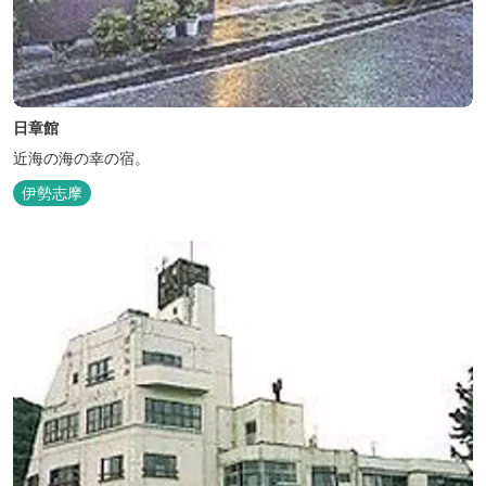
日章館
近海の海の幸の宿。
伊勢志摩