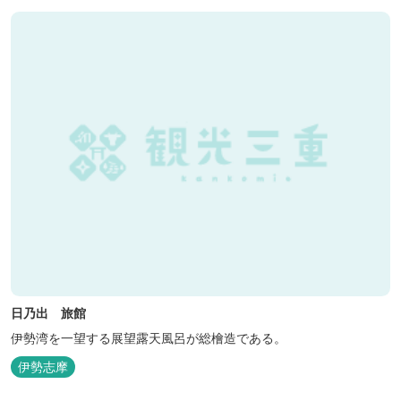
日乃出 旅館
伊勢湾を一望する展望露天風呂が総檜造である。
伊勢志摩