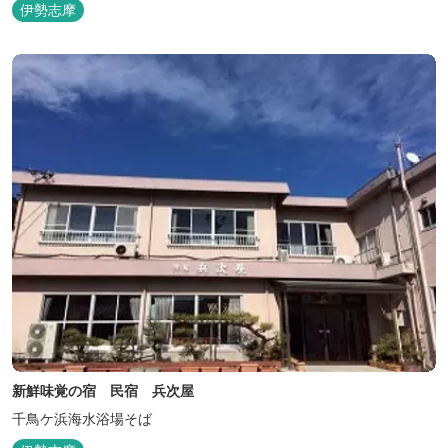
伊勢志摩
新鮮味覚の宿 民宿 兵次屋
千鳥ケ浜海水浴場そば