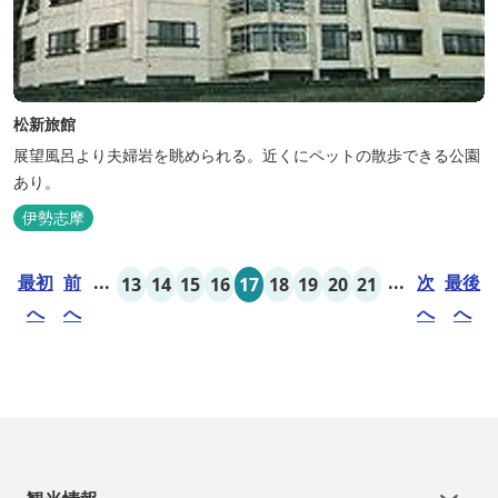
松新旅館
展望風呂より夫婦岩を眺められる。近くにペットの散歩できる公園
あり。
伊勢志摩
最初
前
...
...
次
最後
13
14
15
16
17
18
19
20
21
へ
へ
へ
へ