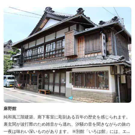
麻野館
純和風三階建築。廊下客室に彫刻ある百年の歴史を感じられます。
裏玄関が波打際のため雑音から逃れ、汐騒の音を聞きながらの旅の
一夜は味わい深いものがあります。 ※別館「いろは館」には、エイ