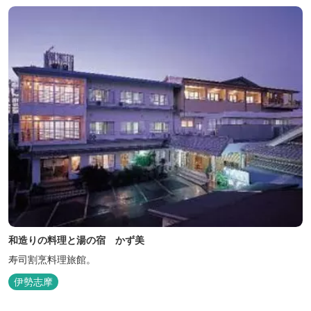
和造りの料理と湯の宿 かず美
寿司割烹料理旅館。
伊勢志摩