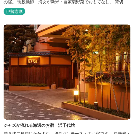
の宿。 現役漁師、海女が新米・自家製野菜でおもてなし。 貸切露
天風呂は４０分無料。
伊勢志摩
ジャズが流れる海辺のお宿 浜千代館
清き渚二見浦にたたずむ、和モダンテーストのお宿です。 伊勢湾・