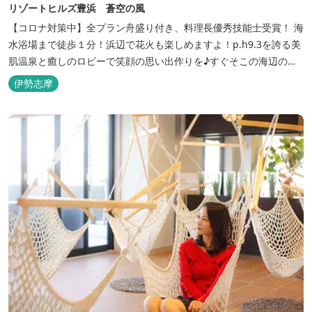
リゾートヒルズ豊浜 蒼空の風
【コロナ対策中】全プラン舟盛り付き、料理長優秀技能士受賞！ 海
水浴場まで徒歩１分！浜辺で花火も楽しめますよ！p.h9.3を誇る美
肌温泉と癒しのロビーで笑顔の思い出作りを♪すぐそこの海辺の高
台に建つ温泉宿
伊勢志摩