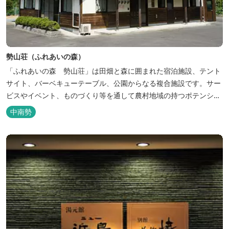
勢山荘（ふれあいの森）
「ふれあいの森 勢山荘」は田畑と森に囲まれた宿泊施設、テント
サイト、バーベキューテーブル、公園からなる複合施設です。サー
ビスやイベント、ものづくり等を通して農村地域の持つポテンシャ
ルを発信しています。 めだかやタガメなど水生生物が生息し、初夏
中南勢
にはホタルが飛び交う「メダカ池」や、約９０００本のあじさいが
植えられた「あじさいの小径」を散策し、遠い昔に過ごした懐かし
い田舎にタイムスリップしてみま...