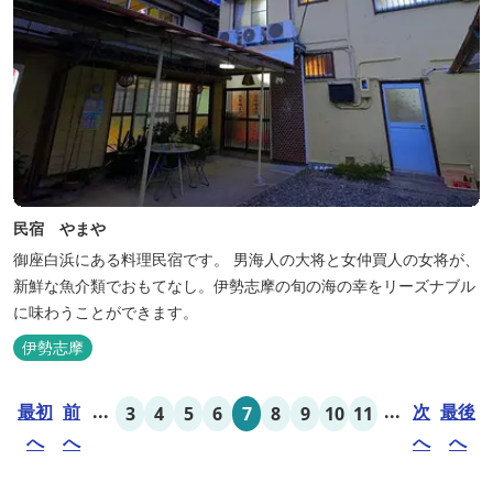
民宿 やまや
御座白浜にある料理民宿です。 男海人の大将と女仲買人の女将が、
新鮮な魚介類でおもてなし。伊勢志摩の旬の海の幸をリーズナブル
に味わうことができます。
伊勢志摩
最初
前
...
...
次
最後
3
4
5
6
7
8
9
10
11
へ
へ
へ
へ