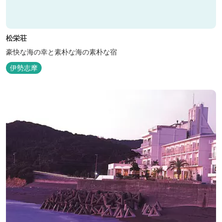
松栄荘
豪快な海の幸と素朴な海の素朴な宿
伊勢志摩