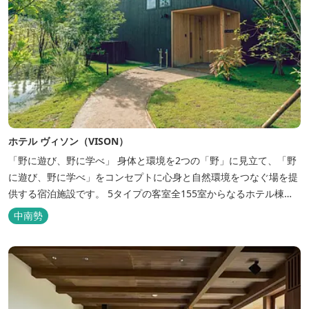
ホテル ヴィソン（VISON）
「野に遊び、野に学べ」 身体と環境を2つの「野」に見立て、「野
に遊び、野に学べ」をコンセプトに心身と自然環境をつなぐ場を提
供する宿泊施設です。 5タイプの客室全155室からなるホテル棟
と、プライベートな滞在が楽しめる一棟独立型のヴィラ6棟がござ
中南勢
います。