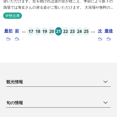
望いただけます。窓を開ければ波の音が聴こえ、季節により眼下の
漁場では海女さんの潜る姿がご覧いただけます。 大浴場や無料の貸
切専用家族風呂でも敷地内から湧出した温泉をお楽しみいただけま
伊勢志摩
す。
最初
前
...
...
次
最後
17
18
19
20
21
22
23
24
25
へ
へ
へ
へ
観光情報
旬の情報