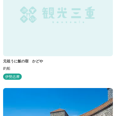
元祖うに飯の宿 かどや
釣船
伊勢志摩