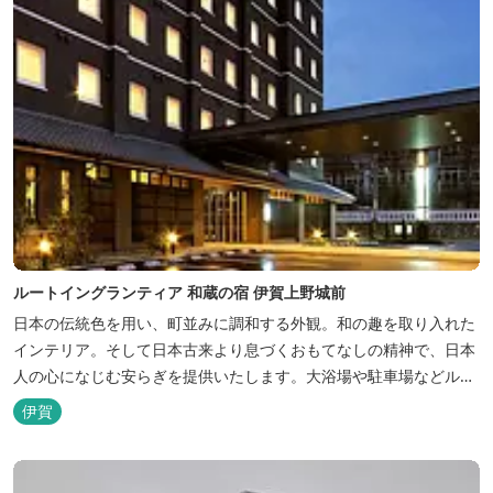
ルートイングランティア 和蔵の宿 伊賀上野城前
日本の伝統色を用い、町並みに調和する外観。和の趣を取り入れた
インテリア。そして日本古来より息づくおもてなしの精神で、日本
人の心になじむ安らぎを提供いたします。大浴場や駐車場などルー
トインホテルズの機能性や利便性はそのままに、穏やかな和のニュ
伊賀
アンスを湛えた空間は、ビジネスにも観光にも、幅広くお役立てい
ただけるホテルです。