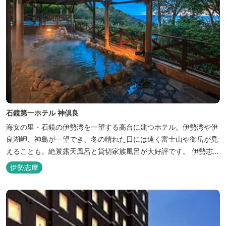
石鏡第一ホテル 神倶良
海女の里・石鏡の伊勢湾を一望する高台に建つホテル。伊勢湾や伊
良湖岬、神島が一望でき、冬の晴れた日には遠く富士山や御岳が見
えることも。絶景露天風呂と貸切家族風呂が大好評です。 伊勢志摩
の新鮮な海の幸をふんだんに使った味覚自慢の人情味あふれる温泉
伊勢志摩
宿です。