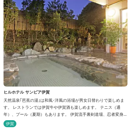
ヒルホテル サンピア伊賀
天然温泉｢芭蕉の湯｣は和風･洋風の浴場が男女日替わりで楽しめま
す。 レストランでは伊賀牛や伊賀酒も楽しめます。 テニス（通
年）、プール（夏期）もあります。 伊賀流手裏剣道場、忍者変身処
を常設しております。 ★ＨＰが新しくなりました！
伊賀
http://www.hh-sunpia-iga.co.jp ※日替わりランチ、日替わり薬湯