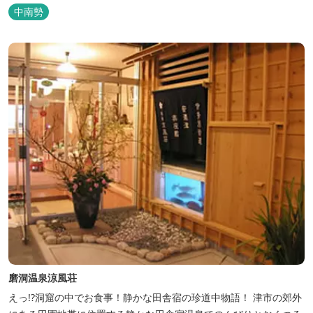
中南勢
磨洞温泉涼風荘
えっ!?洞窟の中でお食事！静かな田舎宿の珍道中物語！ 津市の郊外