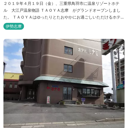
２０１９年４月１９日（金）、三重県鳥羽市に温泉リゾートホテ
ル 大江戸温泉物語 ＴＡＯＹＡ志摩 がグランドオープンしまし
た。 ＴＡＯＹＡはゆったりとたおやかにお過ごしいただけるホテル
を目指し、カキの産地の鳥羽市浦村町にオープンしました。 目の前
伊勢志摩
は太平洋に注ぐ伊勢湾の海の風景が広がり、後背は山に囲まれ、自
然豊かな環境で、正にゆったりとたおやかに時が流れています。
「インフィニティ風呂」と呼...