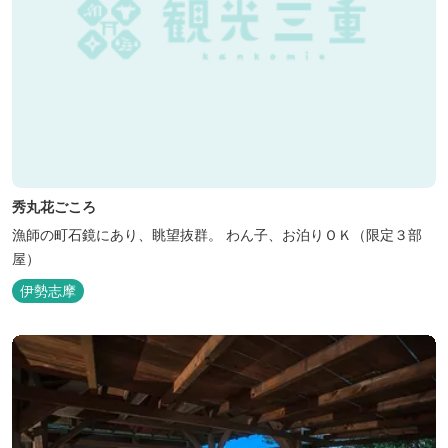
秀丸花ごころ
漁師の町石鏡にあり、眺望抜群。 わん子、お泊りＯＫ（限定３部
屋）
伊勢志摩