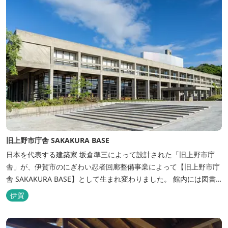
旧上野市庁舎 SAKAKURA BASE
日本を代表する建築家 坂倉準三によって設計された「旧上野市庁
舎」が、伊賀市のにぎわい忍者回廊整備事業によって【旧上野市庁
舎 SAKAKURA BASE】として生まれ変わりました。 館内には図書
館やホテル、カフェがあるほか、観光案内所「伊賀市観光インフォ
伊賀
メーションセンター」や伊賀の逸品を取り揃えた「伊賀百貨
Souvenir Shop」も併殺されています。