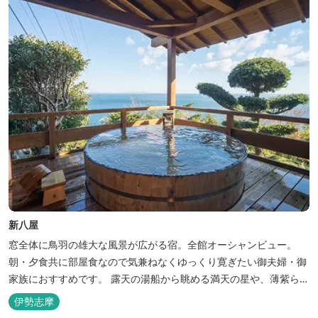
新八屋
窓全体に鳥羽の雄大な風景が広がる宿。全館オーシャンビュー。
朝・夕食共に部屋食なので気兼ねなくゆっくり寛ぎたい御夫婦・御
家族におすすめです。 露天の湯船から眺める満天の星や、薄紫ら染
まる朝の海は一見の価値有。夕食は旬の素材を大釜で蒸し上げる名
伊勢志摩
物「五右衛門蒸し」、鯛や伊勢海老の舟盛りに海鮮鍋も。