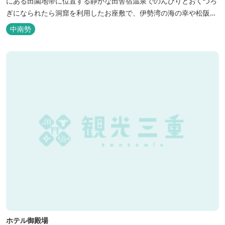
にある田園地帯に位置する静かな田舎宿温泉でのんびりとおくつろ
ぎになられたら洞窟を利用したお座敷で、伊勢湾の海の幸や松阪肉
を山海賊焼きをお召し上がりいただけます。年中20度前後の天然空
中南勢
調、お客様を不思議な空間にご案内！ ご宴会には、大広間で和食会
席、日帰り入浴＆お食事ＯＫ。 温泉は、津に来て津の湯をお楽しみ
いただけます。「白...
ホテル御殿場