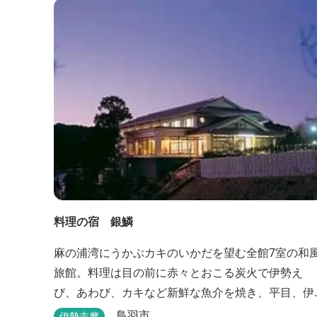
料理の宿 銀鱗
麻の浦湾にうかぶカキのいかだを望む全館7室の和
旅館。料理は目の前に赤々とおこる炭火で伊勢え
び、あわび、カキなど新鮮な魚介を焼き、平目、伊
勢えび、サザエなどの舟盛り、煮物、揚げ物などの
鳥羽市
伊勢志摩