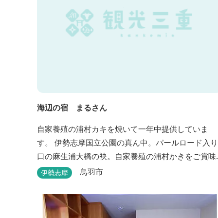
海辺の宿 まるさん
自家養殖の浦村カキを焼いて一年中提供していま
す。 伊勢志摩国立公園の真ん中。パールロード入り
口の麻生浦大橋の袂。自家養殖の浦村かきをご賞味
下さい。
鳥羽市
伊勢志摩