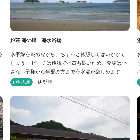
旅荘 海の蝶 海水浴場
水平線を眺めながら、ちょっと休憩してはいかがで
しょう。 ビーチは遠浅で水質も良いため、夏場は小
さなお子様から年配の方まで海水浴が楽しめます。
三重県おすすめ海水浴場ビーチ特集はこちら🏖三重
伊勢市
伊勢志摩
の海水浴場ビーチ特集 プー...