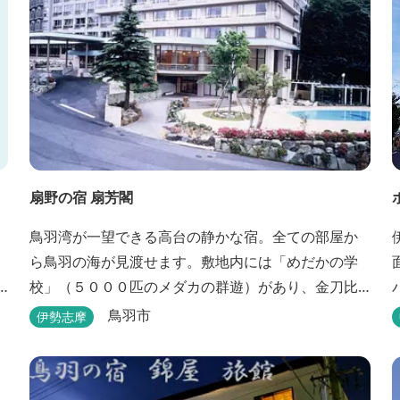
扇野の宿 扇芳閣
鳥羽湾が一望できる高台の静かな宿。全ての部屋か
ら鳥羽の海が見渡せます。敷地内には「めだかの学
校」（５０００匹のメダカの群遊）があり、金刀比
羅宮への散策道には梅や桜など四季折々の花が咲き
鳥羽市
伊勢志摩
誇り、ここ扇野ならではの懐かしい風景と感動に出
会うことが出来ます。 扇野温泉”初蕾の湯”では、水
琴窟の音に耳をすませてみてください。ユニバーサ