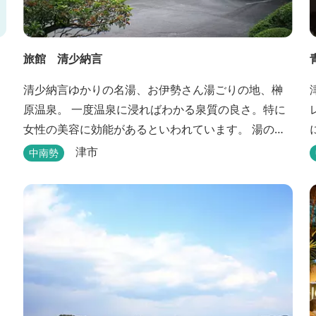
旅館 清少納言
清少納言ゆかりの名湯、お伊勢さん湯ごりの地、榊
原温泉。 一度温泉に浸ればわかる泉質の良さ。特に
女性の美容に効能があるといわれています。 湯の瀬
川のせせらぎが聞こえる静かな宿。それが旅館 清
津市
中南勢
少納言です。柔らかく滑らかな安らぎの湯や旬の
味、心のこもったおもてなしを心掛けております。
日頃の喧騒から離れ、平安の才女清少納言もお墨付
きの名湯を是非実感してください。