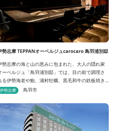
伊勢志摩 TEPPANオーベルジュcarocaro 鳥羽浦別邸
伊勢志摩の海と山の恵みに包まれた、大人の隠れ家
オーベルジュ「鳥羽浦別邸」では、目の前で調理さ
れる伊勢海老や鮑、浦村牡蠣、黒毛和牛の鉄板焼き
を臨場感と素材本来の味を引き出した極上のお料理
鳥羽市
伊勢志摩
でご堪能いただけます。露天風呂付きなど6タイプの
個性的な客室で、特別なひとときを大切な人と共に
お過ごしくださいませ。美食と温泉、上質な空間で
贅沢な体験をお届けいたします。