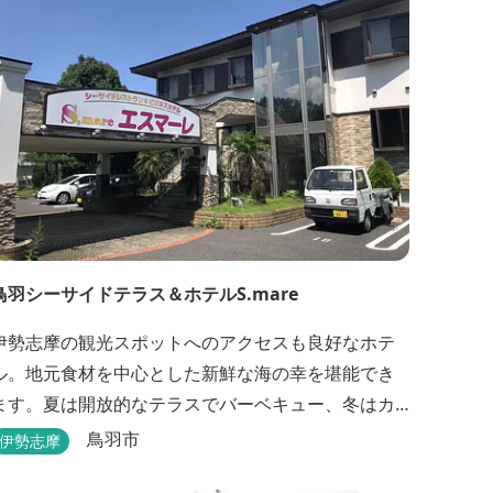
鳥羽シーサイドテラス＆ホテルS.mare
伊勢志摩の観光スポットへのアクセスも良好なホテ
ル。地元食材を中心とした新鮮な海の幸を堪能でき
ます。夏は開放的なテラスでバーベキュー、冬はカ
キの食べ放題を楽しめます。
鳥羽市
伊勢志摩