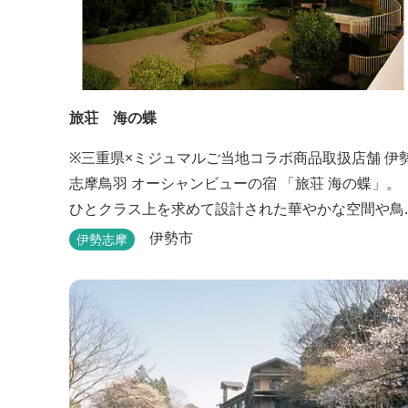
旅荘 海の蝶
※三重県×ミジュマルご当地コラボ商品取扱店舗 伊勢
志摩鳥羽 オーシャンビューの宿 「旅荘 海の蝶」。
ひとクラス上を求めて設計された華やかな空間や鳥
羽随一の景観など、上質な美味とおもてなしをお約
伊勢市
伊勢志摩
束します。 海の蝶ならではのゆとりの休日をお過ご
し下さいませ。