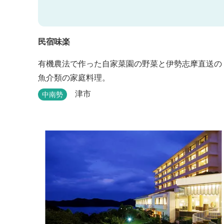
民宿味楽
有機農法で作った自家菜園の野菜と伊勢志摩直送の
魚介類の家庭料理。
津市
中南勢