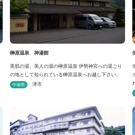
榊原温泉 神湯館
美肌の湯、美人の湯の榊原温泉 伊勢神宮への湯ごり
の地として知られている榊原温泉へお越し下さい。
津市
中南勢