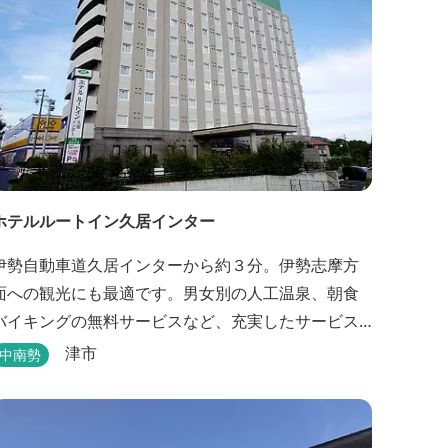
ホテルルートイン久居インター
伊勢自動車道久居インターから約３分。伊勢志摩方
面への観光にも最適です。男女別の人工温泉、朝食
バイキングの無料サービスなど、充実したサービス
でお待ちしております。近くに多数の飲食店や物販
津市
中南勢
店もあります。