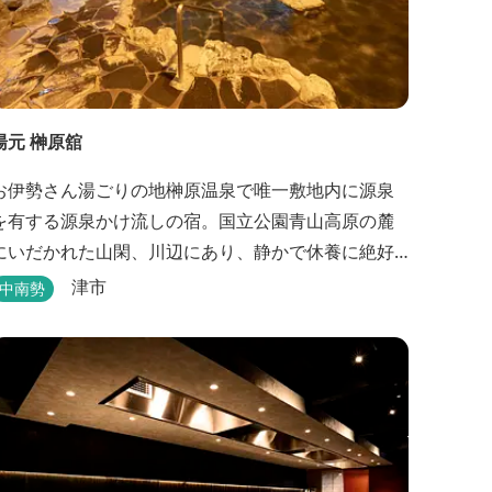
湯元 榊原舘
お伊勢さん湯ごりの地榊原温泉で唯一敷地内に源泉
を有する源泉かけ流しの宿。国立公園青山高原の麓
にいだかれた山閑、川辺にあり、静かで休養に絶好
の地です。ご宿泊、お夕席の他日帰り温泉も楽しめ
津市
中南勢
ます。お料理にも温泉を用いた温泉野菜蒸しの他美
と健康をテーマとしたふるさと会席をご用意してい
ます。