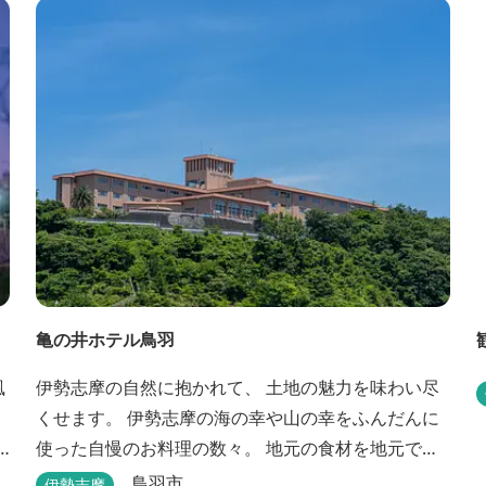
亀の井ホテル鳥羽
風
伊勢志摩の自然に抱かれて、 土地の魅力を味わい尽
くせます。 伊勢志摩の海の幸や山の幸をふんだんに
使った自慢のお料理の数々。 地元の食材を地元で味
わうのは、 旅の醍醐味のひとつです。 鳥羽湾の潮風
鳥羽市
伊勢志摩