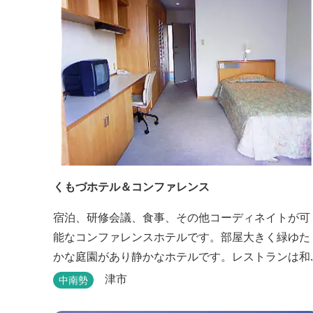
くもづホテル＆コンファレンス
宿泊、研修会議、食事、その他コーディネイトが可
能なコンファレンスホテルです。部屋大きく緑ゆた
かな庭園があり静かなホテルです。レストランは和
洋とも対応可能で、特にフランス料理（フルコー
津市
中南勢
ス）が人気あり是非ご賞味ください。