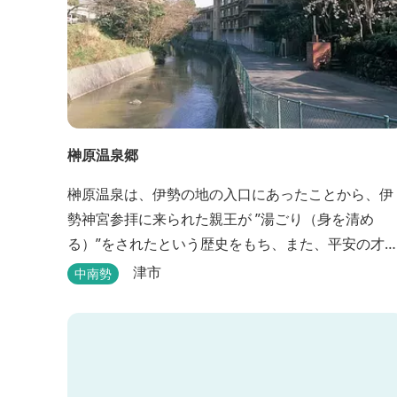
榊原温泉郷
榊原温泉は、伊勢の地の入口にあったことから、伊
勢神宮参拝に来られた親王が ”湯ごり（身を清め
る）”をされたという歴史をもち、また、平安の才
女・清少納言が 「枕草子」で”湯は七栗の湯”＜当時
津市
中南勢
の呼び名＞と称えており、 出雲の神を温泉の守り神
として祀っていることもあって、恋の和歌も多く残
っています。 このように、宮中や神宮にゆかりも深
く、つるつるスベスベの肌ざわりの良い泉質は 心身
の癒し...