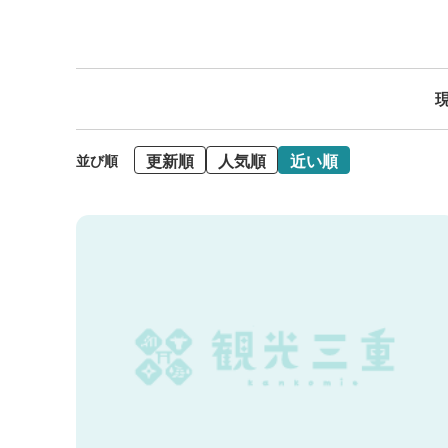
現
更新順
人気順
近い順
並び順