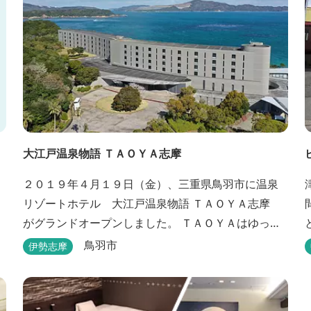
大江戸温泉物語 ＴＡＯＹＡ志摩
２０１９年４月１９日（金）、三重県鳥羽市に温泉
リゾートホテル 大江戸温泉物語 ＴＡＯＹＡ志摩
がグランドオープンしました。 ＴＡＯＹＡはゆった
りとたおやかにお過ごしいただけるホテルを目指
鳥羽市
伊勢志摩
し、カキの産地の鳥羽市浦村町にオープンしまし
た。 目の前は太平洋に注ぐ伊勢湾の海の風景が広が
り、後背は山に囲まれ、自然豊かな環境で、正にゆ