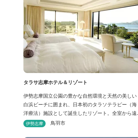
タラサ志摩ホテル＆リゾート
伊勢志摩国立公園の豊かな自然環境と天然の美しい
白浜ビーチに囲まれ、日本初のタラソテラピー（海
洋療法）施設として誕生したリゾート。全室から遠
浅で穏やかな伊勢湾を眺めることができ、リラック
鳥羽市
伊勢志摩
スした滞在をお楽しみいただけます。滞在中は、目