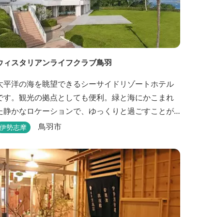
ウィスタリアンライフクラブ鳥羽
太平洋の海を眺望できるシーサイドリゾートホテル
です。観光の拠点としても便利。緑と海にかこまれ
た静かなロケーションで、ゆっくりと過ごすことが
できます。
鳥羽市
伊勢志摩