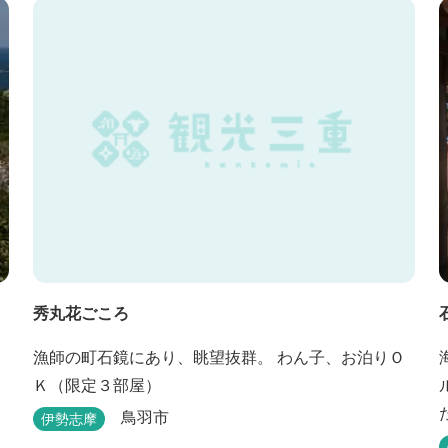
からトイレットペーパーに至るまで、忍者に関連し
たデザインモチーフがあしらわれています。 伊賀上
野城や伊賀流忍者博物館から徒歩わずか10分の位置
にあるこのホテ...
秀丸花ごころ
漁師の町石鏡にあり、眺望抜群。 わん子、お泊りＯ
Ｋ（限定３部屋）
鳥羽市
伊勢志摩