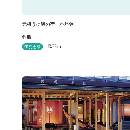
元祖うに飯の宿 かどや
釣船
鳥羽市
伊勢志摩