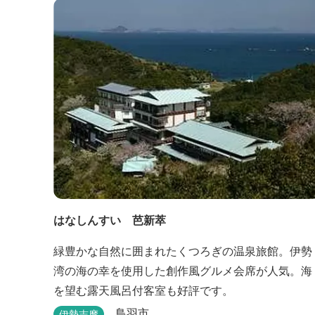
の前の海からきれいな海水を引き込み、24時間以内
に新鮮な状態で使用するタラソテラピーや、季節の
海の幸を楽しめるフレンチと日本料理が堪能できま
す。
はなしんすい 芭新萃
緑豊かな自然に囲まれたくつろぎの温泉旅館。伊勢
湾の海の幸を使用した創作風グルメ会席が人気。海
を望む露天風呂付客室も好評です。
鳥羽市
伊勢志摩