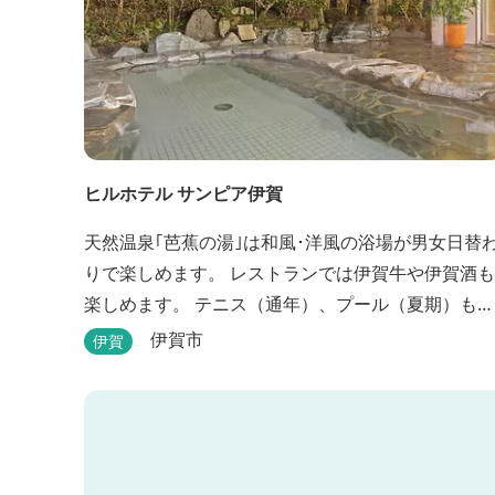
ヒルホテル サンピア伊賀
天然温泉｢芭蕉の湯｣は和風･洋風の浴場が男女日替
りで楽しめます。 レストランでは伊賀牛や伊賀酒も
楽しめます。 テニス（通年）、プール（夏期）もあ
ります。 伊賀流手裏剣道場、忍者変身処を常設して
伊賀市
伊賀
おります。 ★ＨＰが新しくなりました！
http://www.hh-sunpia-iga.co.jp ※日替わりランチ
日替わり薬湯などがタイムリーにチェックできま
す。