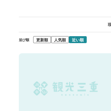
現
更新順
人気順
近い順
並び順