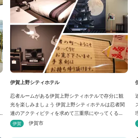
ったりとたおやかに時が流れています。 「インフィ
ニティ風呂」と呼...
伊賀上野シティホテル
忍者ルームがある伊賀上野シティホテルで存分に観
光を楽しみましょう 伊賀上野シティホテルは忍者関
連のアクティビティを求めて三重県にやってくる
人々に人気のホテルです。こちらのホテルには、忍
伊賀市
伊賀
者の内装が施された部屋がいくつかあります。壁紙