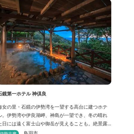
石鏡第一ホテル 神倶良
海女の里・石鏡の伊勢湾を一望する高台に建つホテ
ル。伊勢湾や伊良湖岬、神島が一望でき、冬の晴れ
た日には遠く富士山や御岳が見えることも。絶景露
天風呂と貸切家族風呂が大好評です。 伊勢志摩の新
鳥羽市
伊勢志摩