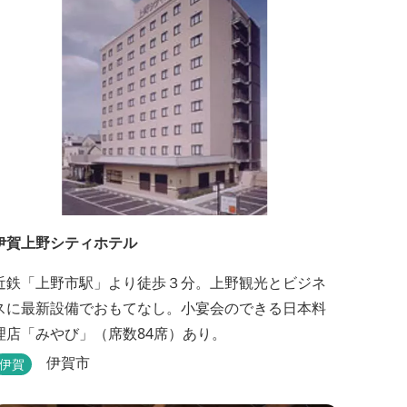
伊賀上野シティホテル
近鉄「上野市駅」より徒歩３分。上野観光とビジネ
スに最新設備でおもてなし。小宴会のできる日本料
理店「みやび」（席数84席）あり。
伊賀市
伊賀