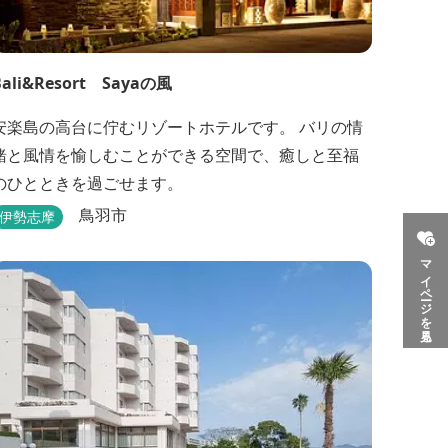
Bali&Resort Sayaの風
安楽島の高台に佇むリゾートホテルです。 バリの情
緒と風情を愉しむことができる空間で、癒しと至福
のひとときを過ごせます。
鳥羽市
伊勢志摩
マイページを見る