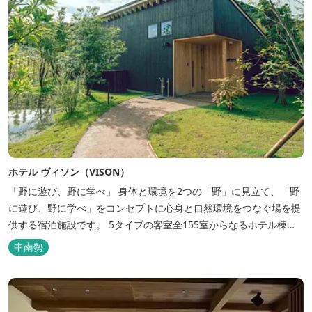
ホテル ヴィソン（VISON）
「野に遊び、野に学べ」 身体と環境を2つの「野」に見立て、「野
に遊び、野に学べ」をコンセプトに心身と自然環境をつなぐ場を提
供する宿泊施設です。 5タイプの客室全155室からなるホテル棟
と、プライベートな滞在が楽しめる一棟独立型のヴィラ6棟がござ
中南勢
います。