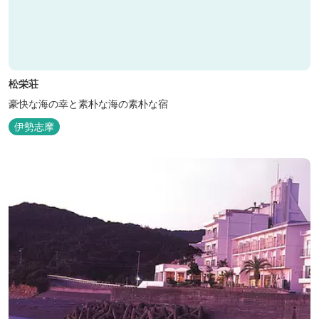
松栄荘
豪快な海の幸と素朴な海の素朴な宿
伊勢志摩