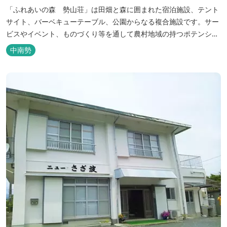
「ふれあいの森 勢山荘」は田畑と森に囲まれた宿泊施設、テント
サイト、バーベキューテーブル、公園からなる複合施設です。サー
ビスやイベント、ものづくり等を通して農村地域の持つポテンシャ
ルを発信しています。 めだかやタガメなど水生生物が生息し、初夏
中南勢
にはホタルが飛び交う「メダカ池」や、約９０００本のあじさいが
植えられた「あじさいの小径」を散策し、遠い昔に過ごした懐かし
い田舎にタイムスリップしてみま...