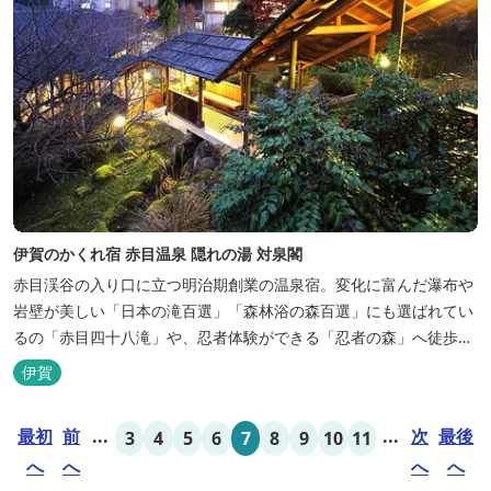
伊賀のかくれ宿 赤目温泉 隠れの湯 対泉閣
赤目渓谷の入り口に立つ明治期創業の温泉宿。変化に富んだ瀑布や
岩壁が美しい「日本の滝百選」「森林浴の森百選」にも選ばれてい
るの「赤目四十八滝」や、忍者体験ができる「忍者の森」へ徒歩５
分と観光にも好立地です。 地下１０００メートルから湧くアルカリ
伊賀
性単純温泉はしっとり滑らかな肌触りで美肌効果も期待できます。
地元のスギ材を用いた大浴場は、泡風呂を備えた「上忍の湯」、打
最初
前
...
...
次
最後
3
4
5
6
7
8
9
10
11
たせ湯を備えた「くのいちの...
へ
へ
へ
へ