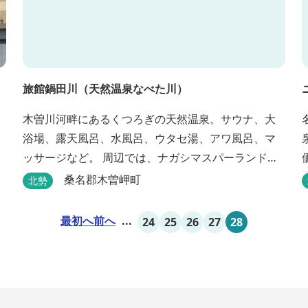
旅館鍋田川（天然温泉なべた川）
木曽川河畔にあるくつろぎの天然温泉。サウナ、大
浴場、露天風呂、水風呂、ウタセ湯、アワ風呂、マ
ッサージなど。 周辺では、ナガシマスパーランド、
国営木曽三川公園が楽しめます。（車で２０分）
桑名郡木曽岬町
北勢
最初へ
前へ
...
24
25
26
27
28