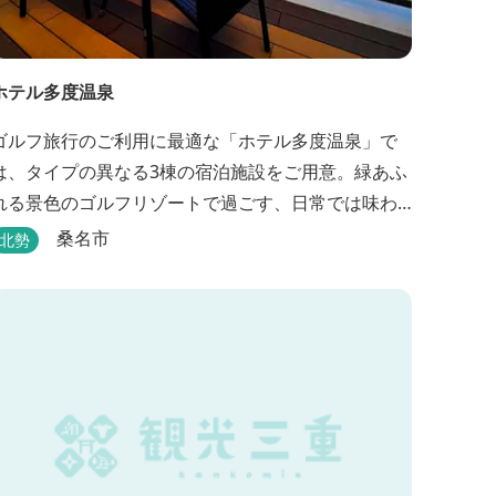
ホテル多度温泉
ゴルフ旅行のご利用に最適な「ホテル多度温泉」で
は、タイプの異なる3棟の宿泊施設をご用意。緑あふ
れる景色のゴルフリゾートで過ごす、日常では味わ
えない優雅なリゾートステイをお楽しみ下さい。
桑名市
北勢