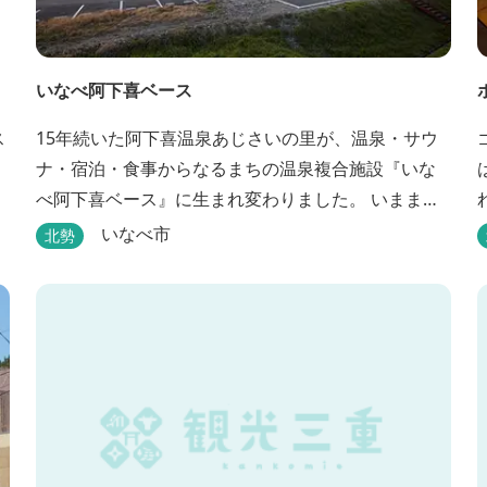
いなべ阿下喜ベース
ス
15年続いた阿下喜温泉あじさいの里が、温泉・サウ
ナ・宿泊・食事からなるまちの温泉複合施設『いな
べ阿下喜ベース』に生まれ変わりました。 いままで
阿下喜温泉に通っていた地元の方も、市外からいな
いなべ市
北勢
べ市に遊びに来られる方も楽しめる施設になりま
す。今まで人気だった温泉はそのままに、サウナエ
リアやコンテナタイプの宿泊、地元のお野菜が楽し
める飲食施設が加わります。 「いなべ阿下喜ベー
ス」は、『自...