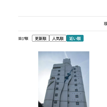
現
更新順
人気順
近い順
並び順