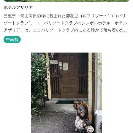
ホテルアザリア
三重県・青山高原の緑に包まれた滞在型ゴルフリゾート"ココパリ
ゾートクラブ"。 ココパリゾートクラブのシンボルホテル「ホテル
アザリア」は、ココパリゾートクラブ内にある静かで落ち着いた雰
囲気の宿泊施設です。 円筒形の特徴ある建物には、ツインや和洋室
中南勢
など多彩な客室を備え、窓からはリゾートの美しい景色が広がりま
す。 天然温泉の大浴場やサウナも完備しており、 ゴルフの後はも
ちろん、伊勢...