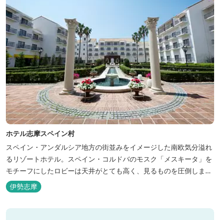
ホテル志摩スペイン村
スペイン・アンダルシア地方の街並みをイメージした南欧気分溢れ
るリゾートホテル。スペイン・コルドバのモスク「メスキータ」を
モチーフにしたロビーは天井がとても高く、見るものを圧倒しま
す。客室棟にある中庭もコルドバ、セビリア、グラナダの街を再現
伊勢志摩
しており、ホテル内を散策するだけでも異国感を満喫できます。 ス
ペインの雰囲気が溢れた客室やパークの夢の続きが見られるキャラ
クタールーム、最大6名様まで...