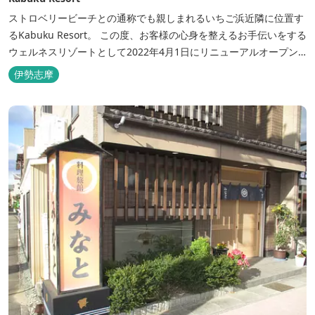
ストロベリービーチとの通称でも親しまれるいちご浜近隣に位置す
るKabuku Resort。 この度、お客様の心身を整えるお手伝いをする
ウェルネスリゾートとして2022年4月1日にリニューアルオープン
いたしました。 フィンランド式ロウリュテントサウナがご宿泊区画
伊勢志摩
に1張ずつ付属されたプランが登場。 「ととのう」条件が揃い、さ
らに皆様に楽しんでもらえる空間となりました。 満点の星空の下で
ド...