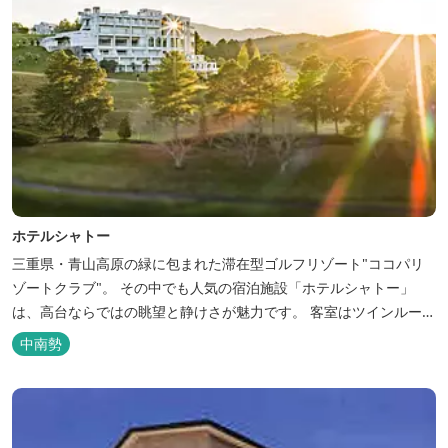
ホテルシャトー
三重県・青山高原の緑に包まれた滞在型ゴルフリゾート"ココパリ
ゾートクラブ"。 その中でも人気の宿泊施設「ホテルシャトー」
は、高台ならではの眺望と静けさが魅力です。 客室はツインルーム
から4〜6名で泊まれる和洋室まで幅広く、旅のスタイルに合わせて
中南勢
選べます。 天然温泉の大浴場・露天風呂、ロウリュ式サウナで体を
整えた後は、和食や焼肉など、気分で選べる夕食をゆったりと。 翌
朝は、レス...