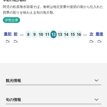
阿児の松原海水浴場そば。食材は地元安乗や波切の港から仕入れた
四季の彩りを味わえる旬の魚介類。
伊勢志摩
最初
前
...
...
次
最後
8
9
10
11
12
13
14
15
16
へ
へ
へ
へ
観光情報
旬の情報