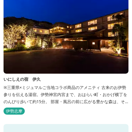
いにしえの宿 伊久
※三重県×ミジュマルご当地コラボ商品のアメニティ 古来のお伊勢
参りを伝える湯宿。伊勢神宮内宮まで、おはらい町・おかげ横丁を
のんびり歩いて約15分。 部屋・風呂の前に広がる豊かな森は、そ
のまま内宮の森へと連なっています。 お伊勢さんとつながってい
伊勢志摩
る・・そんな気持ちになる宿です。 館内には2つの大浴場と趣の異
なる３つの貸切露天風呂を楽しめます。