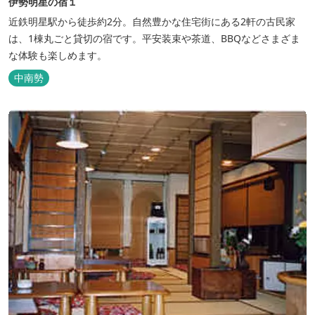
伊勢明星の宿１
近鉄明星駅から徒歩約2分。自然豊かな住宅街にある2軒の古民家
は、1棟丸ごと貸切の宿です。平安装束や茶道、BBQなどさまざま
な体験も楽しめます。
中南勢