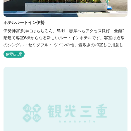
ホテルルートイン伊勢
伊勢神宮参拝にはもちろん、鳥羽・志摩へもアクセス良好！全館2
階建て客室6棟からなる新しいルートインホテルです。客室は通常
のシングル・セミダブル・ ツインの他、畳敷きの和室もご用意して
おります。 （和室はベッドが設置されています）靴を脱いでお部屋
伊勢志摩
でおくつろぎください。 また、朝食バイキング無料サービス（営業
時間6:30～900）、大浴場完備、全室インターネット回線完備（Wi-
Fi・LAN接...