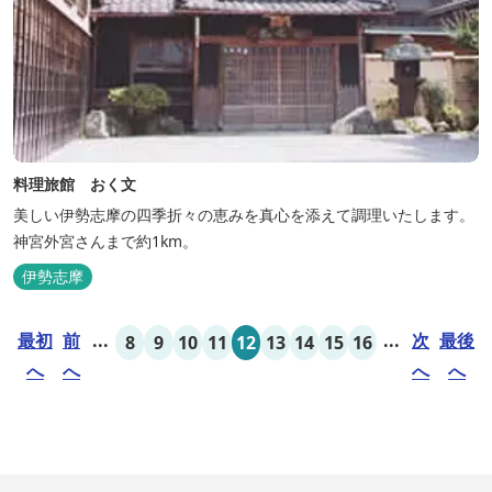
料理旅館 おく文
美しい伊勢志摩の四季折々の恵みを真心を添えて調理いたします。
神宮外宮さんまで約1km。
伊勢志摩
最初
前
...
...
次
最後
8
9
10
11
12
13
14
15
16
へ
へ
へ
へ