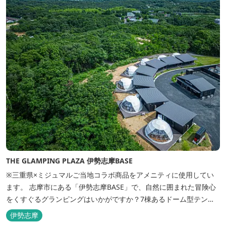
THE GLAMPING PLAZA 伊勢志摩BASE
※三重県×ミジュマルご当地コラボ商品をアメニティに使用してい
ます。 志摩市にある「伊勢志摩BASE」で、自然に囲まれた冒険心
をくすぐるグランピングはいかがですか？7棟あるドーム型テント
での宿泊やFREE BARのサービス、伊勢志摩の特産を使ったBBQ
伊勢志摩
が、楽しいひとときを演出します。温暖な伊勢志摩で、特別なリゾ