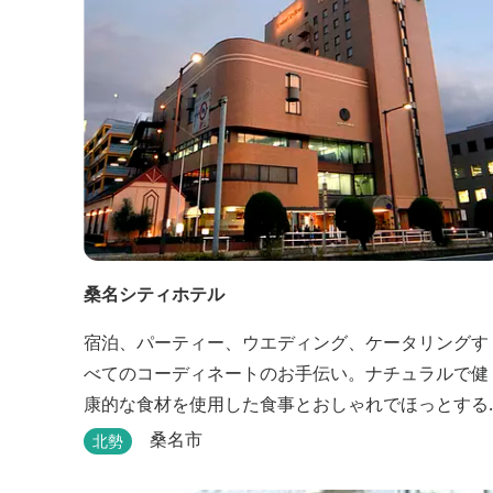
桑名シティホテル
宿泊、パーティー、ウエディング、ケータリングす
べてのコーディネートのお手伝い。ナチュラルで健
康的な食材を使用した食事とおしゃれでほっとする
空間の中、あたたかいサービスでおもてなしいたし
桑名市
北勢
ます。