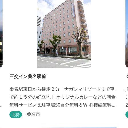
三交イン桑名駅前
桑名駅東口から徒歩２分！ナガシマリゾートまで車
で約１５分の好立地！ オリジナルカレーなどの朝食
無料サービス＆駐車場50台分無料＆Wi-Fi接続無料♪
選べるアメニティＢＡＲとまくらＢＡＲで快適な滞
桑名市
北勢
在をサポート！