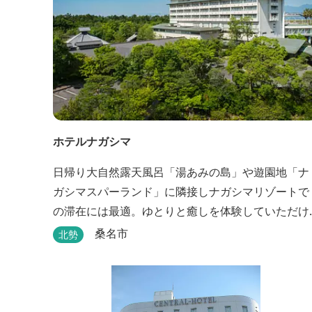
ホテルナガシマ
日帰り大自然露天風呂「湯あみの島」や遊園地「ナ
ガシマスパーランド」に隣接しナガシマリゾートで
の滞在には最適。ゆとりと癒しを体験していただけ
る雰囲気が人気
桑名市
北勢