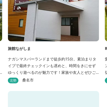
旅館ながしま
ナガシマスパーランドまで徒歩約15分。素泊まりタ
イプで最終チェックインも遅めと、時間をきにせず
ゆっくり遊べるのが魅力です！家族や友人とぜひご
利用ください。
桑名市
北勢