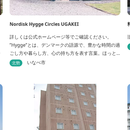
Nordisk Hygge Circles UGAKEI
詳しくは公式ホームページ等でご確認ください。
”Hygge”とは、デンマークの語源で、豊かな時間の過
ごし方や暮らし方、心の持ち方を表す言葉。ほっと
癒される心地よい時間と空間、その体験を通して得
いなべ市
北勢
られる幸福感のことです。 デンマーク発のアウトド
アブランド「Nordisk（ノルディスク）」と三重県い
なべ市が連携して手がけた日本初のアウトドアフィ
ールドが、2023年４月３日にオープンしました...