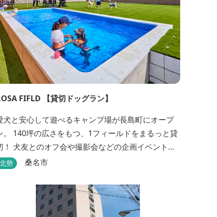
ROSA FIFLD 【貸切ドッグラン】
愛犬と安心して遊べるキャンプ場が長島町にオープ
ン。 140坪の広さをもつ、1フィールドをまるっと貸
切！ 犬友とのオフ会や撮影会などの企画イベントや
手ぶらBBQ等、自由に行うことができます。 フード
桑名市
北勢
メニューも豊富で手ぶらでBBQを予算に合わせてお
選びいただき、楽しんでいただくことがてぎます。
ドックランは全面人工芝で水はけもよく、ワンちゃ
んの汚れを気にすることなく自由に遊べ、エリア...