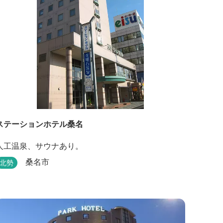
ステーションホテル桑名
人工温泉、サウナあり。
桑名市
北勢