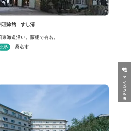
料理旅館 すし清
旧東海道沿い。藤棚で有名。
桑名市
北勢
マイページを見る