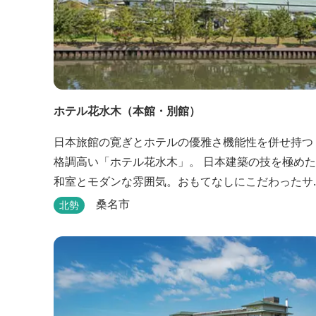
ホテル花水木（本館・別館）
日本旅館の寛ぎとホテルの優雅さ機能性を併せ持つ
格調高い「ホテル花水木」。 日本建築の技を極めた
和室とモダンな雰囲気。おもてなしにこだわったサ
ービスと露天風呂や四季折々旬のお料理をご満喫い
桑名市
北勢
ただけます。