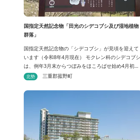
国指定天然記念物「田光のシデコブシ及び湿地植物
群落」
国指定天然記念物の「シデコブシ」が見頃を迎えて
います（令和8年4月現在） モクレン科のシデコブシ
は、例年3月末からつぼみをほころばせ始め4月初旬
に見頃を迎える日本固有の花です。 伊勢湾周辺の狭
三重郡菰野町
北勢
い範囲に自生するシデコブシは、三重県内ではいな
べ市、菰野町、四日市市などの北勢地方に見られ こ
れらの自生地は日本におけるシデコブシ天然分布の
西の端にあたります。 約500万年前に存在して...