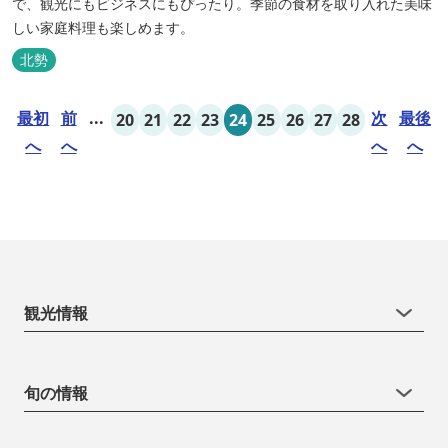
で、観光にもビジネスにもぴったり。季節の食材を取り入れた美味
しい家庭料理も楽しめます。
北勢
最初
前
...
次
最後
20
21
22
23
24
25
26
27
28
へ
へ
へ
へ
観光情報
旬の情報