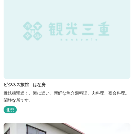
ビジネス旅館 はな房
近鉄楠駅近く、海に近い。新鮮な魚介類料理、肉料理、宴会料理。
閑静な所です。
北勢