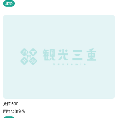
ロ、スポーツ行事では鈴鹿スポーツガーデン様まで約3キロととて
北勢
も近い場所にあります。亀山市へのアクセスも便利でシャープ亀山
工場では約10キロと鈴鹿市では近い場所となっております。
旅館大富
閑静な住宅街