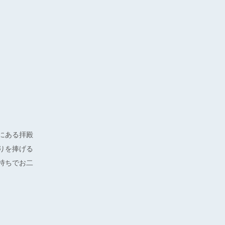
にある拝殿
りを捧げる
持ちでお二