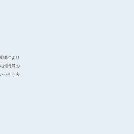
連縄により
夫婦円満の
いっそう夫