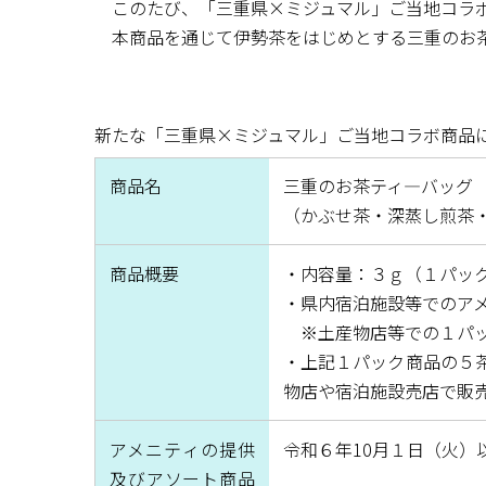
このたび、「三重県×ミジュマル」ご当地コラボ
本商品を通じて伊勢茶をはじめとする三重のお茶
新たな「三重県×ミジュマル」ご当地コラボ商品
商品名
三重のお茶ティ―バッグ 
（かぶせ茶・深蒸し煎茶
商品概要
・内容量：３ｇ（１パッ
・県内宿泊施設等でのア
※土産物店等での１パッ
・上記１パック商品の５
物店や宿泊施設売店で販
アメニティの提供
令和６年10月１日（火）
及びアソート商品