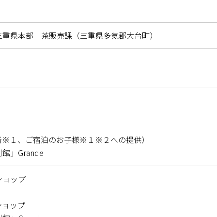
三重県本部 茶販売課（三重県多気郡大台町）
者※１、ご宿泊のお子様※１※２への提供）
」Grande
ショップ
ルショップ