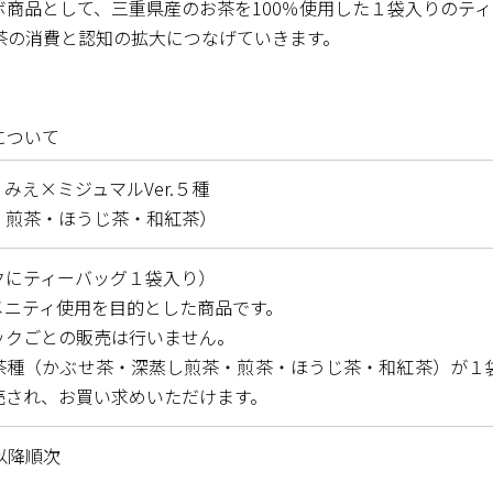
商品として、三重県産のお茶を100％使用した１袋入りのティ
の消費と認知の拡大につなげていきます。
について
みえ×ミジュマルVer.５種
・煎茶・ほうじ茶・和紅茶）
クにティーバッグ１袋入り）
メニティ使用を目的とした商品です。
クごとの販売は行いません。
茶種（かぶせ茶・深蒸し煎茶・煎茶・ほうじ茶・和紅茶）が１
売され、お買い求めいただけます。
以降順次