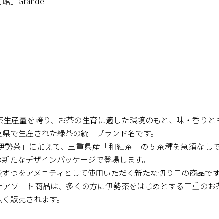
」Grande
茶生産量を誇り、お茶の生育に適した環境のもと、味・香りと
重県で生産された緑茶の統一ブランド名です。
伊勢茶」に加えて、三重県産「和紅茶」の５茶種を急須なし
の新たなデザインパッケージで登場します。
袋ずつをアメニティとして使用いただく新たな切り口の商品で
たアソート商品は、多くの方に伊勢茶をはじめとする三重のお
広く販売されます。