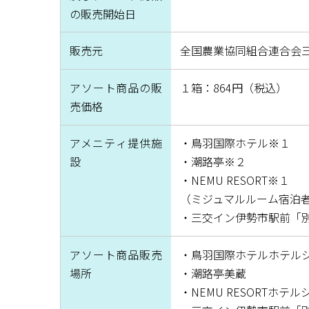
の販売開始日
販売元
全国農業協同組合連合会
アソート商品の販
１箱：864円（税込）
売価格
アメニティ提供施
・鳥羽国際ホテル※１
設
・潮路亭※２
・NEMU RESORT※１
（ミジュマルルーム宿泊
・三交イン伊勢市駅前「別館
アソート商品販売
・鳥羽国際ホテルホテル
場所
・潮路亭美蔵
・NEMU RESORTホテ