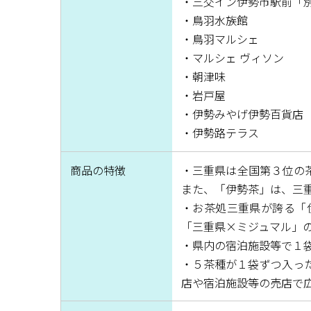
・三交イン伊勢市駅前「別館
・鳥羽水族館
・鳥羽マルシェ
・マルシェ ヴィソン
・朝津味
・岩戸屋
・伊勢みやげ伊勢百貨店
・伊勢路テラス
商品の特徴
・三重県は全国第３位の
また、「伊勢茶」は、三
・お茶処三重県が誇る「
「三重県×ミジュマル」
・県内の宿泊施設等で１
・５茶種が１袋ずつ入っ
店や宿泊施設等の売店で