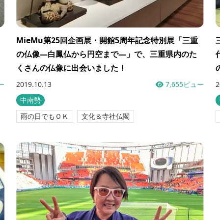
MieMu第25回企画展・開館5周年記念特別展「三重
の仏像―白鳳仏から円空まで―」で、三重県内のた
くさんの仏像に出会いました！
ー
2019.10.13
7,655ビュー
2
中南勢
雨の日でもＯＫ
文化＆寺社仏閣