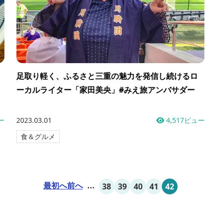
足取り軽く、ふるさと三重の魅力を発信し続けるロ
ーカルライター「家田美央」#みえ旅アンバサダー
ー
2023.03.01
4,517ビュー
食＆グルメ
最初へ
前へ
...
38
39
40
41
42