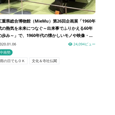
三重県総合博物館（MieMu）第26回企画展「1960年
代の熱気を未来につなぐ～出来事でふりかえる60年
の歩み～」で、1960年代の懐かしいモノや映像・写
真を見てきました。
020.01.06
24,094ビュー
中南勢
雨の日でもＯＫ
文化＆寺社仏閣