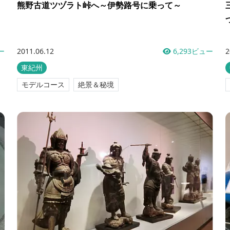
熊野古道ツヅラト峠へ～伊勢路号に乗って～
ー
2011.06.12
6,293ビュー
2
東紀州
モデルコース
絶景＆秘境