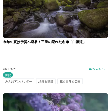
今年の夏は伊賀へ避暑！三重の隠れた名瀑「白藤滝」
2021.06.29
22,456ビュー
伊賀
みえ旅アンバサダー
絶景＆秘境
花＆自然＆公園