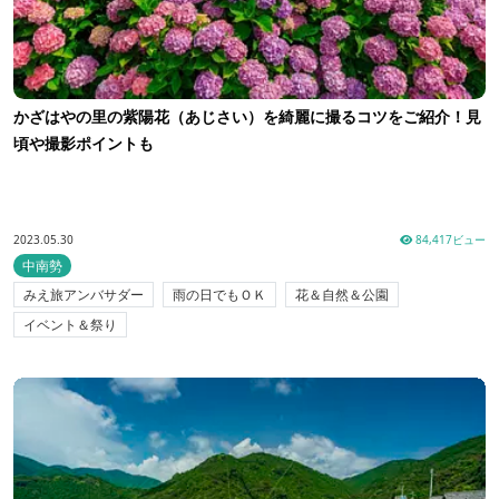
かざはやの里の紫陽花（あじさい）を綺麗に撮るコツをご紹介！見
頃や撮影ポイントも
2023.05.30
84,417ビュー
中南勢
みえ旅アンバサダー
雨の日でもＯＫ
花＆自然＆公園
イベント＆祭り