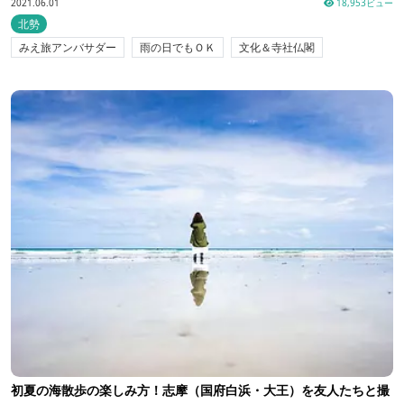
2021.06.01
18,953ビュー
北勢
みえ旅アンバサダー
雨の日でもＯＫ
文化＆寺社仏閣
初夏の海散歩の楽しみ方！志摩（国府白浜・大王）を友人たちと撮