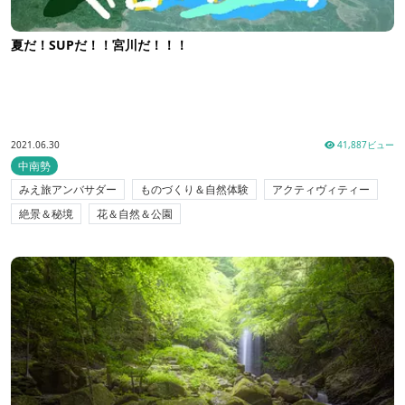
夏だ！SUPだ！！宮川だ！！！
2021.06.30
41,887ビュー
中南勢
みえ旅アンバサダー
ものづくり＆自然体験
アクティヴィティー
絶景＆秘境
花＆自然＆公園