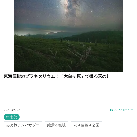
東海屈指のプラネタリウム！「大台ヶ原」で撮る天の川
2021.06.02
77,321ビュー
中南勢
みえ旅アンバサダー
絶景＆秘境
花＆自然＆公園