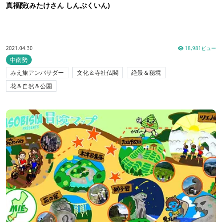
真福院(みたけさん しんぷくいん)
2021.04.30
18,981ビュー
中南勢
みえ旅アンバサダー
文化＆寺社仏閣
絶景＆秘境
花＆自然＆公園