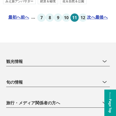
みえ旅アンバサダー
絶景＆秘境
花＆自然＆公園
最初へ
前へ
...
次へ
最後へ
7
8
9
10
11
12
観光情報
旬の情報
Page Top
旅行・メディア関係者の方へ