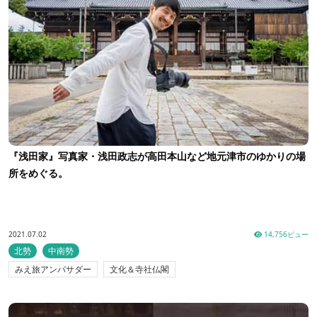
『浅田家』写真家・浅田政志が高田本山など地元津市のゆかりの場
所をめぐる。
2021.07.02
14,756ビュー
北勢
中南勢
みえ旅アンバサダー
文化＆寺社仏閣