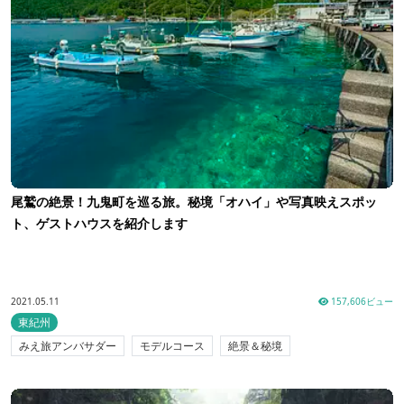
尾鷲の絶景！九鬼町を巡る旅。秘境「オハイ」や写真映えスポッ
ト、ゲストハウスを紹介します
2021.05.11
157,606ビュー
東紀州
みえ旅アンバサダー
モデルコース
絶景＆秘境