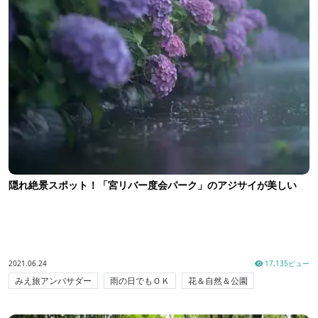
隠れ絶景スポット！「宮リバー度会パーク」のアジサイが美しい
2021.06.24
17,135ビュー
みえ旅アンバサダー
雨の日でもＯＫ
花＆自然＆公園