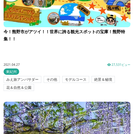
今！熊野市がアツイ！！世界に誇る観光スポットの宝庫！熊野特
集！！
2021.04.27
27,531ビュー
東紀州
みえ旅アンバサダー
その他
モデルコース
絶景＆秘境
花＆自然＆公園