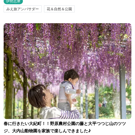
伊勢志摩
みえ旅アンバサダー
花＆自然＆公園
春に行きたい大紀町！！野原農村公園の藤と大平つつじ山のツツ
ジ、大内山動物園を家族で楽しんできました♪