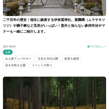
二千百年の歴史！稲生に鎮座する伊奈冨神社。紫躑躅（ムラサキツ
ツジ）や獅子舞など見所がいっぱい！意外と知らない参拝作法やマ
ナーも一緒にご紹介します。
2021.04.01
15,700ビュー
北勢
みえ旅アンバサダー
文化＆寺社仏閣
絶景＆秘境
花＆自然＆公園
イベント＆祭り