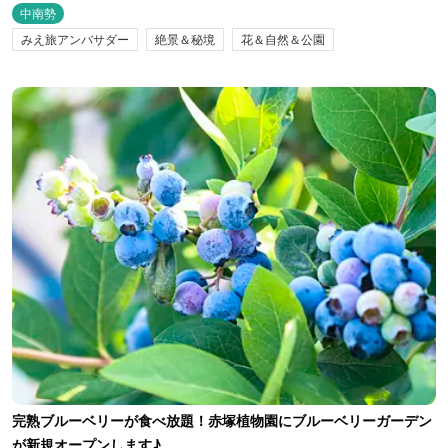
中南勢
みえ旅アンバサダー
絶景＆秘境
花＆自然＆公園
完熟ブルーベリーが食べ放題！赤塚植物園にブルーベリーガーデン
が新規オープンします♪