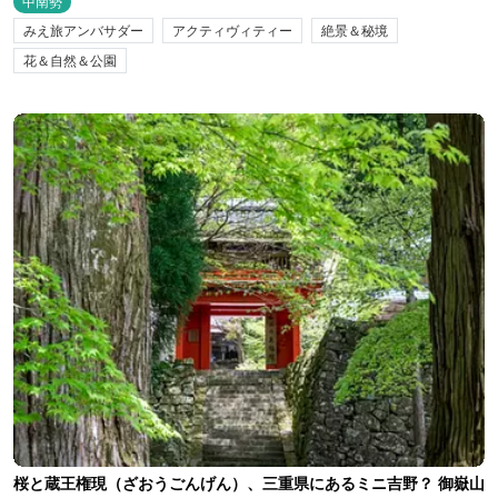
中南勢
みえ旅アンバサダー
アクティヴィティー
絶景＆秘境
花＆自然＆公園
桜と蔵王権現（ざおうごんげん）、三重県にあるミニ吉野？ 御嶽山