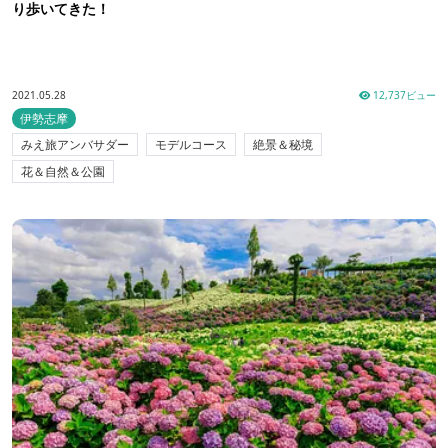
り歩いてきた！
2021.05.28
12,737ビュー
伊勢志摩
みえ旅アンバサダー
モデルコース
絶景＆秘境
花＆自然＆公園