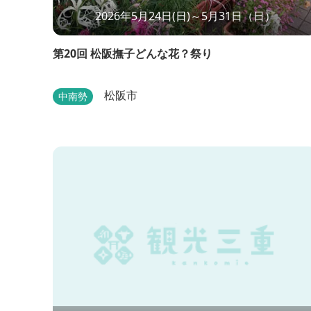
2026年5月24日(日)～5月31日（日）
第20回 松阪撫子どんな花？祭り
松阪市
中南勢