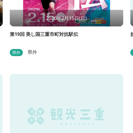
2026年2月15日(日)
第19回 美し国三重市町対抗駅伝
県外
県外