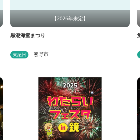
【2026年未定】
黒潮海童まつり
熊野市
東紀州