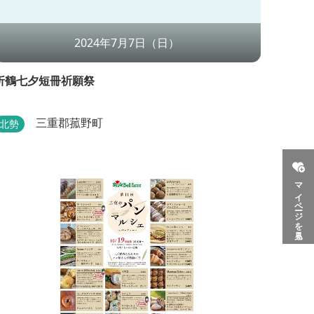
2024年7月7日（日）
折鶴七夕短冊祈願祭
三重郡菰野町
北勢
マイページを見る