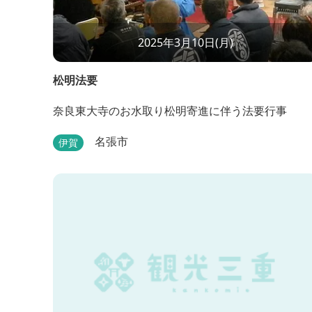
2025年3月10日(月)
松明法要
奈良東大寺のお水取り松明寄進に伴う法要行事
名張市
伊賀