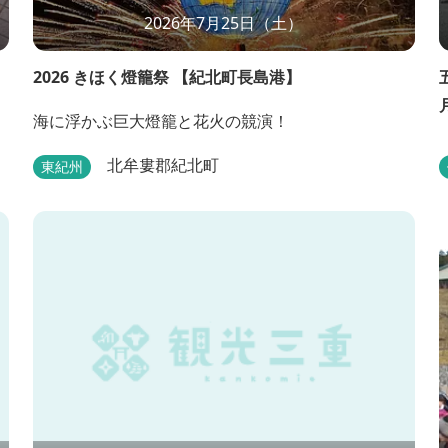
2026年7月25日（土）
2026 きほく燈籠祭 【紀北町長島港】
海に浮かぶ巨大燈籠と花火の競演！
北牟婁郡紀北町
東紀州