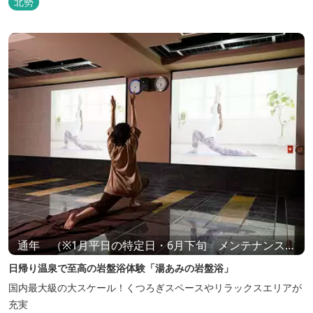
北勢
通年 （※1月平日の特定日・6月下旬 メンテナンス休
業あり）
日帰り温泉で至高の岩盤浴体験「湯あみの岩盤浴」
国内最大級の大スケール！くつろぎスペースやリラックスエリアが
充実