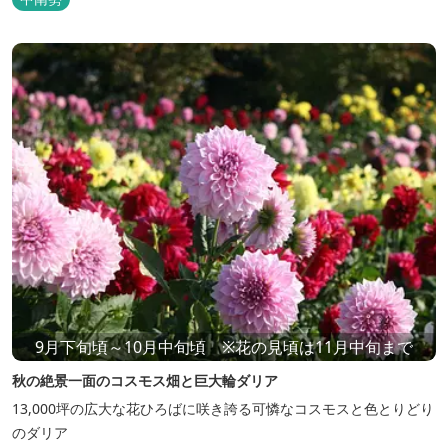
9月下旬頃～10月中旬頃 ※花の見頃は11月中旬まで
秋の絶景一面のコスモス畑と巨大輪ダリア
13,000坪の広大な花ひろばに咲き誇る可憐なコスモスと色とりどり
のダリア