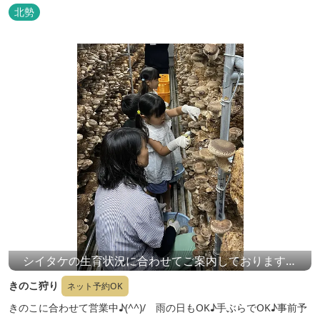
北勢
シイタケの生育状況に合わせてご案内しておりますの
で、上記開催期間以外でも事前確認いただければ、体験
きのこ狩り
ネット予約OK
可能ですのでお気軽にご連絡ください。
きのこに合わせて営業中♪(^^)/ 雨の日もOK♪手ぶらでOK♪事前予