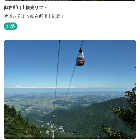
御在所山上観光リフト
片道八分楽々御在所頂上制覇！
北勢