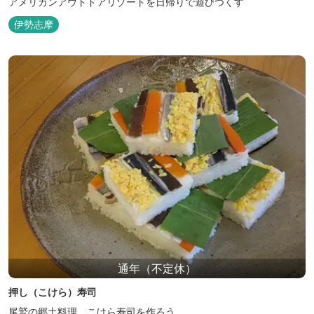
アメリカンアウトドアリゾートを日帰りで遊びつくす
伊勢志摩
通年（不定休）
押し（こけら）寿司
尾鷲の郷土料理 こけら寿司を作ろう